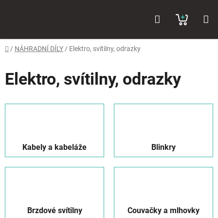
Přejít
Hledat
NÁKUP
na
obsah
KOŠÍK
Domů
/
NÁHRADNÍ DÍLY
/
Elektro, svítilny, odrazky
Elektro, svítilny, odrazky
Kabely a kabeláže
Blinkry
Brzdové svítilny
Couvačky a mlhovky