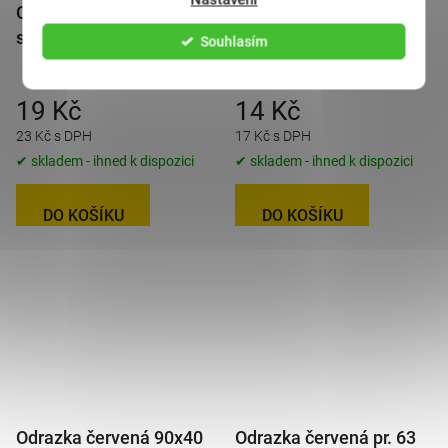
Odrazka bílá 90x40 mm
Odrazka bílá 96x42 mm
samolepicí
s otvory
Souhlasím
19 Kč
14 Kč
23 Kč s DPH
17 Kč s DPH
✔ skladem - ihned k dispozici
✔ skladem - ihned k dispozici
DO KOŠÍKU
DO KOŠÍKU
Odrazka červená 90x40
Odrazka červená pr. 63