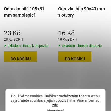
Odrazka bílá 108x51
Odrazka bílá 90x40 mm
mm samolepicí
s otvory
23 Kč
16 Kč
28 Kč s DPH
19 Kč s DPH
✔ skladem - ihned k dispozici
✔ skladem - ihned k dispozici
DO KOŠÍKU
DO KOŠÍKU
Používáme cookies. Dalším procházením tohoto webu
vyjadřujete souhlas s jejich používáním. Více informací
zde
.
Nastavení