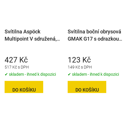
Svítilna Aspöck
Svítilna boční obrysová
Multipoint V sdružená,
GMAK G17 s odrazkou
P-BL/BR/KO/RZ, baj5
na držáku
427 Kč
123 Kč
517 Kč s DPH
149 Kč s DPH
✔ skladem - ihned k dispozici
✔ skladem - ihned k dispozici
DO KOŠÍKU
DO KOŠÍKU