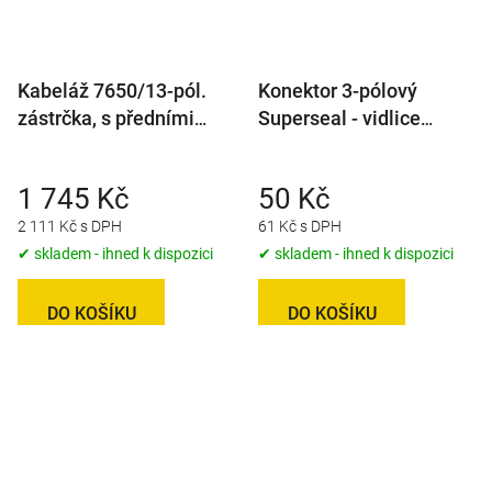
Kabeláž 7650/13-pól.
Konektor 3-pólový
zástrčka, s předními
Superseal - vidlice
vývody SNAP-IN
(male), IP67
1 745 Kč
50 Kč
2 111 Kč s DPH
61 Kč s DPH
✔ skladem - ihned k dispozici
✔ skladem - ihned k dispozici
DO KOŠÍKU
DO KOŠÍKU