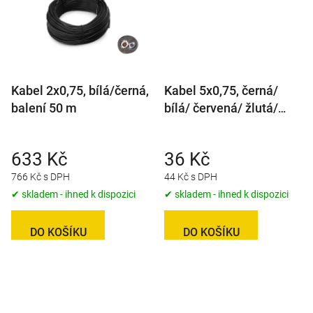
Kabel 2x0,75, bílá/černá,
Kabel 5x0,75, černá/
balení 50 m
bílá/ červená/ žlutá/
modrá, metráž
633 Kč
36 Kč
766 Kč s DPH
44 Kč s DPH
✔ skladem - ihned k dispozici
✔ skladem - ihned k dispozici
DO KOŠÍKU
DO KOŠÍKU