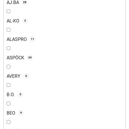
AJ.BA
28
AL-KO
3
ALASPRO
11
ASPÖCK
34
AVERY
6
B.O.
5
BEO
9