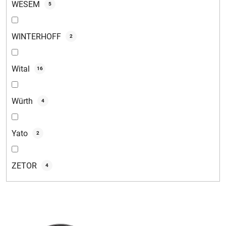
WESEM
5
WINTERHOFF
2
Wital
16
Würth
4
Yato
2
ZETOR
4
V