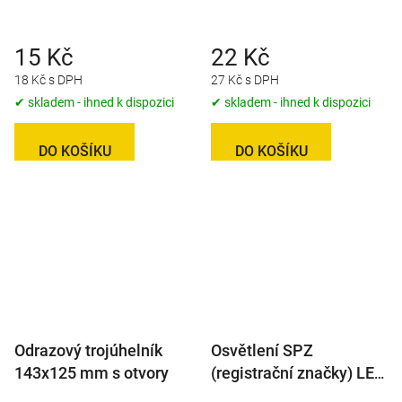
15 Kč
22 Kč
18 Kč s DPH
27 Kč s DPH
✔ skladem - ihned k dispozici
✔ skladem - ihned k dispozici
DO KOŠÍKU
DO KOŠÍKU
Odrazový trojúhelník
Osvětlení SPZ
143x125 mm s otvory
(registrační značky) LED
Lucidity 26800 (12-24V),