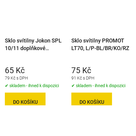
Sklo svítilny Jokon SPL
Sklo svítilny PROMOT
10/11 doplňkové
LT70, L/P-BL/BR/KO/RZ
obrysové, červené
65 Kč
75 Kč
79 Kč s DPH
91 Kč s DPH
✔ skladem - ihned k dispozici
✔ skladem - ihned k dispozici
DO KOŠÍKU
DO KOŠÍKU