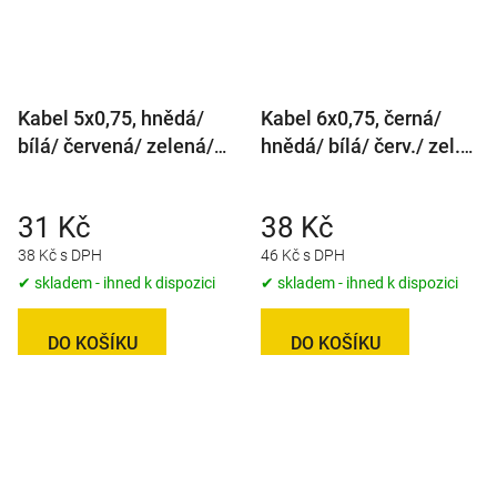
Kabel 5x0,75, hnědá/
Kabel 6x0,75, černá/
bílá/ červená/ zelená/
hnědá/ bílá/ červ./ zel./
modrá, metráž
žlutá, metráž
31 Kč
38 Kč
38 Kč s DPH
46 Kč s DPH
✔ skladem - ihned k dispozici
✔ skladem - ihned k dispozici
DO KOŠÍKU
DO KOŠÍKU