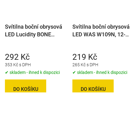
Svítilna boční obrysová
Svítilna boční obrysová
LED Lucidity BONE
LED WAS W109N, 12-
26279, 12-24V, s
24V, neon efekt
odrazkou, QS150, na
292 Kč
219 Kč
držáku
353 Kč s DPH
265 Kč s DPH
✔ skladem - ihned k dispozici
✔ skladem - ihned k dispozici
DO KOŠÍKU
DO KOŠÍKU