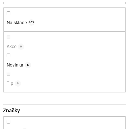
r
o
d
Na skladě
103
u
k
t
Akce
0
ů
Novinka
5
Tip
0
Značky