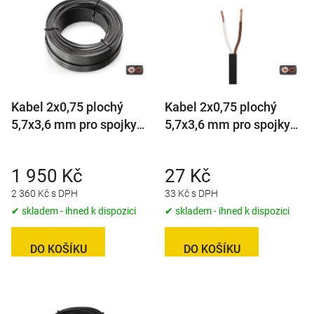
ý
p
i
s
p
r
Kabel 2x0,75 plochý
Kabel 2x0,75 plochý
o
5,7x3,6 mm pro spojky
5,7x3,6 mm pro spojky
d
QS75 (Aspöck), balení
QS75 (Aspöck), metráž
u
100 m
k
1 950 Kč
27 Kč
t
2 360 Kč s DPH
33 Kč s DPH
ů
✔ skladem - ihned k dispozici
✔ skladem - ihned k dispozici
DO KOŠÍKU
DO KOŠÍKU