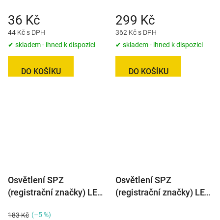
QS150
36 Kč
299 Kč
44 Kč s DPH
362 Kč s DPH
✔ skladem - ihned k dispozici
✔ skladem - ihned k dispozici
DO KOŠÍKU
DO KOŠÍKU
Osvětlení SPZ
Osvětlení SPZ
(registrační značky) LED
(registrační značky) LED
WAS W54/246 (12-24V)
WAS W55/247 (12-24V)
(–5 %)
183 Kč
červené