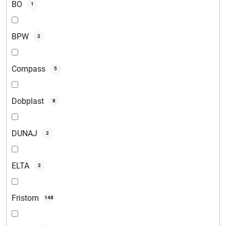
BO
1
BPW
2
Compass
5
Dobplast
8
DUNAJ
2
ELTA
2
Fristom
148