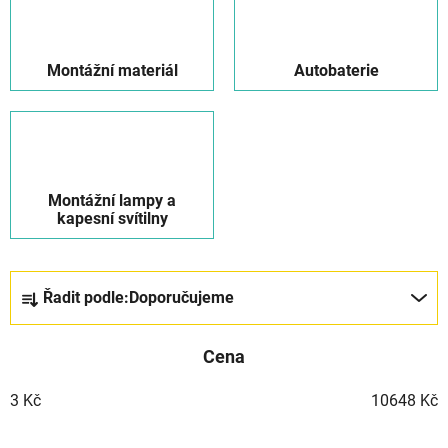
Montážní materiál
Autobaterie
Montážní lampy a
kapesní svítilny
Ř
Řadit podle:
Doporučujeme
a
z
Cena
e
n
3
Kč
10648
Kč
í
p