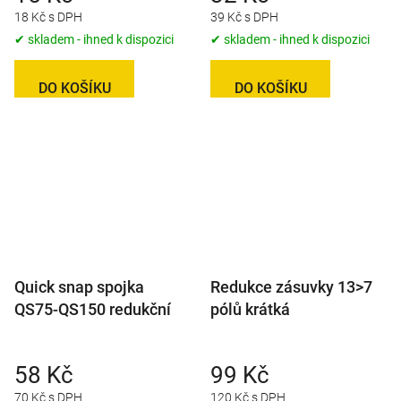
18 Kč s DPH
39 Kč s DPH
✔ skladem - ihned k dispozici
✔ skladem - ihned k dispozici
DO KOŠÍKU
DO KOŠÍKU
Quick snap spojka
Redukce zásuvky 13>7
QS75-QS150 redukční
pólů krátká
58 Kč
99 Kč
70 Kč s DPH
120 Kč s DPH