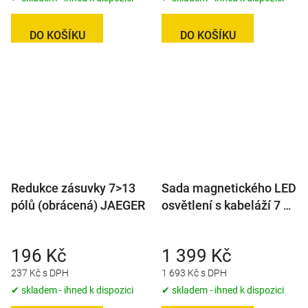
DO KOŠÍKU
DO KOŠÍKU
Redukce zásuvky 7>13
Sada magnetického LED
pólů (obrácená) JAEGER
osvětlení s kabeláží 7 m
VISIONPRO (12-24V)
196 Kč
1 399 Kč
237 Kč s DPH
1 693 Kč s DPH
✔ skladem - ihned k dispozici
✔ skladem - ihned k dispozici