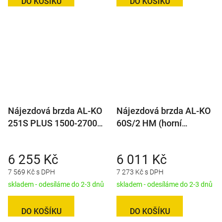
DO KOŠÍKU
DO KOŠÍKU
Nájezdová brzda AL-KO
Nájezdová brzda AL-KO
251S PLUS 1500-2700
60S/2 HM (horní
kg(univerz. montáž) s
montáž)
AK270
6 255 Kč
6 011 Kč
7 569 Kč s DPH
7 273 Kč s DPH
skladem - odesíláme do 2-3 dnů
skladem - odesíláme do 2-3 dnů
DO KOŠÍKU
DO KOŠÍKU