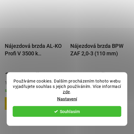
Nájezdová brzda AL-KO
Nájezdová brzda BPW
Profi V 3500 k
ZAF 2,0-3 (110 mm)
3062/3081 bez kloubu
15 563 Kč
11 135 Kč
Používáme cookies. Dalším procházením tohoto webu
18 831 Kč s DPH
13 473 Kč s DPH
vyjadřujete souhlas s jejich používáním. Více informací
skladem - odesíláme do 2-3 dnů
obvykle 75 dnů
zde
.
Nastavení
DO KOŠÍKU
DO KOŠÍKU
Souhlasím