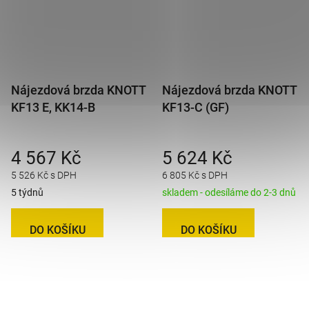
Nájezdová brzda KNOTT
Nájezdová brzda KNOTT
KF13 E, KK14-B
KF13-C (GF)
4 567 Kč
5 624 Kč
5 526 Kč s DPH
6 805 Kč s DPH
5 týdnů
skladem - odesíláme do 2-3 dnů
DO KOŠÍKU
DO KOŠÍKU