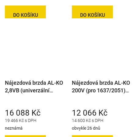
DO KOŠÍKU
DO KOŠÍKU
Nájezdová brzda AL-KO
Nájezdová brzda AL-KO
2,8VB (univerzální
200V (pro 1637/2051)
montáž) s AK351
bez kloubu
16 088 Kč
12 066 Kč
19 466 Kč s DPH
14 600 Kč s DPH
neznámá
obvykle 26 dnů