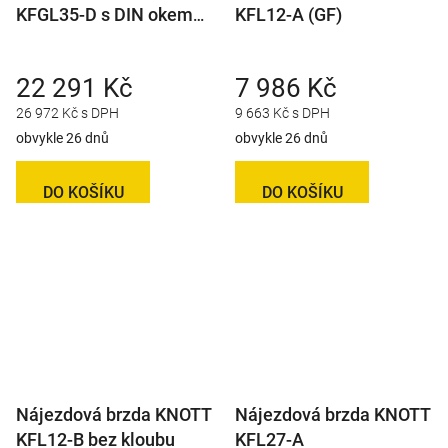
KFGL35-D s DIN okem
KFL12-A (GF)
40 mm
22 291 Kč
7 986 Kč
26 972 Kč s DPH
9 663 Kč s DPH
obvykle 26 dnů
obvykle 26 dnů
DO KOŠÍKU
DO KOŠÍKU
Nájezdová brzda KNOTT
Nájezdová brzda KNOTT
KFL12-B bez kloubu
KFL27-A