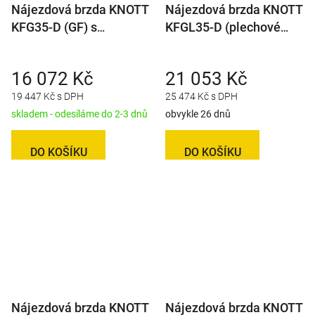
Nájezdová brzda KNOTT
Nájezdová brzda KNOTT
KFG35-D (GF) s
KFGL35-D (plechové
konzolou na držák
těleso)
opěrného kolečka
16 072 Kč
21 053 Kč
19 447 Kč s DPH
25 474 Kč s DPH
skladem - odesíláme do 2-3 dnů
obvykle 26 dnů
DO KOŠÍKU
DO KOŠÍKU
Nájezdová brzda KNOTT
Nájezdová brzda KNOTT