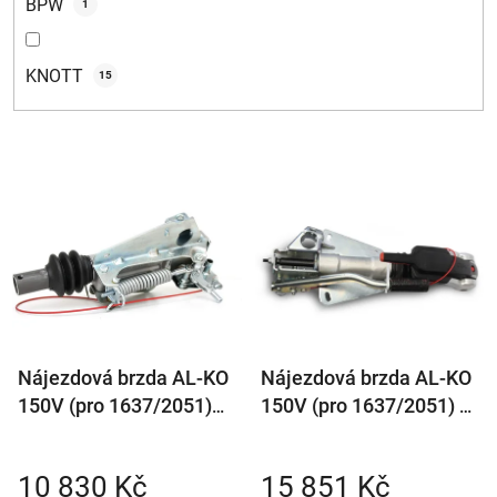
BPW
1
KNOTT
15
V
ý
p
i
s
p
r
Nájezdová brzda AL-KO
Nájezdová brzda AL-KO
o
150V (pro 1637/2051)
150V (pro 1637/2051) s
d
bez kloubu
AKS3004
u
k
10 830 Kč
15 851 Kč