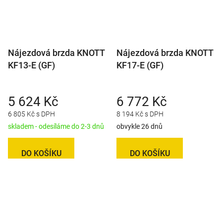
Nájezdová brzda KNOTT
Nájezdová brzda KNOTT
KF13-E (GF)
KF17-E (GF)
5 624 Kč
6 772 Kč
6 805 Kč s DPH
8 194 Kč s DPH
skladem - odesíláme do 2-3 dnů
obvykle 26 dnů
DO KOŠÍKU
DO KOŠÍKU