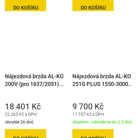
DO KOŠÍKU
DO KOŠÍKU
Nájezdová brzda AL-KO
Nájezdová brzda AL-KO
200V (pro 1637/2051) s
251G PLUS 1550-3000
AKS 3004
kg (univerz. montáž) s
AK301
18 401 Kč
9 700 Kč
22 265 Kč s DPH
11 737 Kč s DPH
obvykle 26 dnů
skladem - odesíláme do 2-3 dnů