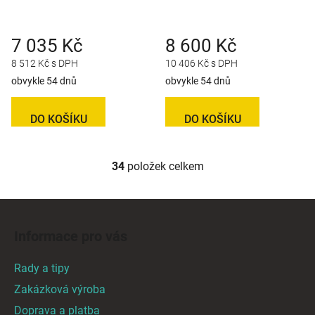
7 035 Kč
8 600 Kč
8 512 Kč s DPH
10 406 Kč s DPH
obvykle 54 dnů
obvykle 54 dnů
DO KOŠÍKU
DO KOŠÍKU
34
položek celkem
O
v
l
Z
á
á
d
Informace pro vás
p
a
a
c
Rady a tipy
t
í
Zakázková výroba
p
í
Doprava a platba
r