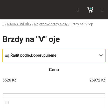
Přejít
Hledat
NÁKUP
na
obsah
KOŠÍK
Domů
/
NÁHRADNÍ DÍLY
/
Nájezdové brzdy a díly
/
Brzdy na "V" oje
Brzdy na "V" oje
Ř
Řadit podle:
Doporučujeme
a
z
Cena
e
n
5526
Kč
26972
Kč
í
p
r
o