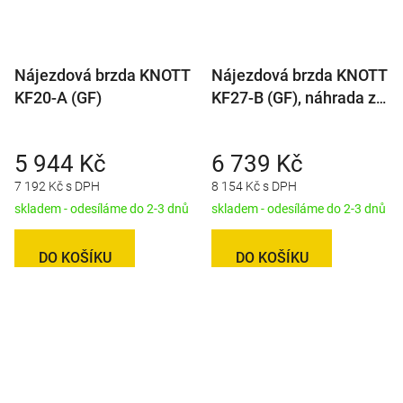
Nájezdová brzda KNOTT
Nájezdová brzda KNOTT
KF20-A (GF)
KF27-B (GF), náhrada za
KF27-A
5 944 Kč
6 739 Kč
7 192 Kč s DPH
8 154 Kč s DPH
skladem - odesíláme do 2-3 dnů
skladem - odesíláme do 2-3 dnů
DO KOŠÍKU
DO KOŠÍKU