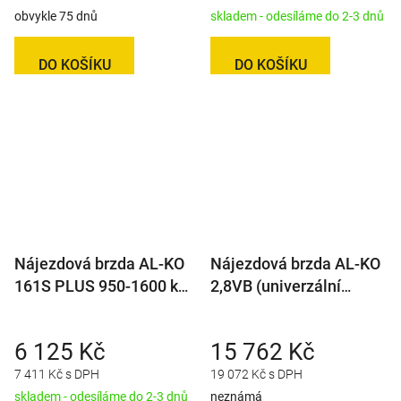
obvykle 75 dnů
skladem - odesíláme do 2-3 dnů
DO KOŠÍKU
DO KOŠÍKU
Nájezdová brzda AL-KO
Nájezdová brzda AL-KO
161S PLUS 950-1600 kg
2,8VB (univerzální
(univerz. montáž) s
montáž) bez kloubu
AK161
6 125 Kč
15 762 Kč
7 411 Kč s DPH
19 072 Kč s DPH
skladem - odesíláme do 2-3 dnů
neznámá