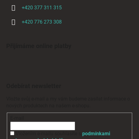
+420 377 311 315
+420 776 273 308
Přijímáme online platby
Odebírat newsletter
Vložte svůj e-mail a my vám budeme zasílat informace o
nových produktech na našem e-shopu.
E-mail
Vložením e-mailu souhlasíte s
podmínkami