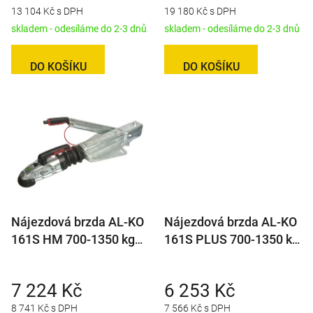
t
13 104 Kč s DPH
19 180 Kč s DPH
ů
skladem - odesíláme do 2-3 dnů
skladem - odesíláme do 2-3 dnů
DO KOŠÍKU
DO KOŠÍKU
Nájezdová brzda AL-KO
Nájezdová brzda AL-KO
161S HM 700-1350 kg
161S PLUS 700-1350 kg
(horní montáž)
(univerz. montáž) s
AK161
7 224 Kč
6 253 Kč
8 741 Kč s DPH
7 566 Kč s DPH