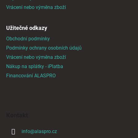
v
Vrácení nebo výměna zboží
k
y
v
Užitečné odkazy
ý
Obchodní podmínky
p
i
Podmínky ochrany osobních údajů
s
Vrácení nebo výměna zboží
u
Nákup na splátky - iPlatba
Financování ALASPRO
Kontakt
info
@
alaspro.cz