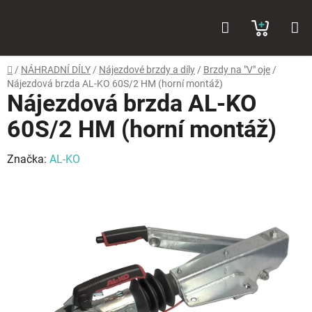
Přejít
Hledat
NÁKUP
na
obsah
KOŠÍK
Domů
/
NÁHRADNÍ DÍLY
/
Nájezdové brzdy a díly
/
Brzdy na "V" oje
/
Nájezdová brzda AL-KO 60S/2 HM (horní montáž)
Nájezdová brzda AL-KO
60S/2 HM (horní montáž)
Značka:
AL-KO