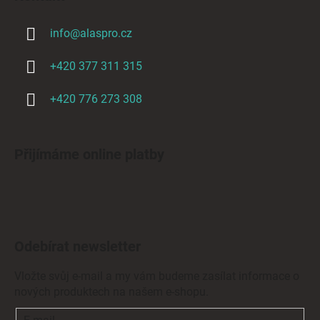
info
@
alaspro.cz
+420 377 311 315
+420 776 273 308
Přijímáme online platby
Odebírat newsletter
Vložte svůj e-mail a my vám budeme zasílat informace o
nových produktech na našem e-shopu.