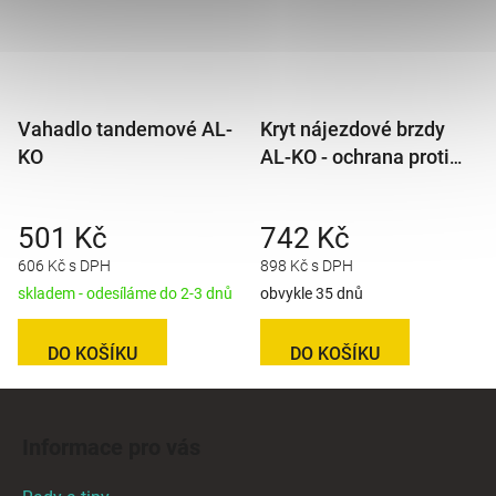
Vahadlo tandemové AL-
Kryt nájezdové brzdy
KO
AL-KO - ochrana proti
povětrnostním vlivům
501 Kč
742 Kč
606 Kč s DPH
898 Kč s DPH
skladem - odesíláme do 2-3 dnů
obvykle 35 dnů
DO KOŠÍKU
DO KOŠÍKU
Z
á
Informace pro vás
p
a