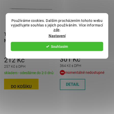
Používáme cookies. Dalším procházením tohoto webu
vyjadřujete souhlas s jejich používáním. Více informací
zde
.
Táhlo brzdové
Táhlo brzdové
Nastavení
M10x2700 mm, 4.6, zn
M10x3000 mm
Souhlasím
301 Kč
212 Kč
364 Kč s DPH
257 Kč s DPH
momentálně nedostupné
skladem - odesíláme do 2-3 dnů
DETAIL
DO KOŠÍKU