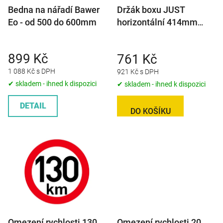
Bedna na nářadí Bawer
Držák boxu JUST
o
Eo - od 500 do 600mm
horizontální 414mm
d
(sada pro 1 box)
u
k
899 Kč
761 Kč
t
1 088 Kč s DPH
921 Kč s DPH
ů
✔ skladem - ihned k dispozici
✔ skladem - ihned k dispozici
DETAIL
DO KOŠÍKU
Omezení rychlosti 130
Omezení rychlosti 20