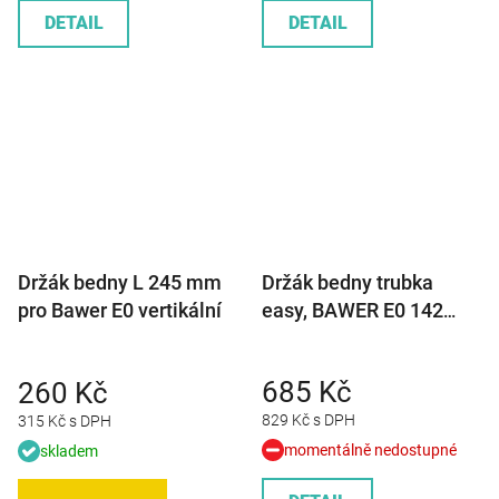
DETAIL
DETAIL
Držák bedny L 245 mm
Držák bedny trubka
pro Bawer E0 vertikální
easy, BAWER E0 142
Y=534 mm
685 Kč
260 Kč
829 Kč s DPH
315 Kč s DPH
momentálně nedostupné
skladem