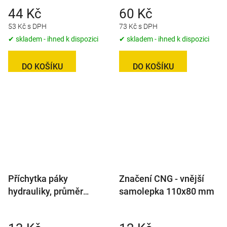
44 Kč
60 Kč
53 Kč s DPH
73 Kč s DPH
✔ skladem - ihned k dispozici
✔ skladem - ihned k dispozici
DO KOŠÍKU
DO KOŠÍKU
Příchytka páky
Značení CNG - vnější
hydrauliky, průměr
samolepka 110x80 mm
20mm