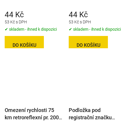
mm
mm
44 Kč
44 Kč
53 Kč s DPH
53 Kč s DPH
✔ skladem - ihned k dispozici
✔ skladem - ihned k dispozici
DO KOŠÍKU
DO KOŠÍKU
Omezení rychlosti 75
Podložka pod
km retroreflexní pr. 200
registrační značku
mm
(SPZ), bez potisku