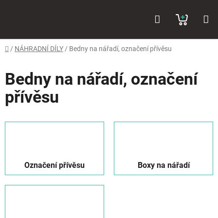
Přejít
Hledat
NÁKUP
na
obsah
KOŠÍK
Domů
/
NÁHRADNÍ DÍLY
/
Bedny na nářadí, označení přívěsu
Bedny na nářadí, označení
přívěsu
Označení přívěsu
Boxy na nářadí