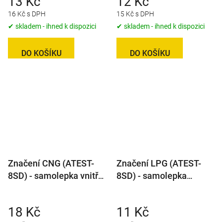
13 Kč
12 Kč
16 Kč s DPH
15 Kč s DPH
✔ skladem - ihned k dispozici
✔ skladem - ihned k dispozici
DO KOŠÍKU
DO KOŠÍKU
Značení CNG (ATEST-
Značení LPG (ATEST-
8SD) - samolepka vnitřní
8SD) - samolepka
na sklo, prům. 71mm
vnější, prům. 71mm
18 Kč
11 Kč