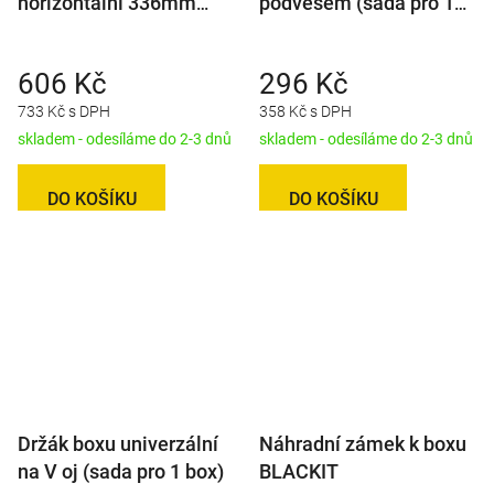
horizontální 336mm
podvěsem (sada pro 1
(sada pro 1 box)
box)
606 Kč
296 Kč
733 Kč s DPH
358 Kč s DPH
skladem - odesíláme do 2-3 dnů
skladem - odesíláme do 2-3 dnů
DO KOŠÍKU
DO KOŠÍKU
Držák boxu univerzální
Náhradní zámek k boxu
na V oj (sada pro 1 box)
BLACKIT