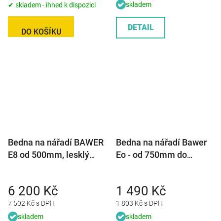
skladem
✔ skladem - ihned k dispozici
DETAIL
DO KOŠÍKU
Bedna na nářadí BAWER
Bedna na nářadí Bawer
E8 od 500mm, lesklý
Eo - od 750mm do
nerez
1000mm
6 200 Kč
1 490 Kč
7 502 Kč s DPH
1 803 Kč s DPH
skladem
skladem