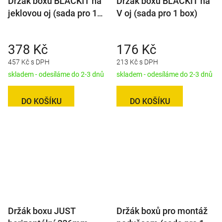
Držák boxu BLACKIT na
Držák boxu BLACKIT na
jeklovou oj (sada pro 1
V oj (sada pro 1 box)
box)
378 Kč
176 Kč
457 Kč s DPH
213 Kč s DPH
skladem - odesíláme do 2-3 dnů
skladem - odesíláme do 2-3 dnů
DO KOŠÍKU
DO KOŠÍKU
Držák boxu JUST
Držák boxů pro montáž