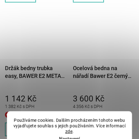
Držák bedny trubka
Ocelová bedna na
easy, BAWER E2 METAL
nářadí Bawer E2 černý
Y= 546-798mm
komaxit od 500mm do
600mm
1 142 Kč
3 600 Kč
1 382 Kč s DPH
4 356 Kč s DPH
momentálně nedostupné
skladem
Používáme cookies. Dalším procházením tohoto webu
vyjadřujete souhlas s jejich používáním. Více informací
DETAIL
DETAIL
zde
.
Nastavení