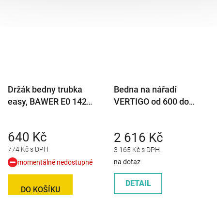
Držák bedny trubka
Bedna na nářadí
easy, BAWER E0 142
VERTIGO od 600 do
Y=424 mm
1000mm
640 Kč
2 616 Kč
774 Kč s DPH
3 165 Kč s DPH
na dotaz
momentálně nedostupné
DETAIL
DO KOŠÍKU