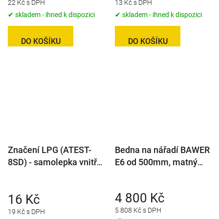
22 Kč s DPH
13 Kč s DPH
✔ skladem - ihned k dispozici
✔ skladem - ihned k dispozici
DO KOŠÍKU
DO KOŠÍKU
Značení LPG (ATEST-
Bedna na nářadí BAWER
8SD) - samolepka vnitřní
E6 od 500mm, matný
na sklo, prům. 71mm
nerez
4 800 Kč
16 Kč
5 808 Kč s DPH
19 Kč s DPH