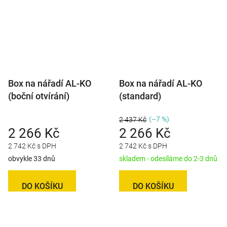
Box na nářadí AL-KO
Box na nářadí AL-KO
(boční otvírání)
(standard)
(–7 %)
2 437 Kč
2 266 Kč
2 266 Kč
2 742 Kč s DPH
2 742 Kč s DPH
obvykle 33 dnů
skladem - odesíláme do 2-3 dnů
DO KOŠÍKU
DO KOŠÍKU