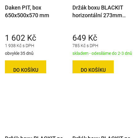
Daken PIT, box
Držák boxu BLACKIT
650x500x570 mm
horizontální 273mm
(sada pro 1 box)
1 602 Kč
649 Kč
1 938 Kč s DPH
785 Kč s DPH
obvykle 35 dnů
skladem - odesíláme do 2-3 dnů
DO KOŠÍKU
DO KOŠÍKU