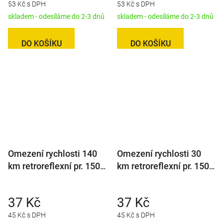
53 Kč s DPH
53 Kč s DPH
skladem - odesíláme do 2-3 dnů
skladem - odesíláme do 2-3 dnů
DO KOŠÍKU
DO KOŠÍKU
Omezení rychlosti 140
Omezení rychlosti 30
km retroreflexní pr. 150
km retroreflexní pr. 150
mm (na přívěsy)
mm (na přívěsy)
37 Kč
37 Kč
45 Kč s DPH
45 Kč s DPH