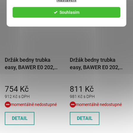
Souhlasím
Držák bedny trubka
Držák bedny trubka
easy, BAWER E0 202,
easy, BAWER E0 202,
252, 302 Y= 582mm
252, 302 Y= 702mm
754 Kč
811 Kč
912 Kč s DPH
981 Kč s DPH
momentálně nedostupné
momentálně nedostupné
DETAIL
DETAIL