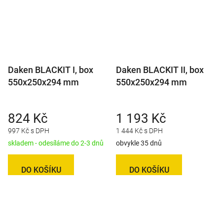
Daken BLACKIT I, box
Daken BLACKIT II, box
550x250x294 mm
550x250x294 mm
824 Kč
1 193 Kč
997 Kč s DPH
1 444 Kč s DPH
skladem - odesíláme do 2-3 dnů
obvykle 35 dnů
DO KOŠÍKU
DO KOŠÍKU