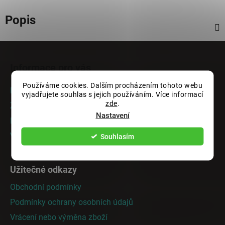
Popis
Z
á
Informace pro vás
p
a
Používáme cookies. Dalším procházením tohoto webu
Rady a tipy
vyjadřujete souhlas s jejich používáním. Více informací
t
zde
.
Zakázková výroba
í
Nastavení
Doprava a platba
Vrácení nebo výměna zboží
Souhlasím
Užitečné odkazy
Obchodní podmínky
Podmínky ochrany osobních údajů
Vrácení nebo výměna zboží