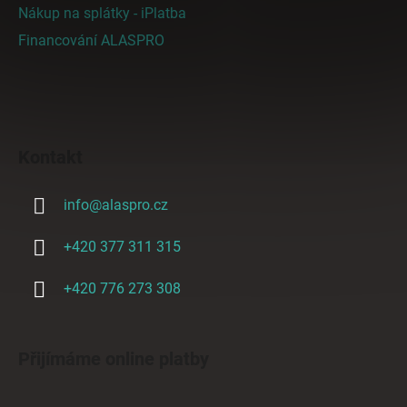
Nákup na splátky - iPlatba
Financování ALASPRO
Kontakt
info
@
alaspro.cz
+420 377 311 315
+420 776 273 308
Přijímáme online platby