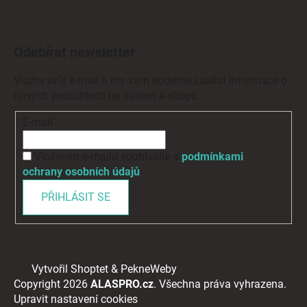
Odebírat newsletter
Vložte svůj e-mail a my vám budeme zasílat informace o
nových produktech na našem e-shopu.
E-mail
Vložením e-mailu souhlasíte s
podmínkami
ochrany osobních údajů
PŘIHLÁSIT SE
Vytvořil Shoptet
&
PekneWeby
Copyright 2026
ALASPRO.cz
. Všechna práva vyhrazena.
Upravit nastavení cookies