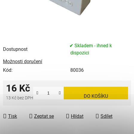
✔ Skladem - ihned k
Dostupnost
dispozici
Možnosti doručení
Kód:
80036
16 Kč
DO KOŠÍKU
13 Kč bez DPH
Měrná cena:
Tisk
Zeptat se
Hlídat
Sdílet