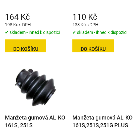
stabilizátorem AKS
pr. 35 mm
u
nebo zámkem Safety
k
164 Kč
110 Kč
Compact
t
198 Kč s DPH
133 Kč s DPH
ů
✔ skladem - ihned k dispozici
✔ skladem - ihned k dispozici
DO KOŠÍKU
DO KOŠÍKU
Manžeta gumová AL-KO
Manžeta gumová AL-KO
161S, 251S
161S,251S,251G PLUS