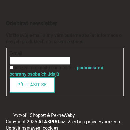
Odebírat newsletter
Vložte svůj e-mail a my vám budeme zasílat informace o
nových produktech na našem e-shopu.
E-mail
Vložením e-mailu souhlasíte s
podmínkami
ochrany osobních údajů
PŘIHLÁSIT SE
Vytvořil Shoptet
&
PekneWeby
Copyright 2026
ALASPRO.cz
. Všechna práva vyhrazena.
Upravit nastavení cookies