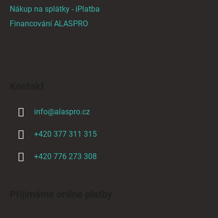
Nákup na splátky - iPlatba
Financování ALASPRO
Kontakt
info
@
alaspro.cz
+420 377 311 315
+420 776 273 308
Přijímáme online platby