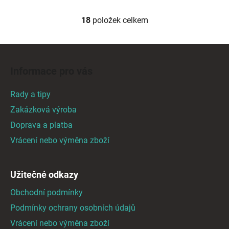
18
položek celkem
O
v
l
Z
á
á
d
Informace pro vás
p
a
a
c
Rady a tipy
t
í
Zakázková výroba
p
í
Doprava a platba
r
v
Vrácení nebo výměna zboží
k
y
v
Užitečné odkazy
ý
Obchodní podmínky
p
i
Podmínky ochrany osobních údajů
s
Vrácení nebo výměna zboží
u