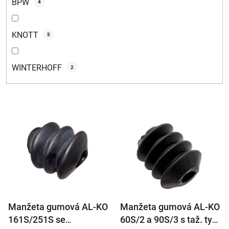
BPW
4
KNOTT
5
WINTERHOFF
2
V
ý
p
i
s
p
r
Manžeta gumová AL-KO
Manžeta gumová AL-KO
o
161S/251S se
60S/2 a 90S/3 s taž. tyčí
d