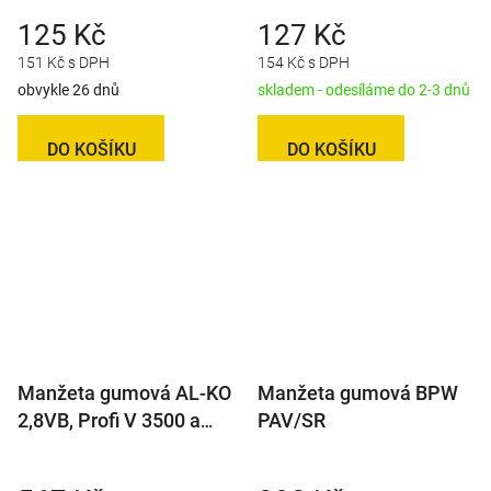
125 Kč
127 Kč
151 Kč s DPH
154 Kč s DPH
obvykle 26 dnů
skladem - odesíláme do 2-3 dnů
DO KOŠÍKU
DO KOŠÍKU
Manžeta gumová AL-KO
Manžeta gumová BPW
2,8VB, Profi V 3500 a
PAV/SR
351VB