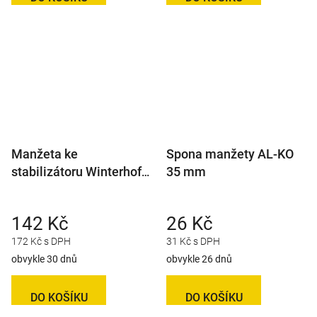
Manžeta ke
Spona manžety AL-KO
stabilizátoru Winterhoff
35 mm
WS 3000 H/L/D45
142 Kč
26 Kč
172 Kč s DPH
31 Kč s DPH
obvykle 30 dnů
obvykle 26 dnů
DO KOŠÍKU
DO KOŠÍKU