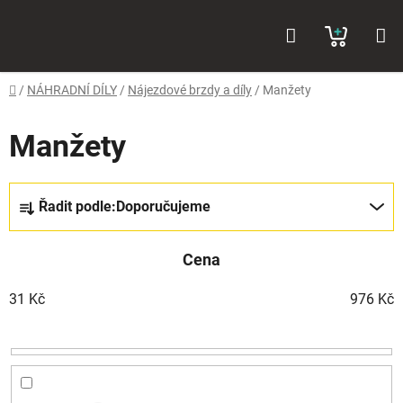
Přejít
Hledat
NÁKUP
na
obsah
KOŠÍK
Domů
/
NÁHRADNÍ DÍLY
/
Nájezdové brzdy a díly
/
Manžety
Manžety
Ř
Řadit podle:
Doporučujeme
a
z
Cena
e
n
31
Kč
976
Kč
í
p
r
o