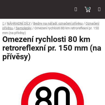
Přejít
Hledat
NÁKUP
na
obsah
KOŠÍK
Domů
/
NÁHRADNÍ DÍLY
/
Bedny na nářadí, označení přívěsu
/
Označení
přívěsu
/
Samolepky
/
Omezení rychlosti 80 km retroreflexní pr. 150
mm (na přívěsy)
Omezení rychlosti 80 km
retroreflexní pr. 150 mm (na
přívěsy)