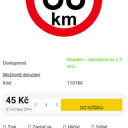
Skladem - odesíláme do 2-3
Dostupnost
dnů
Možnosti doručení
Kód:
110180
45 Kč
DO KOŠÍKU
37 Kč bez DPH
Měrná cena:
Tisk
Zeptat se
Hlídat
Sdílet