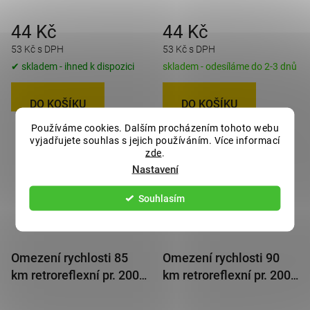
44 Kč
44 Kč
53 Kč s DPH
53 Kč s DPH
✔ skladem - ihned k dispozici
skladem - odesíláme do 2-3 dnů
DO KOŠÍKU
DO KOŠÍKU
Používáme cookies. Dalším procházením tohoto webu
vyjadřujete souhlas s jejich používáním. Více informací
zde
.
Nastavení
Souhlasím
Omezení rychlosti 85
Omezení rychlosti 90
km retroreflexní pr. 200
km retroreflexní pr. 200
mm
mm