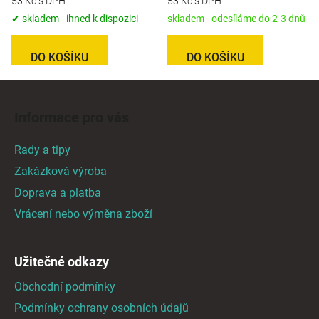
53 Kč s DPH
53 Kč s DPH
✔ skladem - ihned k dispozici
skladem - odesíláme do 2-3 dnů
DO KOŠÍKU
DO KOŠÍKU
Z
á
Informace pro vás
p
a
Rady a tipy
t
Zakázková výroba
í
Doprava a platba
Vrácení nebo výměna zboží
Užitečné odkazy
Obchodní podmínky
Podmínky ochrany osobních údajů