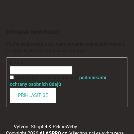
Odebírat newsletter
Vložte svůj e-mail a my vám budeme zasílat informace o
nových produktech na našem e-shopu.
E-mail
Vložením e-mailu souhlasíte s
podmínkami
ochrany osobních údajů
PŘIHLÁSIT SE
Vytvořil Shoptet
&
PekneWeby
Copyright 2026
ALASPRO.cz
. Všechna práva vyhrazena.