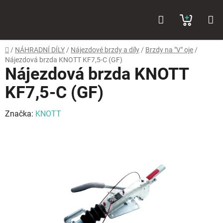
Přejít
Hledat
NÁKUP
na
obsah
KOŠÍK
Domů
/
NÁHRADNÍ DÍLY
/
Nájezdové brzdy a díly
/
Brzdy na "V" oje
/
Nájezdová brzda KNOTT KF7,5-C (GF)
Nájezdová brzda KNOTT
KF7,5-C (GF)
Značka:
KNOTT