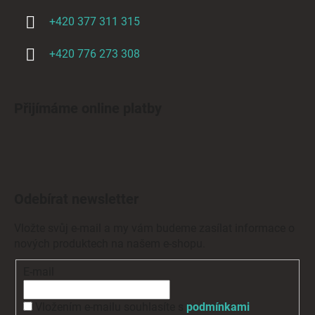
+420 377 311 315
+420 776 273 308
Přijímáme online platby
Odebírat newsletter
Vložte svůj e-mail a my vám budeme zasílat informace o
nových produktech na našem e-shopu.
E-mail
Vložením e-mailu souhlasíte s
podmínkami