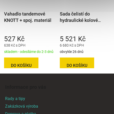
Vahadlo tandemové
Sada čelistí do
KNOTT + spoj. materiál
hydraulické kolové
jednotky KNOTT 200x50,
sada na 2 kola, originál
527 Kč
5 521 Kč
KNOTT
638 Kč s DPH
6 680 Kč s DPH
skladem - odesíláme do 2-3 dnů
obvykle 26 dnů
DO KOŠÍKU
DO KOŠÍKU
Z
á
Informace pro vás
p
a
Rady a tipy
t
Zakázková výroba
í
Doprava a platba