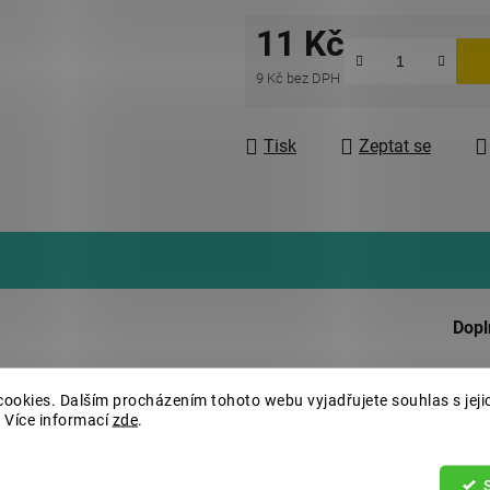
11 Kč
9 Kč bez DPH
Měrná cena:
Tisk
Zeptat se
Dopl
Kate
ookies. Dalším procházením tohoto webu vyjadřujete souhlas s jeji
Hmo
 Více informací
zde
.
EAN
prov