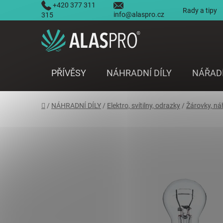
Přejít
+420 377 311
Rady a tipy
info@alaspro.cz
na
315
obsah
PŘÍVĚSY
NÁHRADNÍ DÍLY
NÁŘAD
Domů
/
NÁHRADNÍ DÍLY
/
Elektro, svítilny, odrazky
/
Žárovky, ná