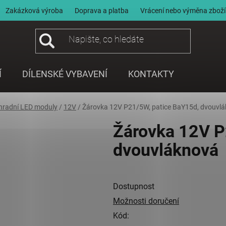
Zakázková výroba
Doprava a platba
Vrácení nebo výměna zboží
Í
DÍLENSKÉ VYBAVENÍ
KONTAKTY
hradní LED moduly
/
12V
/
Žárovka 12V P21/5W, patice BaY15d, dvouvl
Žárovka 12V P
dvouvláknová
Dostupnost
Možnosti doručení
Kód: