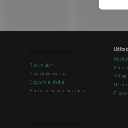
Z
á
Užite
Informace pro vás
p
Obchod
a
Rady a tipy
Podmín
t
Zakázková výroba
í
Vrácen
Doprava a platba
Nákup n
Vrácení nebo výměna zboží
Finan
Odebírat newsletter