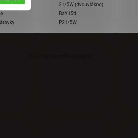
on (W)
21/5W (dvouvlákno)
ce
BaY15d
žárovky
P21/5W
Přijímáme online platby