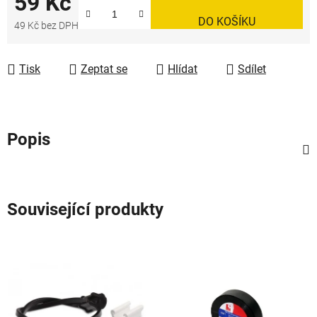
59 Kč
DO KOŠÍKU
49 Kč bez DPH
Měrná cena:
Tisk
Zeptat se
Hlídat
Sdílet
Popis
Související produkty