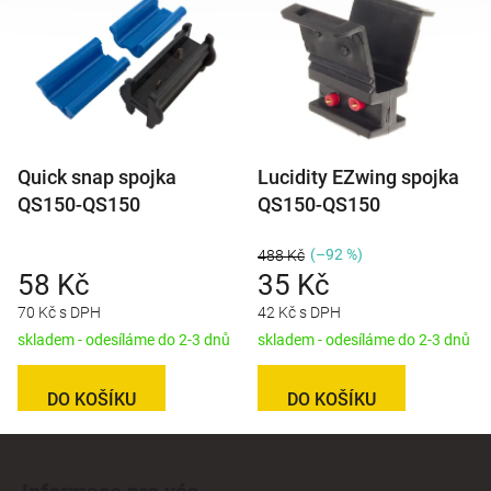
Quick snap spojka
Lucidity EZwing spojka
QS150-QS150
QS150-QS150
(–92 %)
488 Kč
58 Kč
35 Kč
70 Kč s DPH
42 Kč s DPH
skladem - odesíláme do 2-3 dnů
skladem - odesíláme do 2-3 dnů
DO KOŠÍKU
DO KOŠÍKU
Z
á