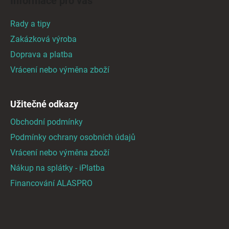
Informace pro vás
p
a
Rady a tipy
t
Zakázková výroba
í
Doprava a platba
Vrácení nebo výměna zboží
Užitečné odkazy
Obchodní podmínky
Podmínky ochrany osobních údajů
Vrácení nebo výměna zboží
Nákup na splátky - iPlatba
Financování ALASPRO