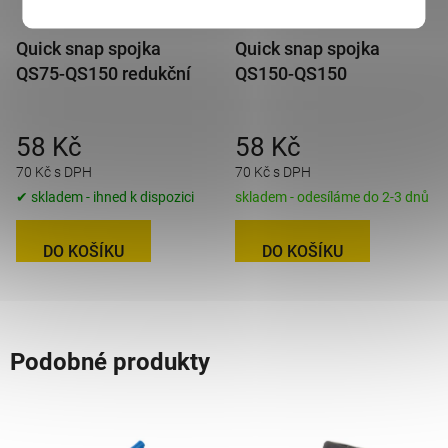
Quick snap spojka
Quick snap spojka
QS75-QS150 redukční
QS150-QS150
58 Kč
58 Kč
70 Kč s DPH
70 Kč s DPH
✔ skladem - ihned k dispozici
skladem - odesíláme do 2-3 dnů
DO KOŠÍKU
DO KOŠÍKU
Podobné produkty