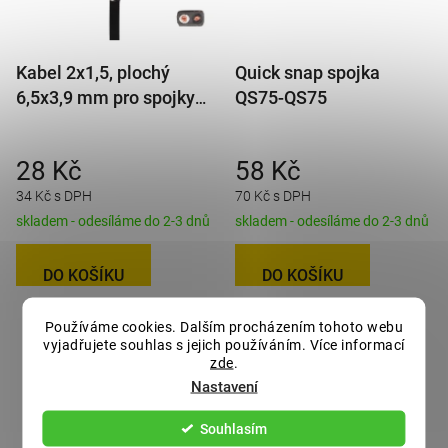
Kabel 2x1,5, plochý
Quick snap spojka
6,5x3,9 mm pro spojky
QS75-QS75
QS150 (Jaeger, SNAP-
IN), metráž
28 Kč
58 Kč
34 Kč s DPH
70 Kč s DPH
skladem - odesíláme do 2-3 dnů
skladem - odesíláme do 2-3 dnů
DO KOŠÍKU
DO KOŠÍKU
Používáme cookies. Dalším procházením tohoto webu
vyjadřujete souhlas s jejich používáním. Více informací
zde
.
Nastavení
Souhlasím