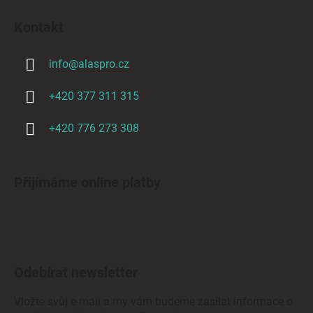
Kontakt
info
@
alaspro.cz
+420 377 311 315
+420 776 273 308
Přijímáme online platby
Odebírat newsletter
Vložte svůj e-mail a my vám budeme zasílat informace o