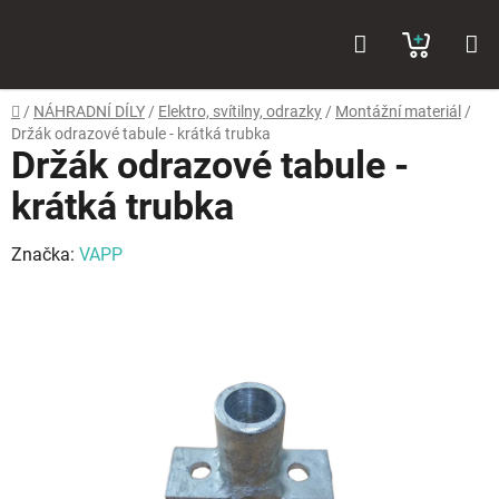
Přejít
Hledat
NÁKUP
na
obsah
KOŠÍK
Domů
/
NÁHRADNÍ DÍLY
/
Elektro, svítilny, odrazky
/
Montážní materiál
/
Držák odrazové tabule - krátká trubka
Držák odrazové tabule -
krátká trubka
Značka:
VAPP