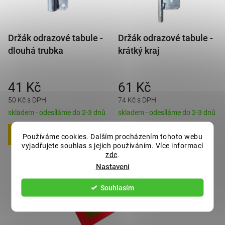
Držák odrazové tabule -
Držák odrazové tabule -
dlouhá trubka
krátký kraj
41 Kč
61 Kč
50 Kč s DPH
74 Kč s DPH
skladem - odesíláme do 2-3 dnů
skladem - odesíláme do 2-3 dnů
Používáme cookies. Dalším procházením tohoto webu
DO KOŠÍKU
DO KOŠÍKU
vyjadřujete souhlas s jejich používáním. Více informací
zde
.
Nastavení
Souhlasím