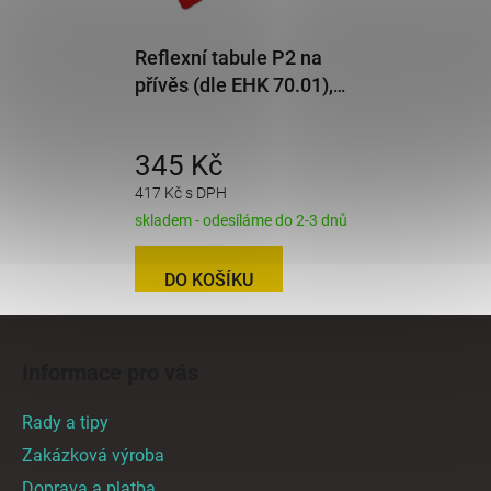
Reflexní tabule P2 na
přívěs (dle EHK 70.01),
tl.2 mm
345 Kč
417 Kč s DPH
skladem - odesíláme do 2-3 dnů
DO KOŠÍKU
Z
á
Informace pro vás
p
a
Rady a tipy
t
Zakázková výroba
í
Doprava a platba