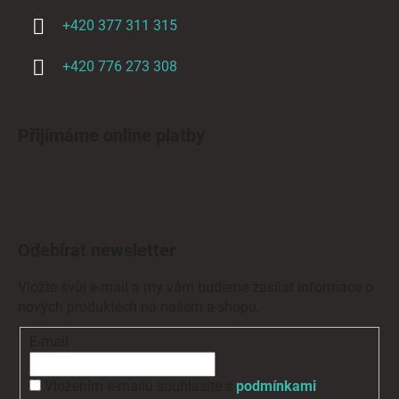
+420 377 311 315
+420 776 273 308
Přijímáme online platby
Odebírat newsletter
Vložte svůj e-mail a my vám budeme zasílat informace o
nových produktech na našem e-shopu.
E-mail
Vložením e-mailu souhlasíte s
podmínkami