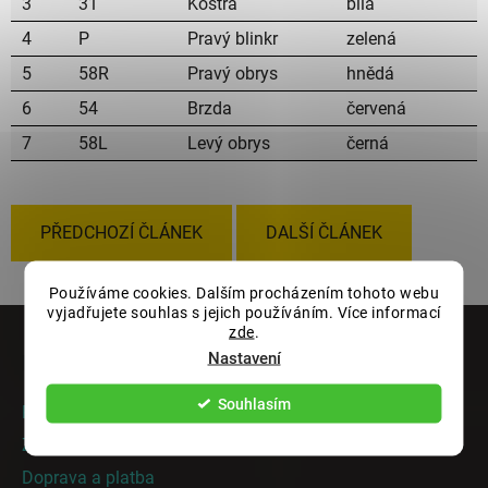
3
31
Kostra
bílá
4
P
Pravý blinkr
zelená
5
58R
Pravý obrys
hnědá
6
54
Brzda
červená
7
58L
Levý obrys
černá
PŘEDCHOZÍ ČLÁNEK
DALŠÍ ČLÁNEK
Používáme cookies. Dalším procházením tohoto webu
Z
vyjadřujete souhlas s jejich používáním. Více informací
zde
.
á
Nastavení
Informace pro vás
p
a
Souhlasím
Rady a tipy
t
Zakázková výroba
í
Doprava a platba