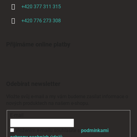
+420 377 311 315
+420 776 273 308
Přijímáme online platby
Odebírat newsletter
Vložte svůj e-mail a my vám budeme zasílat informace o
nových produktech na našem e-shopu.
E-mail
Vložením e-mailu souhlasíte s
podmínkami