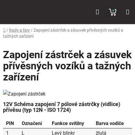
Přejít
Hledat
NÁKUP
na
obsah
KOŠÍK
Domů
/
Rady a tipy
/
Zapojení zástrček a zásuvek přívěsných vozíků a
tažných zařízení
Zapojení zástrček a zásuvek
přívěsných vozíků a tažných
zařízení
12V Schéma zapojení 7 pólové zástrčky (vidlice)
přívěsu (typ 12N - ISO 1724)
PIN
Označení
Funkce svítilny
Barva vodiče
1
L
Levý blinkr
žlutá