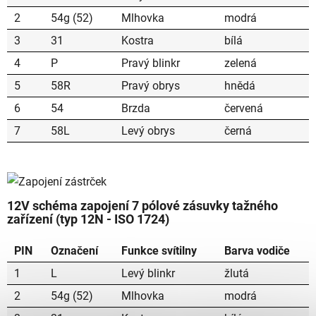
2
54g (52)
Mlhovka
modrá
3
31
Kostra
bílá
4
P
Pravý blinkr
zelená
5
58R
Pravý obrys
hnědá
6
54
Brzda
červená
7
58L
Levý obrys
černá
12V schéma zapojení 7 pólové zásuvky tažného
zařízení (typ 12N - ISO 1724)
PIN
Označení
Funkce
svítilny
Barva
vodiče
1
L
Levý blinkr
žlutá
2
54g (52)
Mlhovka
modrá