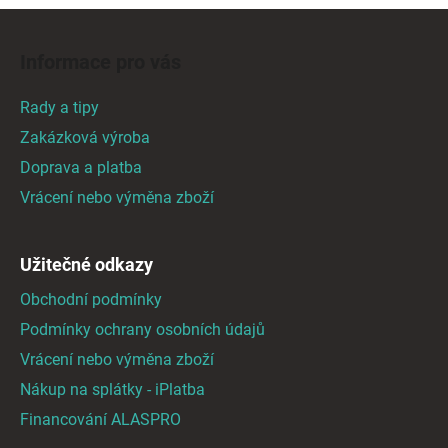
Z
á
Informace pro vás
p
a
Rady a tipy
t
Zakázková výroba
í
Doprava a platba
Vrácení nebo výměna zboží
Užitečné odkazy
Obchodní podmínky
Podmínky ochrany osobních údajů
Vrácení nebo výměna zboží
Nákup na splátky - iPlatba
Financování ALASPRO