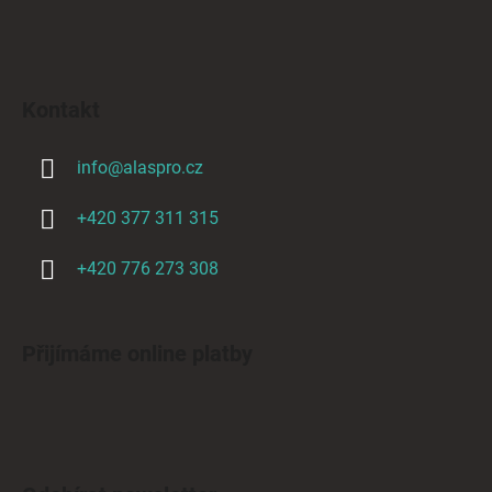
Kontakt
info
@
alaspro.cz
+420 377 311 315
+420 776 273 308
Přijímáme online platby