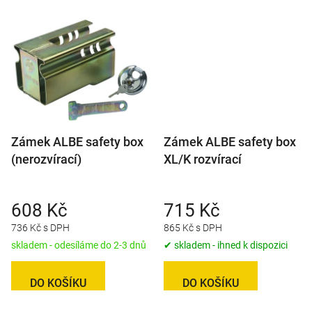
Zámek ALBE safety box
Zámek ALBE safety box
(nerozvírací)
XL/K rozvírací
608 Kč
715 Kč
736 Kč s DPH
865 Kč s DPH
skladem - odesíláme do 2-3 dnů
✔ skladem - ihned k dispozici
DO KOŠÍKU
DO KOŠÍKU