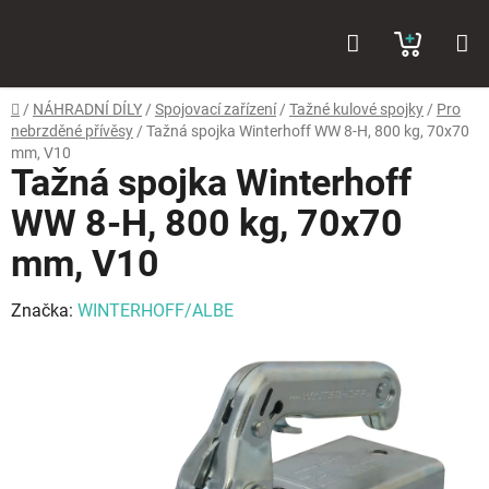
Přejít
Hledat
NÁKUP
na
obsah
KOŠÍK
Domů
/
NÁHRADNÍ DÍLY
/
Spojovací zařízení
/
Tažné kulové spojky
/
Pro
nebrzděné přívěsy
/
Tažná spojka Winterhoff WW 8-H, 800 kg, 70x70
mm, V10
Tažná spojka Winterhoff
WW 8-H, 800 kg, 70x70
mm, V10
Značka:
WINTERHOFF/ALBE