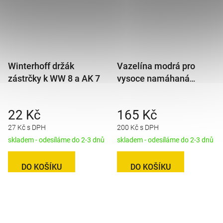
Winterhoff držák
Vazelína modrá pro
zástrčky k WW 8 a AK 7
vysoce namáhaná
ložiska 100g/125ml
22 Kč
165 Kč
27 Kč s DPH
200 Kč s DPH
skladem - odesíláme do 2-3 dnů
skladem - odesíláme do 2-3 dnů
DO KOŠÍKU
DO KOŠÍKU