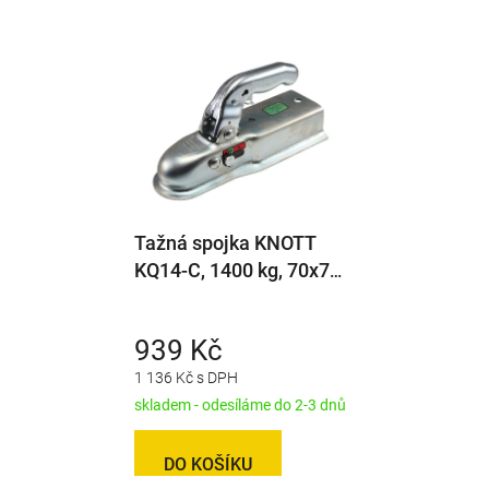
Tažná spojka KNOTT
KQ14-C, 1400 kg, 70x70
mm, V12
939 Kč
1 136 Kč s DPH
skladem - odesíláme do 2-3 dnů
DO KOŠÍKU