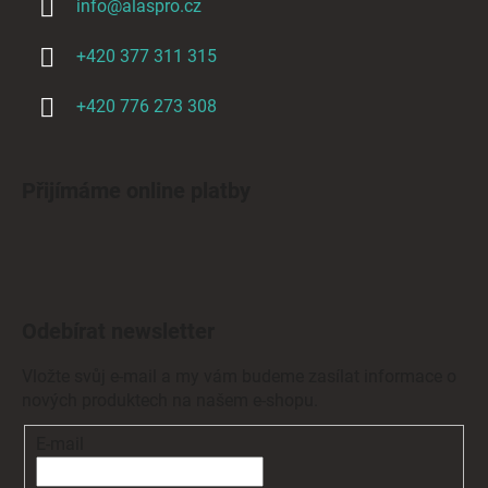
info
@
alaspro.cz
+420 377 311 315
+420 776 273 308
Přijímáme online platby
Odebírat newsletter
Vložte svůj e-mail a my vám budeme zasílat informace o
nových produktech na našem e-shopu.
E-mail