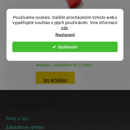
Používáme cookies. Dalším procházením tohoto webu
AL-KO Safety Ball
vyjadřujete souhlas s jejich používáním. Více informací
zde
.
bezpečnostní vložka do
Nastavení
tažné spojky
Souhlasím
150 Kč
182 Kč s DPH
skladem - odesíláme do 2-3 dnů
DO KOŠÍKU
Z
á
Informace pro vás
p
a
Rady a tipy
t
Zakázková výroba