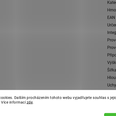
Kate
Hmo
EAN
Urče
Inte
Prov
Prov
Přip
Výš
Šířk
Hlou
Uchy
Rozt
ookies. Dalším procházením tohoto webu vyjadřujete souhlas s jeji
šrou
 Více informací
zde
.