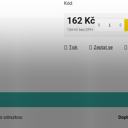
Kód:
162 Kč
134 Kč bez DPH
Měrná cena:
Tisk
Zeptat se
 s odrazkou
Dopl