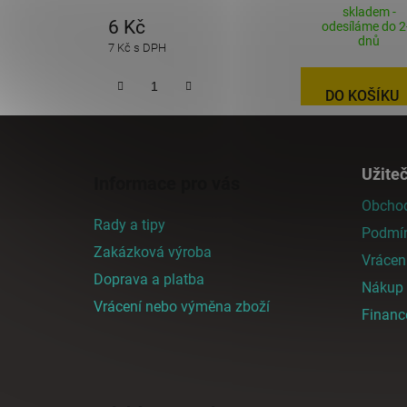
skladem -
6 Kč
odesíláme do 2
dnů
7 Kč s DPH
DO KOŠÍKU
Z
á
Užite
Informace pro vás
p
Obchod
a
Rady a tipy
Podmín
t
Zakázková výroba
í
Vrácen
Doprava a platba
Nákup n
Vrácení nebo výměna zboží
Finan