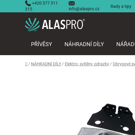
Přejít
+420 377 311
Rady a tipy
info@alaspro.cz
na
315
obsah
PŘÍVĚSY
NÁHRADNÍ DÍLY
NÁŘAD
Domů
/
NÁHRADNÍ DÍLY
/
Elektro, svítilny, odrazky
/
Obrysové sv