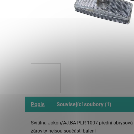
Popis
Související soubory (1)
Svítilna Jokon/AJ.BA PLR 1007 přední obrysová
žárovky nejsou součástí balení