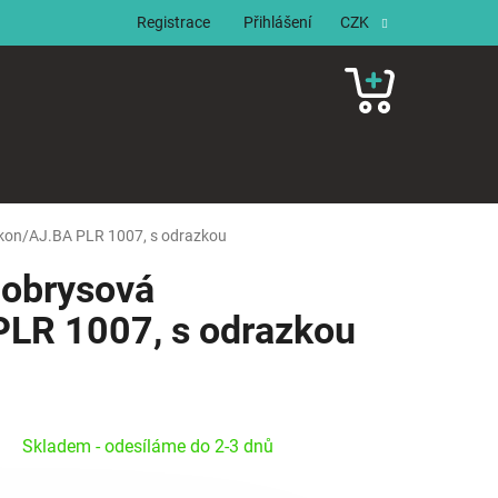
Registrace
Přihlášení
CZK
NÁKUPNÍ
KOŠÍK
Jokon/AJ.BA PLR 1007, s odrazkou
í obrysová
LR 1007, s odrazkou
Skladem - odesíláme do 2-3 dnů