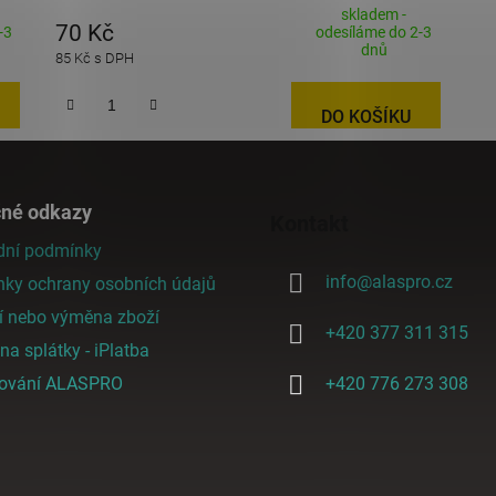
skladem -
70 Kč
-3
odesíláme do 2-3
dnů
85 Kč s DPH
DO KOŠÍKU
čné odkazy
Kontakt
ní podmínky
info
@
alaspro.cz
ky ochrany osobních údajů
í nebo výměna zboží
+420 377 311 315
a splátky - iPlatba
cování ALASPRO
+420 776 273 308