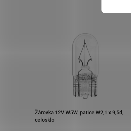
Žárovka 12V W5W, patice W2,1 x 9,5d,
celosklo