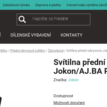
Zakázková výroba
Doprava a platba
Vrácení nebo výměna zboží
Í
DÍLENSKÉ VYBAVENÍ
KONTAKTY
ítilny
/
Přední obrysové svítilny
/
Žárovkové
/
Svítilna přední obrysová 
Svítilna předn
Jokon/AJ.BA P
Značka:
Jokon
Dostupnost
Možnosti doručení