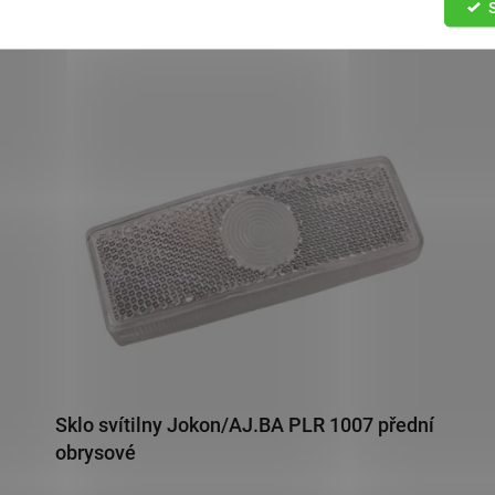
Související produkty
Sklo svítilny Jokon/AJ.BA PLR 1007 přední
obrysové