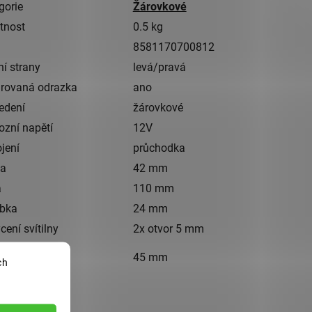
gorie
Žárovkové
tnost
0.5 kg
8581170700812
ní strany
levá/pravá
grovaná odrazka
ano
edení
žárovkové
ozní napětí
12V
ojení
průchodka
ka
42 mm
a
110 mm
bka
24 mm
cení svítilny
2x otvor 5 mm
eč montážních
45 mm
ch
bů/otvorů