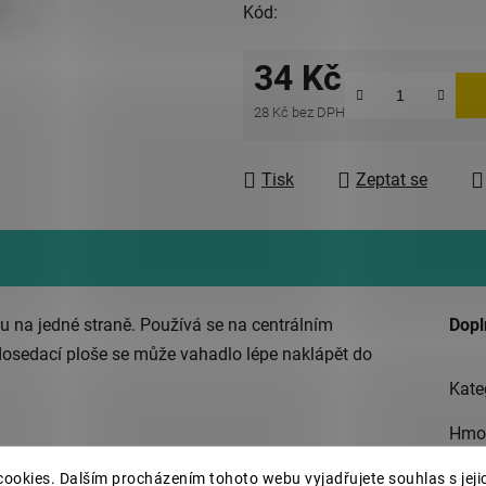
Kód:
34 Kč
28 Kč bez DPH
Měrná cena:
Tisk
Zeptat se
 na jedné straně. Používá se na centrálním
Dopl
 dosedací ploše se může vahadlo lépe naklápět do
Kate
Hmo
EAN
ookies. Dalším procházením tohoto webu vyjadřujete souhlas s jeji