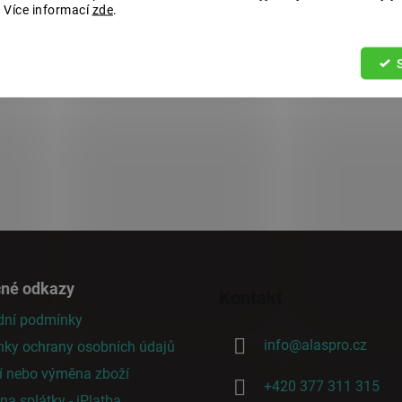
 Více informací
zde
.
čné odkazy
Kontakt
ní podmínky
info
@
alaspro.cz
ky ochrany osobních údajů
í nebo výměna zboží
+420 377 311 315
a splátky - iPlatba