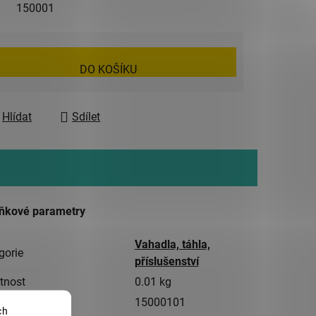
150001
DO KOŠÍKU
Hlídat
Sdílet
ňkové parametry
Vahadla, táhla,
gorie
příslušenství
tnost
0.01 kg
15000101
ch