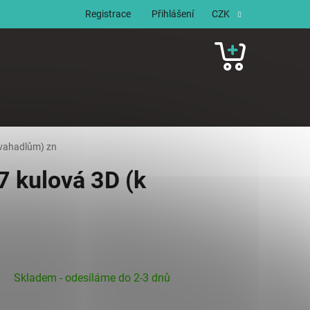
Registrace
Přihlášení
CZK
NÁKUPNÍ
KOŠÍK
 vahadlům) zn
 kulová 3D (k
Skladem - odesíláme do 2-3 dnů