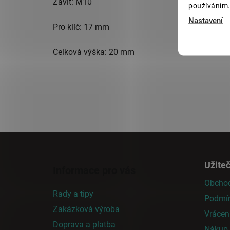
Závit: M10
používáním.
Nastavení
Pro klíč: 17 mm
Celková výška: 20 mm
Z
á
Užite
Informace pro vás
p
Obchod
a
Rady a tipy
Podmín
t
Zakázková výroba
í
Vrácen
Doprava a platba
Nákup n