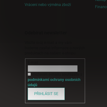
Vrácení nebo výměna zboží
Finan
Odebírat newsletter
Vložte svůj e-mail a my vám
budeme zasílat informace o nových
produktech na našem e-shopu.
E-mail
Vložením e-mailu souhlasíte s
podmínkami ochrany osobních
údajů
PŘIHLÁSIT SE