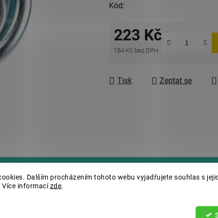
Kód:
223 Kč
184 Kč bez DPH
Měrná cena:
Tisk
Zeptat se
ookies. Dalším procházením tohoto webu vyjadřujete souhlas s jeji
 Více informací
zde
.
Dopl