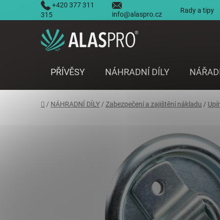
Přejít
+420 377 311
Rady a tipy
info@alaspro.cz
na
315
obsah
PŘÍVĚSY
NÁHRADNÍ DÍLY
NÁŘAD
Domů
/
NÁHRADNÍ DÍLY
/
Zabezpečení a zajištění nákladu
/
Upí