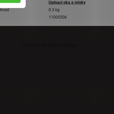
gorie
Upínací oka a misky
tnost
0.3 kg
11005506
Přijímáme online platby