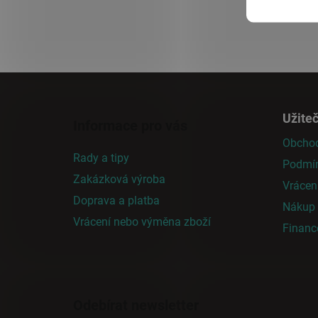
Z
á
Užite
Informace pro vás
p
Obchod
a
Rady a tipy
Podmín
t
Zakázková výroba
í
Vrácen
Doprava a platba
Nákup n
Vrácení nebo výměna zboží
Finan
Odebírat newsletter