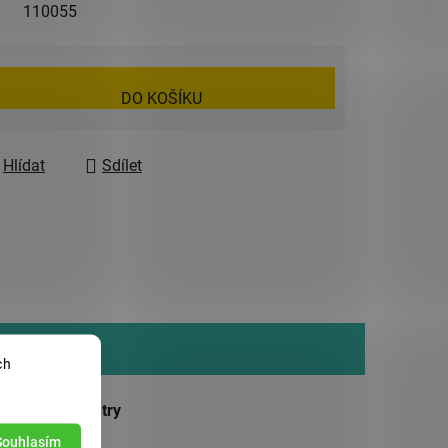
110055
DO KOŠÍKU
Hlídat
Sdílet
ch
ňkové parametry
Souhlasím