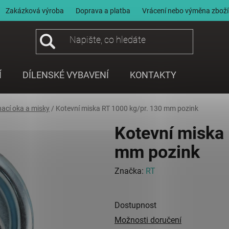
Zakázková výroba
Doprava a platba
Vrácení nebo výměna zboží
Í
DÍLENSKÉ VYBAVENÍ
KONTAKTY
nací oka a misky
/
Kotevní miska RT 1000 kg/pr. 130 mm pozink
Kotevní miska
mm pozink
Značka:
RT
Dostupnost
Možnosti doručení