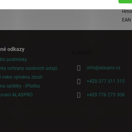
Kate
Hmo
EAN
čné odkazy
Kontakt
ní podmínky
info
@
alaspro.cz
ky ochrany osobních údajů
í nebo výměna zboží
+420 377 311 315
a splátky - iPlatba
cování ALASPRO
+420 776 273 308