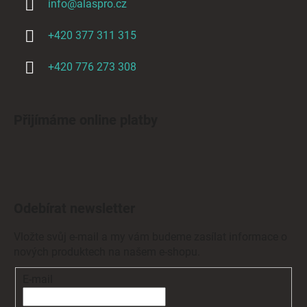
info
@
alaspro.cz
+420 377 311 315
+420 776 273 308
Přijímáme online platby
Odebírat newsletter
Vložte svůj e-mail a my vám budeme zasílat informace o
nových produktech na našem e-shopu.
E-mail