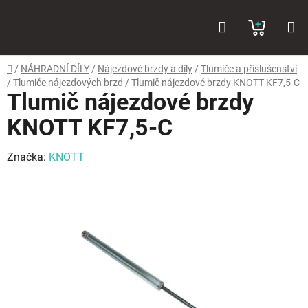
Přejít
Hledat
NÁKUP
na
obsah
KOŠÍK
Domů
/
NÁHRADNÍ DÍLY
/
Nájezdové brzdy a díly
/
Tlumiče a příslušenství
/
Tlumiče nájezdových brzd
/
Tlumič nájezdové brzdy KNOTT KF7,5-C
Tlumič nájezdové brzdy
KNOTT KF7,5-C
Značka:
KNOTT