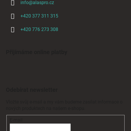
info
@
alaspro.cz
+420 377 311 315
+420 776 273 308
Přijímáme online platby
Odebírat newsletter
Vložte svůj e-mail a my vám budeme zasílat informace o
nových produktech na našem e-shopu.
E-mail