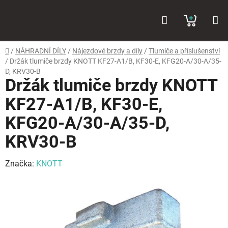
Přejít
Hledat
NÁKUP
na
obsah
KOŠÍK
Domů
/
NÁHRADNÍ DÍLY
/
Nájezdové brzdy a díly
/
Tlumiče a příslušenství
/
Držák tlumiče brzdy KNOTT KF27-A1/B, KF30-E, KFG20-A/30-A/35-
D, KRV30-B
Držák tlumiče brzdy KNOTT
KF27-A1/B, KF30-E,
KFG20-A/30-A/35-D,
KRV30-B
Značka:
KNOTT