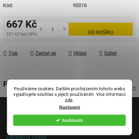
Kód:
90016
667 Kč
DO KOŠÍKU
551 Kč bez DPH
Měrná cena:
Tisk
Zeptat se
Hlídat
Sdílet
Popis
Používáme cookies. Dalším procházením tohoto webu
vyjadřujete souhlas s jejich používáním. Více informací
Z
zde
.
Nastavení
á
Informace pro vás
p
Souhlasím
a
Rady a tipy
t
Zakázková výroba