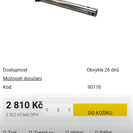
Dostupnost
Obvykle 26 dnů
Možnosti doručení
Kód:
90118
2 810 Kč
DO KOŠÍKU
2 322 Kč bez DPH
Měrná cena:
Tisk
Zeptat se
Hlídat
Sdílet