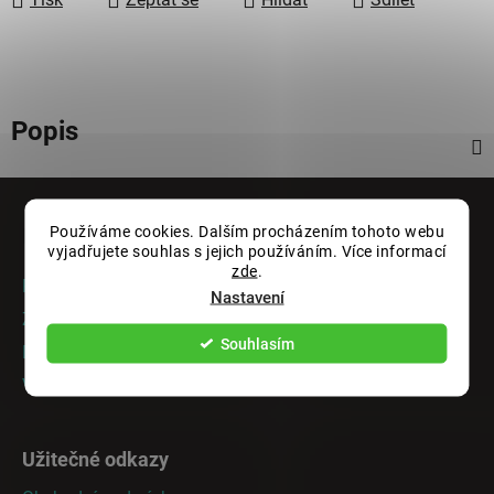
Popis
Z
á
Používáme cookies. Dalším procházením tohoto webu
Informace pro vás
p
vyjadřujete souhlas s jejich používáním. Více informací
zde
.
a
Rady a tipy
Nastavení
t
Zakázková výroba
í
Souhlasím
Doprava a platba
Vrácení nebo výměna zboží
Užitečné odkazy