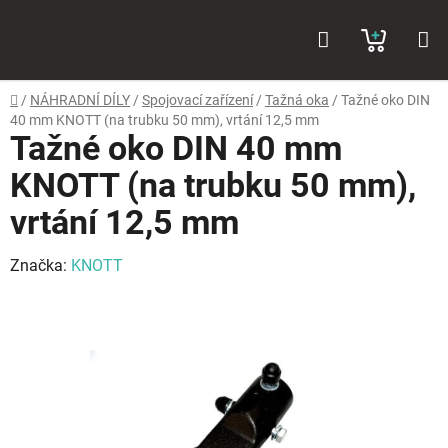
Přejít
Hledat
NÁKUP
na
obsah
KOŠÍK
Domů
/
NÁHRADNÍ DÍLY
/
Spojovací zařízení
/
Tažná oka
/
Tažné oko DIN
40 mm KNOTT (na trubku 50 mm), vrtání 12,5 mm
Tažné oko DIN 40 mm
KNOTT (na trubku 50 mm),
vrtání 12,5 mm
Značka:
KNOTT