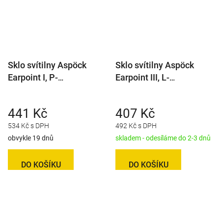
Sklo svítilny Aspöck
Sklo svítilny Aspöck
Earpoint I, P-
Earpoint III, L-
BL/BR/KO/ML
BL/BR/KO/ML
441 Kč
407 Kč
534 Kč s DPH
492 Kč s DPH
obvykle 19 dnů
skladem - odesíláme do 2-3 dnů
DO KOŠÍKU
DO KOŠÍKU