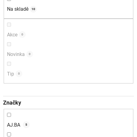
d
Na skladě
10
u
k
t
Akce
0
ů
Novinka
0
Tip
0
Značky
AJ.BA
5