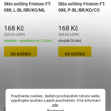
Sklo svítilny Fristom FT-
Sklo svítilny Fristom FT-
088, L-BL/BR/KO/ML
088, P-BL/BR/KO/CO
168 Kč
168 Kč
203 Kč s DPH
203 Kč s DPH
skladem - odesíláme do 2-3 dnů
obvykle 26 dnů
DO KOŠÍKU
DO KOŠÍKU
Používáme cookies. Dalším procházením tohoto webu
vyjadřujete souhlas s jejich používáním. Více informací
zde
.
Sklo svítilny Fristom FT-
Sklo svítilny Fristom
Nastavení