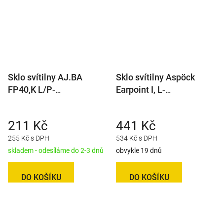
Sklo svítilny AJ.BA
Sklo svítilny Aspöck
FP40,K L/P-
Earpoint I, L-
BL/BR/KO/ML
BL/BR/KO/ML
211 Kč
441 Kč
255 Kč s DPH
534 Kč s DPH
skladem - odesíláme do 2-3 dnů
obvykle 19 dnů
DO KOŠÍKU
DO KOŠÍKU