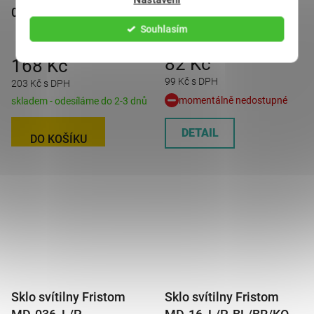
088, P-BL/BR/KO/ML
MD-036, L/P-
BL/BR/KO/CO
Souhlasím
82 Kč
168 Kč
99 Kč s DPH
203 Kč s DPH
momentálně nedostupné
skladem - odesíláme do 2-3 dnů
DETAIL
DO KOŠÍKU
Sklo svítilny Fristom
Sklo svítilny Fristom