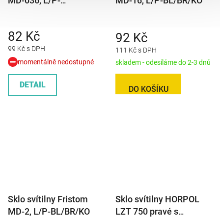
MD-036, L/P-
MD-16, L/P-BL/BR/KO
BL/BR/KO/ML
82 Kč
92 Kč
99 Kč s DPH
111 Kč s DPH
momentálně nedostupné
skladem - odesíláme do 2-3 dnů
DETAIL
DO KOŠÍKU
Sklo svítilny Fristom
Sklo svítilny HORPOL
MD-2, L/P-BL/BR/KO
LZT 750 pravé s