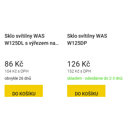
Sklo svítilny WAS
Sklo svítilny WAS
W125DL s výřezem na
W125DP
osv. RZ
86 Kč
126 Kč
104 Kč s DPH
152 Kč s DPH
obvykle 26 dnů
skladem - odesíláme do 2-3 dnů
DO KOŠÍKU
DO KOŠÍKU