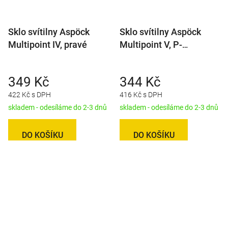
Sklo svítilny Aspöck
Sklo svítilny Aspöck
Multipoint IV, pravé
Multipoint V, P-
BL/BR/KO/CO/ML
349 Kč
344 Kč
422 Kč s DPH
416 Kč s DPH
skladem - odesíláme do 2-3 dnů
skladem - odesíláme do 2-3 dnů
DO KOŠÍKU
DO KOŠÍKU