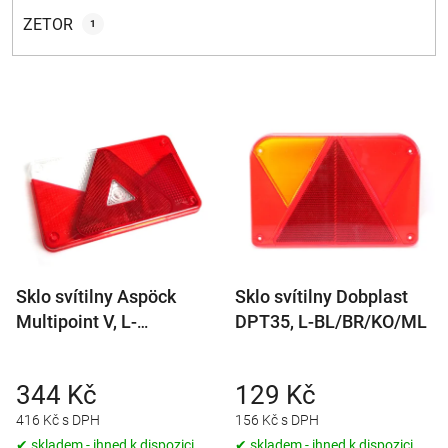
ZETOR
1
V
ý
p
i
s
p
r
Sklo svítilny Aspöck
Sklo svítilny Dobplast
o
Multipoint V, L-
DPT35, L-BL/BR/KO/ML
d
BL/BR/KO/CO/ML
u
k
344 Kč
129 Kč
t
416 Kč s DPH
156 Kč s DPH
ů
✔ skladem - ihned k dispozici
✔ skladem - ihned k dispozici