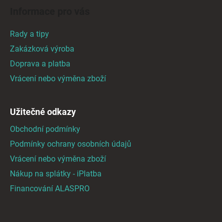
á
d
Informace pro vás
p
a
a
c
Rady a tipy
t
í
Zakázková výroba
p
í
Doprava a platba
r
v
Vrácení nebo výměna zboží
k
y
v
Užitečné odkazy
ý
Obchodní podmínky
p
i
Podmínky ochrany osobních údajů
s
Vrácení nebo výměna zboží
u
Nákup na splátky - iPlatba
Financování ALASPRO