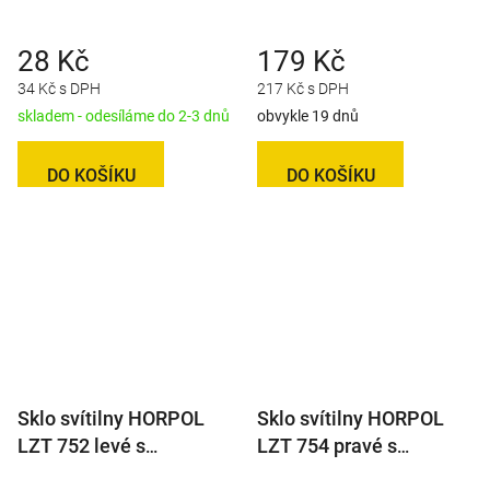
couvačkou
28 Kč
179 Kč
34 Kč s DPH
217 Kč s DPH
skladem - odesíláme do 2-3 dnů
obvykle 19 dnů
DO KOŠÍKU
DO KOŠÍKU
Sklo svítilny HORPOL
Sklo svítilny HORPOL
LZT 752 levé s
LZT 754 pravé s
mlhovkou
mlhovkou