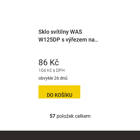
Sklo svítilny WAS
W125DP s výřezem na
osv. RZ
86 Kč
104 Kč s DPH
obvykle 26 dnů
DO KOŠÍKU
57
položek celkem
O
v
l
Z
á