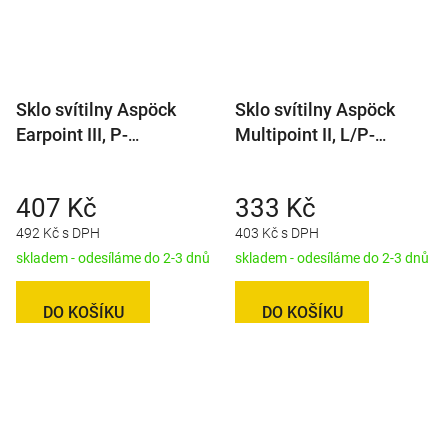
Sklo svítilny Aspöck
Sklo svítilny Aspöck
Earpoint III, P-
Multipoint II, L/P-
BL/BR/KO/CO
BL/BR/KO/CO/ML
407 Kč
333 Kč
492 Kč s DPH
403 Kč s DPH
skladem - odesíláme do 2-3 dnů
skladem - odesíláme do 2-3 dnů
DO KOŠÍKU
DO KOŠÍKU