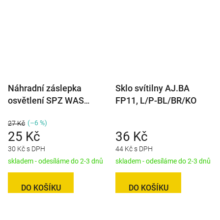
Náhradní záslepka
Sklo svítilny AJ.BA
osvětlení SPZ WAS
FP11, L/P-BL/BR/KO
W125
(–6 %)
27 Kč
25 Kč
36 Kč
30 Kč s DPH
44 Kč s DPH
skladem - odesíláme do 2-3 dnů
skladem - odesíláme do 2-3 dnů
DO KOŠÍKU
DO KOŠÍKU