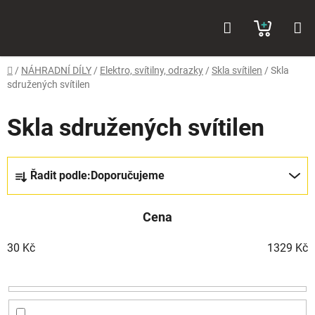
Přejít
Hledat
NÁKUP
na
obsah
KOŠÍK
Domů
/
NÁHRADNÍ DÍLY
/
Elektro, svítilny, odrazky
/
Skla svítilen
/
Skla
sdružených svítilen
Skla sdružených svítilen
Ř
Řadit podle:
Doporučujeme
a
z
Cena
e
n
30
Kč
1329
Kč
í
p
r
o