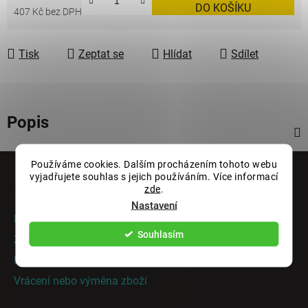
DO KOŠÍKU
407 Kč bez DPH
Měrná cena:
Tisk
Zeptat se
Hlídat
Sdílet
Popis
Z
Používáme cookies. Dalším procházením tohoto webu
á
vyjadřujete souhlas s jejich používáním. Více informací
Informace pro vás
zde
.
p
Nastavení
a
Rady a tipy
t
Souhlasím
Zakázková výroba
í
Doprava a platba
Vrácení nebo výměna zboží