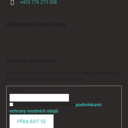
+420 776 273 308
Přijímáme online platby
Odebírat newsletter
Vložte svůj e-mail a my vám budeme zasílat informace o
nových produktech na našem e-shopu.
E-mail
Vložením e-mailu souhlasíte s
podmínkami
ochrany osobních údajů
PŘIHLÁSIT SE