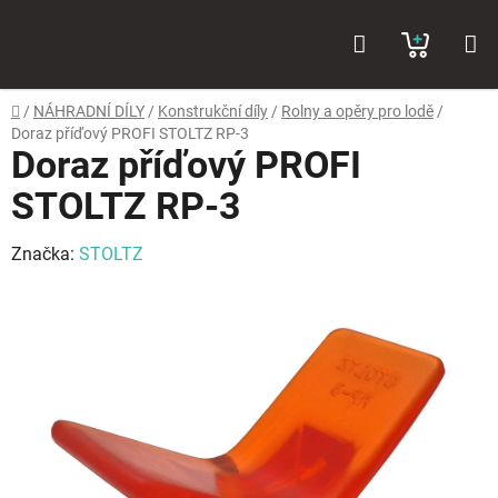
Přejít
Hledat
NÁKUP
na
obsah
KOŠÍK
Domů
/
NÁHRADNÍ DÍLY
/
Konstrukční díly
/
Rolny a opěry pro lodě
/
Doraz příďový PROFI STOLTZ RP-3
Doraz příďový PROFI
STOLTZ RP-3
Značka:
STOLTZ