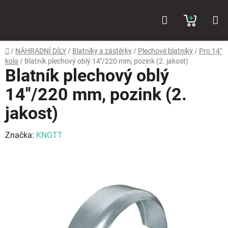
Přejít
Hledat
NÁKUP
na
obsah
KOŠÍK
Domů
/
NÁHRADNÍ DÍLY
/
Blatníky a zástěrky
/
Plechové blatníky
/
Pro 14"
kola
/
Blatník plechový oblý 14''/220 mm, pozink (2. jakost)
Blatník plechový oblý
14''/220 mm, pozink (2.
jakost)
Značka:
KNOTT