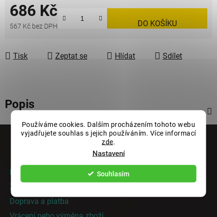
686 Kč
DO KOŠÍKU
567 Kč bez DPH
Měrná cena:
Tisk
Zeptat se
Hlídat
Sdílet
Popis
Používáme cookies. Dalším procházením tohoto webu
Z
vyjadřujete souhlas s jejich používáním. Více informací
á
zde
.
Informace pro vás
p
Nastavení
a
Rady a tipy
Souhlasím
t
Zakázková výroba
í
Doprava a platba
Vrácení nebo výměna zboží