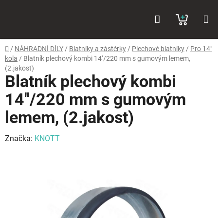
Přejít
Hledat
NÁKUP
na
obsah
KOŠÍK
Domů
/
NÁHRADNÍ DÍLY
/
Blatníky a zástěrky
/
Plechové blatníky
/
Pro 14"
kola
/
Blatník plechový kombi 14''/220 mm s gumovým lemem,
(2.jakost)
Blatník plechový kombi
14''/220 mm s gumovým
lemem, (2.jakost)
Značka:
KNOTT