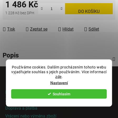
1 486 Kč
DO KOŠÍKU
1 228 Kč bez DPH
Měrná cena:
Tisk
Zeptat se
Hlídat
Sdílet
Popis
Používáme cookies. Dalším procházením tohoto webu
Z
vyjadřujete souhlas s jejich používáním. Více informací
á
zde
.
Informace pro vás
p
Nastavení
a
Rady a tipy
Souhlasím
t
Zakázková výroba
í
Doprava a platba
Vrácení nebo výměna zboží