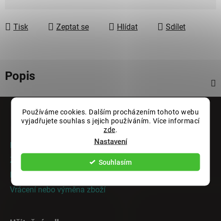
Měrná cena:
Tisk
Zeptat se
Hlídat
Sdílet
Popis
Z
Používáme cookies. Dalším procházením tohoto webu
á
vyjadřujete souhlas s jejich používáním. Více informací
Informace pro vás
p
zde
.
a
Nastavení
Rady a tipy
t
Zakázková výroba
Souhlasím
í
Doprava a platba
Vrácení nebo výměna zboží