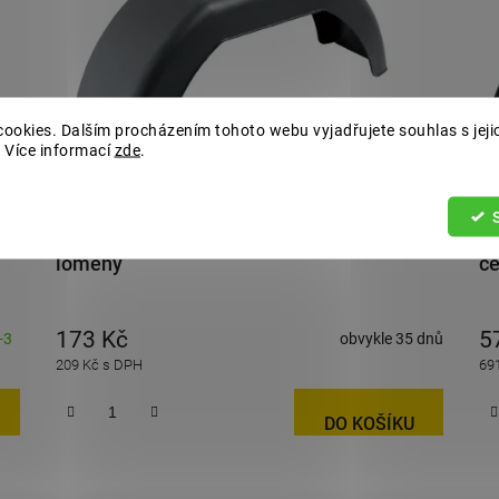
ookies. Dalším procházením tohoto webu vyjadřujete souhlas s jeji
 Více informací
zde
.
Blatník plast 10''/180 mm DOMAR černý
Bl
lomený
če
173 Kč
5
-3
obvykle 35 dnů
209 Kč s DPH
69
DO KOŠÍKU