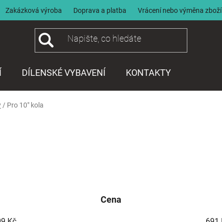
Zakázková výroba
Doprava a platba
Vrácení nebo výměna zboží
Í
DÍLENSKÉ VYBAVENÍ
KONTAKTY
y
/
Pro 10" kola
Cena
09
Kč
691