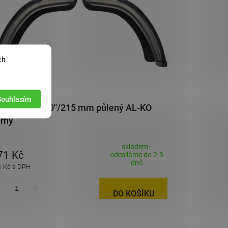
ch
Souhlasím
atník plast 10''/215 mm půlený AL-KO
rný
skladem -
71 Kč
odesíláme do 2-3
dnů
1 Kč s DPH
DO KOŠÍKU