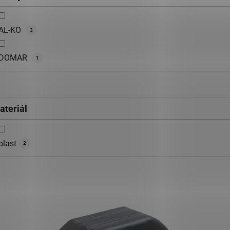
AL-KO
3
DOMAR
1
ateriál
plast
2