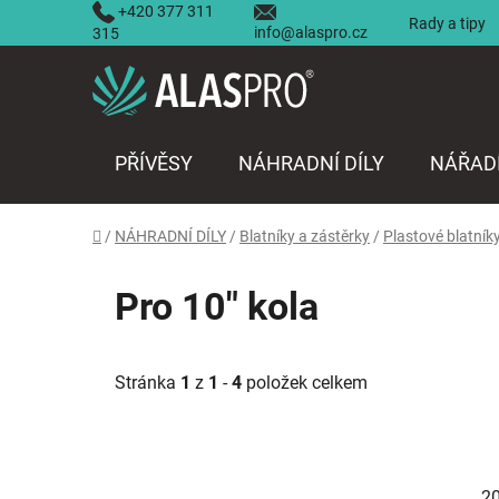
Přejít
+420 377 311
Rady a tipy
info@alaspro.cz
na
315
obsah
PŘÍVĚSY
NÁHRADNÍ DÍLY
NÁŘAD
Domů
/
NÁHRADNÍ DÍLY
/
Blatníky a zástěrky
/
Plastové blatník
Pro 10" kola
Stránka
1
z
1
-
4
položek celkem
2