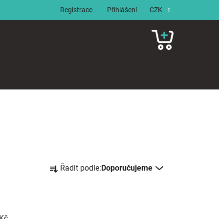
Registrace
Přihlášení
CZK
NÁKUPNÍ
KOŠÍK
Ř
Řadit podle:
Doporučujeme
a
z
e
n
Kč