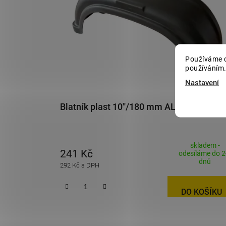
s
p
r
o
Používáme c
d
používáním.
u
Nastavení
k
t
Blatník plast 10''/180 mm AL-KO černý
ů
skladem -
241 Kč
odesíláme do 2
dnů
292 Kč s DPH
DO KOŠÍKU