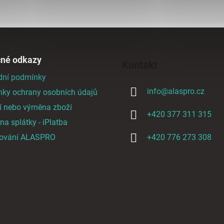
O
v
l
á
d
čné odkazy
Kontakt
a
ní podmínky
c
info
@
alaspro.cz
í
ky ochrany osobních údajů
p
í nebo výměna zboží
r
+420 377 311 315
a splátky - iPlatba
v
k
cování ALASPRO
+420 776 273 308
y
v
ý
p
i
s
u