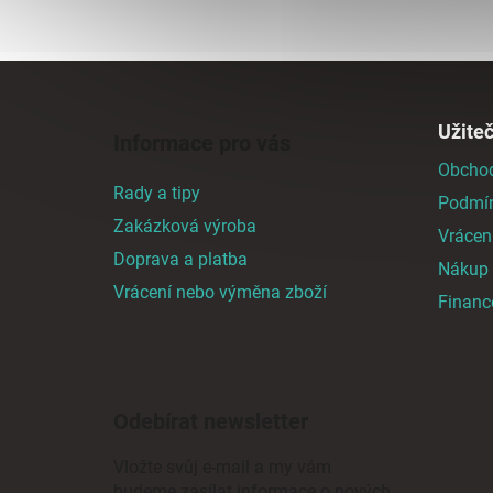
Z
á
Užite
Informace pro vás
p
Obchod
a
Rady a tipy
Podmín
t
Zakázková výroba
í
Vrácen
Doprava a platba
Nákup n
Vrácení nebo výměna zboží
Finan
Odebírat newsletter
Vložte svůj e-mail a my vám
budeme zasílat informace o nových