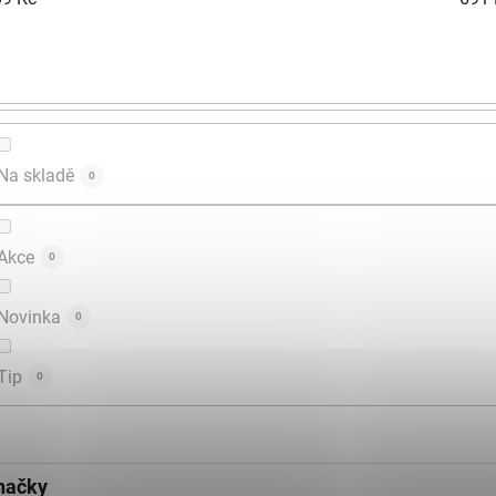
Na skladě
0
Akce
0
Novinka
0
Tip
0
načky