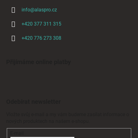
info
@
alaspro.cz
+420 377 311 315
+420 776 273 308
Přijímáme online platby
Odebírat newsletter
Vložte svůj e-mail a my vám budeme zasílat informace o
nových produktech na našem e-shopu.
E-mail