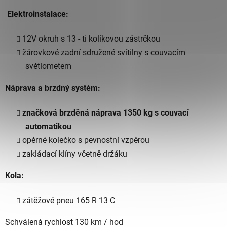
Elektroinstalace:
12V okruh s 13 - ti kolíkovou zástrčkou
žárovkové zadní sdružené svítilny s couvacím
světlometem
Náprava a brzdný systém:
značková brzděná náprava 1350 kg s couvací
automatikou
opěrné kolečko s pevnostní vzpěrou
zakládací klíny včetně držáku
Kola:
zátěžové pneu 165 R 13 C
Schválená rychlost 130 km / hod