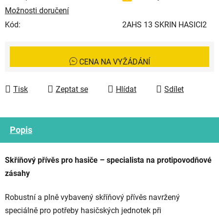
Možnosti doručení
Kód:
2AHS 13 SKRIN HASICI2
CENA NA VYŽÁDÁNÍ
Tisk
Zeptat se
Hlídat
Sdílet
Popis
Skříňový přívěs pro hasiče – specialista na protipovodňové
zásahy
Robustní a plně vybavený skříňový přívěs navržený
speciálně pro potřeby hasičských jednotek při