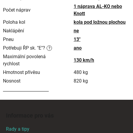
1 náprava AL-KO nebo
Počet náprav
Knott
Poloha kol
kola pod ložnou plochou
Naklápění
ne
Pneu
13"
Potřebuji ŘP sk. "E"?
ano
?
Maximální povolená
130 km/h
rychlost
Hmotnost přívěsu
480 kg
Nosnost
820 kg
______________________
Z
á
Informace pro vás
p
a
Rady a tipy