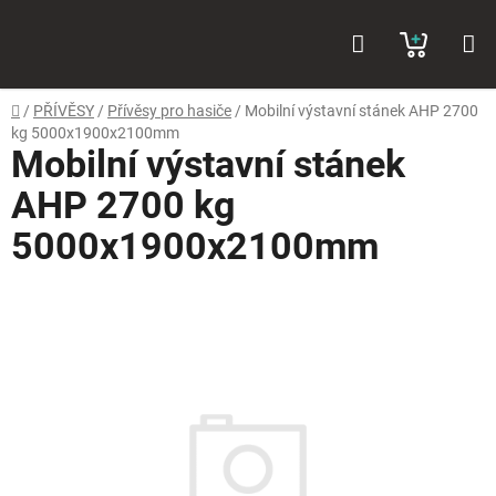
Přejít
Hledat
NÁKUP
na
obsah
KOŠÍK
Domů
/
PŘÍVĚSY
/
Přívěsy pro hasiče
/
Mobilní výstavní stánek AHP 2700
kg 5000x1900x2100mm
Mobilní výstavní stánek
AHP 2700 kg
5000x1900x2100mm