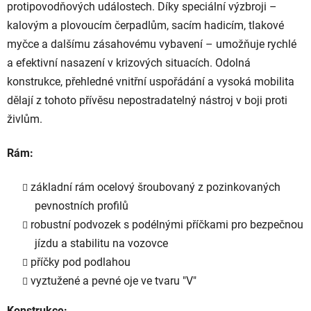
protipovodňových událostech. Díky speciální výzbroji –
kalovým a plovoucím čerpadlům, sacím hadicím, tlakové
myčce a dalšímu zásahovému vybavení – umožňuje rychlé
a efektivní nasazení v krizových situacích. Odolná
konstrukce, přehledné vnitřní uspořádání a vysoká mobilita
dělají z tohoto přívěsu nepostradatelný nástroj v boji proti
živlům.
Rám:
základní rám ocelový šroubovaný z pozinkovaných
pevnostních profilů
robustní podvozek s podélnými příčkami pro bezpečnou
jízdu a stabilitu na vozovce
příčky pod podlahou
vyztužené a pevné oje ve tvaru "V"
Konstrukce: