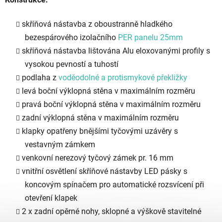
skříňová nástavba z oboustranně hladkého
bezespárového izolačního
PER panelu 25mm
skříňová nástavba lištována Alu eloxovanými profily s
vysokou pevností a tuhostí
podlaha z
voděodolné a protismykové překližky
levá boční výklopná stěna v maximálním rozměru
pravá boční výklopná stěna v maximálním rozměru
zadní výklopná stěna v maximálním rozměru
klapky opatřeny bnějšími tyčovými uzávěry s
vestavným zámkem
venkovní nerezový tyčový zámek pr. 16 mm
vnitřní osvětlení skříňové nástavby LED pásky s
koncovým spínačem pro automatické rozsvícení při
otevření klapek
2 x zadní opěrné nohy, sklopné a výškově stavitelné