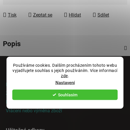
Měrná cena:
Tisk
Zeptat se
Hlídat
Sdílet
Popis
Z
Používáme cookies. Dalším procházením tohoto webu
á
Informace pro vás
vyjadřujete souhlas s jejich používáním. Více informací
p
zde
.
a
Nastavení
Rady a tipy
t
Zakázková výroba
Souhlasím
í
Doprava a platba
Vrácení nebo výměna zboží