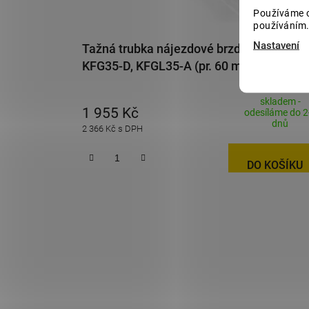
Používáme c
používáním.
Nastavení
Tažná trubka nájezdové brzdy KNOTT
KFG35-D, KFGL35-A (pr. 60 mm)
skladem -
1 955 Kč
odesíláme do 2
dnů
2 366 Kč s DPH
DO KOŠÍKU