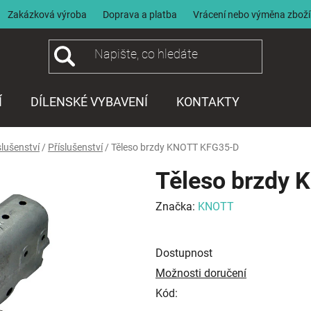
Zakázková výroba
Doprava a platba
Vrácení nebo výměna zboží
Í
DÍLENSKÉ VYBAVENÍ
KONTAKTY
slušenství
/
Příslušenství
/
Těleso brzdy KNOTT KFG35-D
Těleso brzdy
Značka:
KNOTT
Dostupnost
Možnosti doručení
Kód: