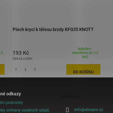
Plech krycí k tělesu brzdy KFG35 KNOTT
skladem -
193 Kč
-3
odesíláme do 2-3
dnů
234 Kč s DPH
DO KOŠÍKU
čné odkazy
Kontakt
ní podmínky
info
@
alaspro.cz
ky ochrany osobních údajů