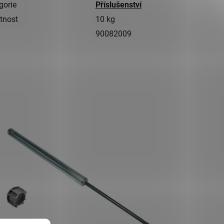
gorie
Příslušenství
tnost
10 kg
90082009