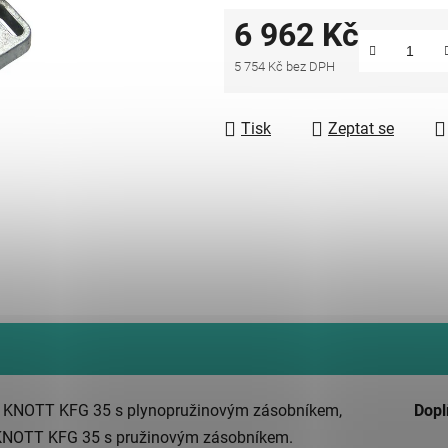
6 962 Kč
5 754 Kč bez DPH
Měrná cena:
Tisk
Zeptat se
zdy KNOTT KFG 35 s plynopružinovým zásobníkem,
Dopl
zdy KNOTT KFG 35 s pružinovým zásobníkem.