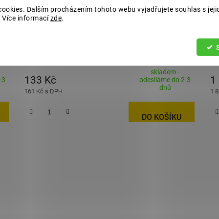
ookies. Dalším procházením tohoto webu vyjadřujete souhlas s jeji
 Více informací
zde
.
Šroub M12x20 s mazničkou KNOTT
Tl
K
skladem -
133 Kč
1
-3
odesíláme do 2-3
dnů
161 Kč s DPH
1 
DO KOŠÍKU