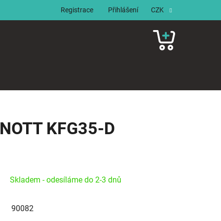
Registrace
Přihlášení
CZK
NÁKUPNÍ
KOŠÍK
 KNOTT KFG35-D
Skladem - odesíláme do 2-3 dnů
90082