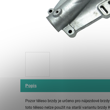
Popis
Pozor těleso brzdy je určeno pro nájezdové br
toto těleso nelze použít na starší variantu br