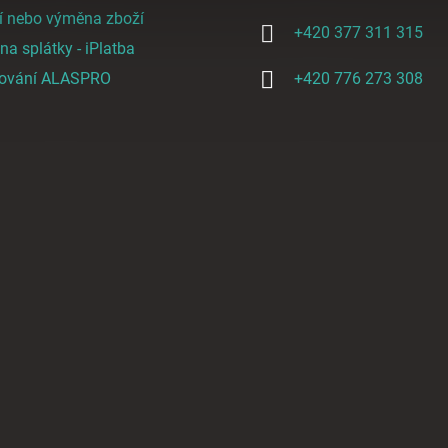
í nebo výměna zboží
+420 377 311 315
a splátky - iPlatba
cování ALASPRO
+420 776 273 308