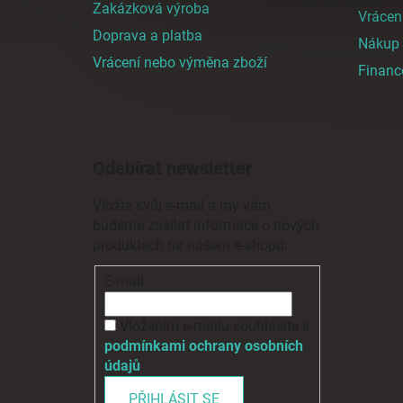
Zakázková výroba
í
Vrácen
Doprava a platba
Nákup n
Vrácení nebo výměna zboží
Finan
Odebírat newsletter
Vložte svůj e-mail a my vám
budeme zasílat informace o nových
produktech na našem e-shopu.
E-mail
Vložením e-mailu souhlasíte s
podmínkami ochrany osobních
údajů
PŘIHLÁSIT SE