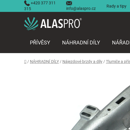
Přejít
+420 377 311
Rady a tipy
info@alaspro.cz
na
315
obsah
PŘÍVĚSY
NÁHRADNÍ DÍLY
NÁŘAD
Domů
/
NÁHRADNÍ DÍLY
/
Nájezdové brzdy a díly
/
Tlumiče a pří