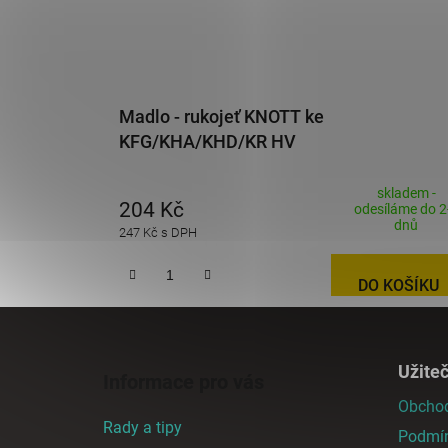
Madlo - rukojeť KNOTT ke
KFG/KHA/KHD/KR HV
skladem -
204 Kč
odesíláme do 2
dnů
247 Kč s DPH
DO KOŠÍKU
Z
á
Užite
Informace pro vás
p
Obchod
a
Rady a tipy
Podmín
t