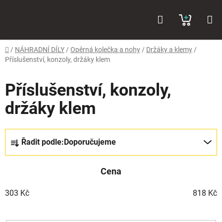
Přejít
Hledat
NÁKUP
na
obsah
KOŠÍK
Domů
/
NÁHRADNÍ DÍLY
/
Opěrná kolečka a nohy
/
Držáky a klemy
/
Příslušenství, konzoly, držáky klem
Příslušenství, konzoly,
držáky klem
Ř
Řadit podle:
Doporučujeme
a
z
Cena
e
n
303
Kč
818
Kč
í
p