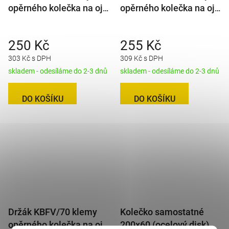
opěrného kolečka na oj
opěrného kolečka na oj
pr. 70 mm
60x60 mm
250 Kč
255 Kč
303 Kč s DPH
309 Kč s DPH
skladem - odesíláme do 2-3 dnů
skladem - odesíláme do 2-3 dnů
DO KOŠÍKU
DO KOŠÍKU
Držák KBFV/70 klemy
Kolečko samostatné
opěrného kolečka na oj
200x60 (ocelový disk)