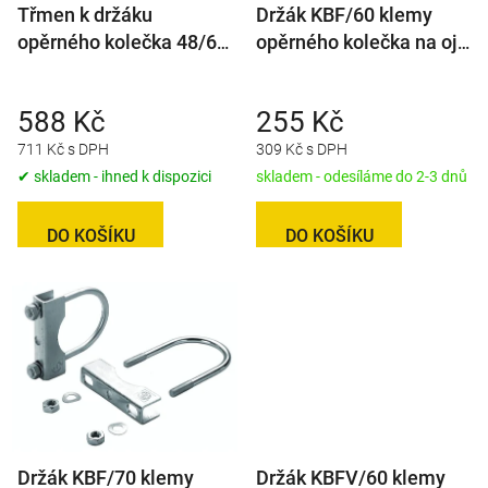
Třmen k držáku
Držák KBF/60 klemy
o
opěrného kolečka 48/60
opěrného kolečka na oj
d
mm k nájezdové brzdě
pr. 60 mm
u
AL-KO 3000V/3500V
k
588 Kč
255 Kč
Profi
t
711 Kč s DPH
309 Kč s DPH
ů
✔ skladem - ihned k dispozici
skladem - odesíláme do 2-3 dnů
DO KOŠÍKU
DO KOŠÍKU
Držák KBF/70 klemy
Držák KBFV/60 klemy