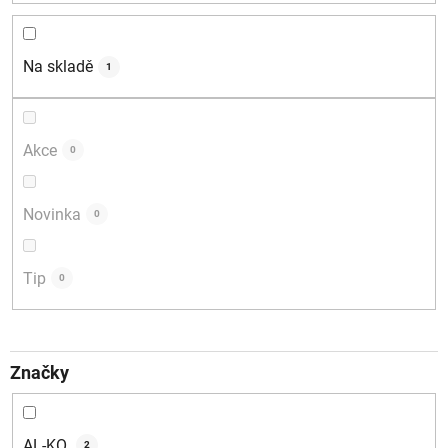
r
o
d
Na skladě
1
u
k
t
Akce
0
ů
Novinka
0
Tip
0
Značky
AL-KO
2