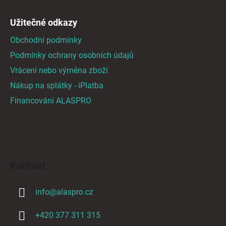
y
v
Užitečné odkazy
ý
Obchodní podmínky
p
i
Podmínky ochrany osobních údajů
s
Vrácení nebo výměna zboží
u
Nákup na splátky - iPlatba
Financování ALASPRO
Kontakt
info
@
alaspro.cz
+420 377 311 315