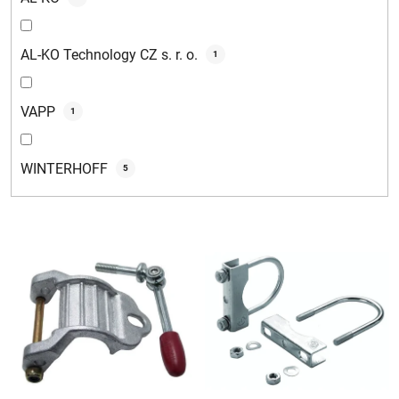
AL-KO Technology CZ s. r. o.
1
VAPP
1
WINTERHOFF
5
V
ý
p
i
s
p
r