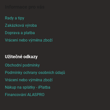
á
á
d
Informace pro vás
p
a
a
c
Rady a tipy
t
í
Zakázková výroba
p
í
Doprava a platba
r
v
Vrácení nebo výměna zboží
k
y
v
Užitečné odkazy
ý
Obchodní podmínky
p
i
Podmínky ochrany osobních údajů
s
Vrácení nebo výměna zboží
u
Nákup na splátky - iPlatba
Financování ALASPRO