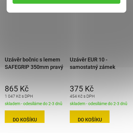
Uzávěr bočnic s lemem
Uzávěr EUR 10 -
SAFEGRIP 350mm pravý
samostatný zámek
865 Kč
375 Kč
1 047 Kč s DPH
454 Kč s DPH
skladem - odesíláme do 2-3 dnů
skladem - odesíláme do 2-3 dnů
DO KOŠÍKU
DO KOŠÍKU