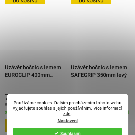
DO KOŠÍKU
DO KOŠÍKU
Uzávěr bočnic s lemem
Uzávěr bočnic s lemem
EUROCLIP 400mm
SAFEGRIP 350mm levý
pravý
732 Kč
865 Kč
Používáme cookies. Dalším procházením tohoto webu
886 Kč s DPH
1 047 Kč s DPH
vyjadřujete souhlas s jejich používáním. Více informací
skladem - odesíláme do 2-3 dnů
skladem - odesíláme do 2-3 dnů
zde
.
Nastavení
DO KOŠÍKU
DO KOŠÍKU
Souhlasím