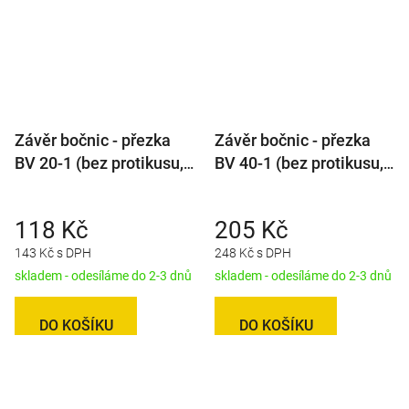
Závěr bočnic - přezka
Závěr bočnic - přezka
BV 20-1 (bez protikusu,
BV 40-1 (bez protikusu,
plochý třmen
stavitelný třmen)
obdélníkový)
118 Kč
205 Kč
143 Kč s DPH
248 Kč s DPH
skladem - odesíláme do 2-3 dnů
skladem - odesíláme do 2-3 dnů
DO KOŠÍKU
DO KOŠÍKU