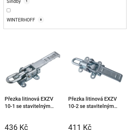
Sindby
1
WINTERHOFF
8
V
ý
p
i
s
p
r
Přezka litinová EXZV
Přezka litinová EXZV
o
10-1 se stavitelným
10-2 se stavitelným
d
třmenem (bez
třmenem (bez
u
protikusu)
protikusu)
k
436 Kč
411 Kč