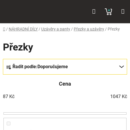
Přejít
Hledat
NÁKUP
na
obsah
KOŠÍK
Domů
/
NÁHRADNÍ DÍLY
/
Uzávěry a panty
/
Přezky a uzávěry
/
Přezky
Přezky
Ř
Řadit podle:
Doporučujeme
a
z
Cena
e
n
87
Kč
1047
Kč
í
p
r
o