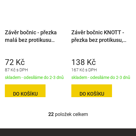
Závěr bočnic - přezka
Závěr bočnic KNOTT -
malá bez protikusu
přezka bez protikusu,
KNOTT, bez pojistky 106
plochý třmen šestihran
mm
72 Kč
138 Kč
87 Kč s DPH
167 Kč s DPH
skladem - odesíláme do 2-3 dnů
skladem - odesíláme do 2-3 dnů
DO KOŠÍKU
DO KOŠÍKU
22
položek celkem
O
v
l
Z