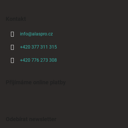
Kontakt
info
@
alaspro.cz
+420 377 311 315
+420 776 273 308
Přijímáme online platby
Odebírat newsletter