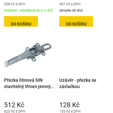
t
528 Kč s DPH
497 Kč s DPH
ů
skladem - odesíláme do 2-3 dnů
obvykle 30 dnů
DO KOŠÍKU
DO KOŠÍKU
Přezka litinová SIN
Uzávěr - přezka se
stavitelný třmen jemný
závlačkou
závit (bez protikusu)
512 Kč
128 Kč
620 Kč s DPH
155 Kč s DPH