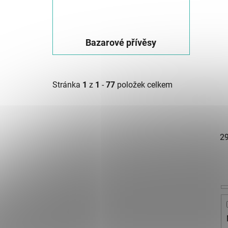
Bazarové přívěsy
Stránka
1
z
1
-
77
položek celkem
2