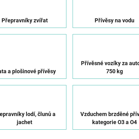
Přepravníky zvířat
Přívěsy na vodu
Přívěsné vozíky za aut
ata a plošinové přívěsy
750 kg
epravníky lodí, člunů a
Vzduchem brzděné pří
jachet
kategorie O3 a O4