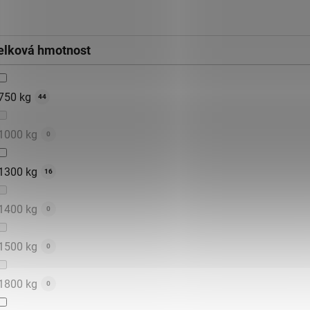
elková hmotnost
750 kg
44
1000 kg
0
1300 kg
16
1400 kg
0
1500 kg
0
1800 kg
0