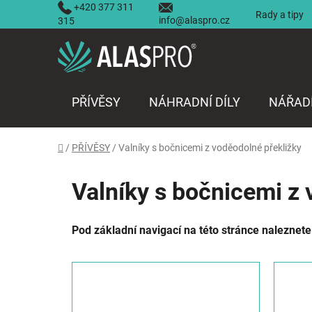
Přejít
+420 377 311
Rady a tipy
info@alaspro.cz
na
315
obsah
PŘÍVĚSY
NÁHRADNÍ DÍLY
NÁŘAD
Domů
/
PŘÍVĚSY
/
Valníky s bočnicemi z voděodolné překližky
Valníky s bočnicemi z 
Pod základní navigací na této stránce naleznete