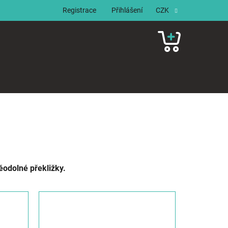
Registrace
Přihlášení
CZK
NÁKUPNÍ
KOŠÍK
ěodolné překližky.