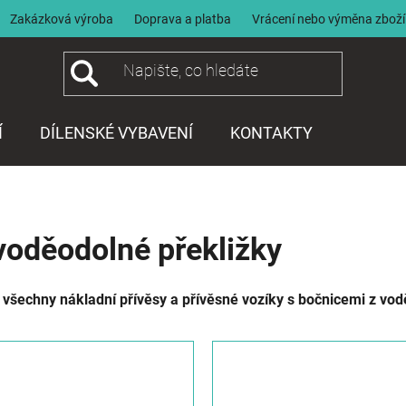
Zakázková výroba
Doprava a platba
Vrácení nebo výměna zboží
Í
DÍLENSKÉ VYBAVENÍ
KONTAKTY
voděodolné překližky
 všechny nákladní přívěsy a přívěsné vozíky s bočnicemi z vod