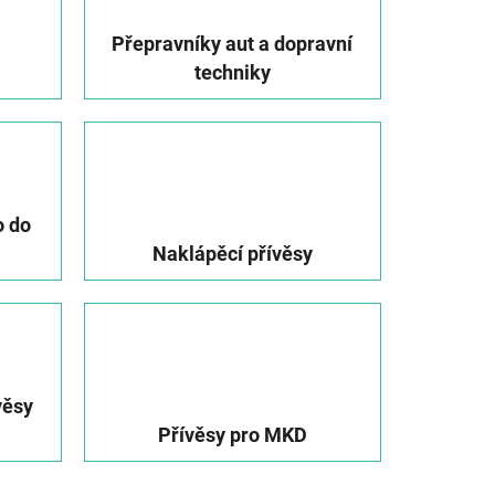
Přepravníky aut a dopravní
techniky
o do
Naklápěcí přívěsy
věsy
Přívěsy pro MKD