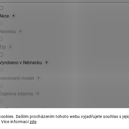
Akce
4
Novinka
0
Tip
0
Vyrobeno v Německu
8
Inovovaný model
0
Doprava zdarma
0
profi svařovaný rám
0
ookies. Dalším procházením tohoto webu vyjadřujete souhlas s jeji
 Více informací
zde
.
schránka pro nájezdy zdarma
0