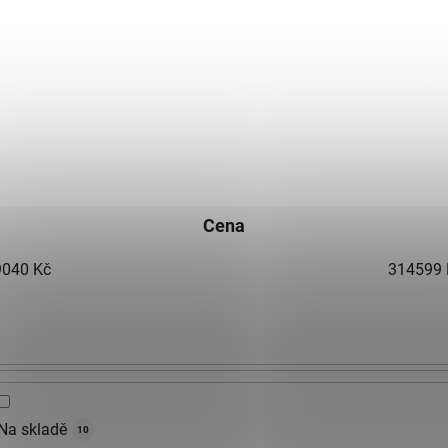
Cena
9040
Kč
314599
Na skladě
10