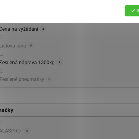
LED osvětlení
17
Cena na vyžádání
3
Listová pera
0
Zesílená náprava 1300kg
2
Zesílené pneumatiky
0
načky
ALASPRO
0