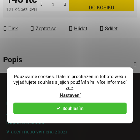
DO KOŠÍKU
121 Kč bez DPH
Měrná cena:
Tisk
Zeptat se
Hlídat
Sdílet
Popis
Z
Používáme cookies. Dalším procházením tohoto webu
vyjadřujete souhlas s jejich používáním. Více informací
á
zde
.
Informace pro vás
p
Nastavení
a
Rady a tipy
t
Souhlasím
Zakázková výroba
í
Doprava a platba
Vrácení nebo výměna zboží