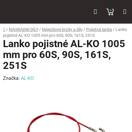
Přejít
Hledat
NÁKUP
na
obsah
KOŠÍK
Domů
/
NÁHRADNÍ DÍLY
/
Nájezdové brzdy a díly
/
Pojistná lanka
/
Lanko
pojistné AL-KO 1005 mm pro 60S, 90S, 161S, 251S
Lanko pojistné AL-KO 1005
mm pro 60S, 90S, 161S,
251S
Značka:
AL-KO