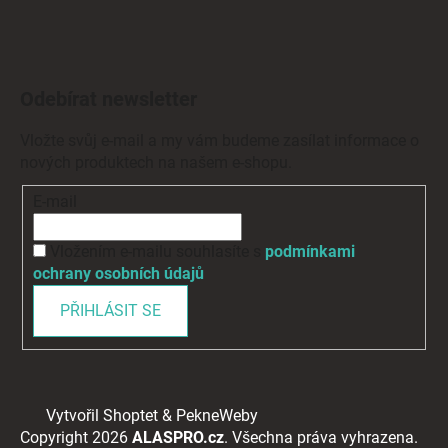
Odebírat newsletter
Vložte svůj e-mail a my vám budeme zasílat informace o
nových produktech na našem e-shopu.
E-mail
Vložením e-mailu souhlasíte s
podmínkami
ochrany osobních údajů
PŘIHLÁSIT SE
Vytvořil Shoptet
&
PekneWeby
Copyright 2026
ALASPRO.cz
. Všechna práva vyhrazena.