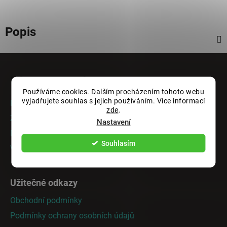
Popis
Z
á
Informace pro vás
p
Používáme cookies. Dalším procházením tohoto webu
a
vyjadřujete souhlas s jejich používáním. Více informací
Rady a tipy
t
zde
.
Zakázková výroba
Nastavení
í
Doprava a platba
Souhlasím
Vrácení nebo výměna zboží
Užitečné odkazy
Obchodní podmínky
Podmínky ochrany osobních údajů