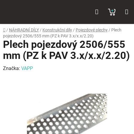
Přejít
Hledat
NÁKUP
na
obsah
KOŠÍK
Domů
/
NÁHRADNÍ DÍLY
/
Konstrukční díly
/
Pojezdové plechy
/
Plech
pojezdový 2506/555 mm (PZ k PAV 3.x/x.x/2.20)
Plech pojezdový 2506/555
mm (PZ k PAV 3.x/x.x/2.20)
Značka:
VAPP