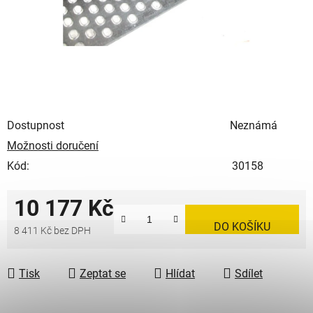
Dostupnost
Neznámá
Možnosti doručení
Kód:
30158
10 177 Kč
DO KOŠÍKU
8 411 Kč bez DPH
Měrná cena:
Tisk
Zeptat se
Hlídat
Sdílet