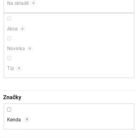
d
Na skladě
0
u
k
t
Akce
0
ů
Novinka
0
Tip
0
Značky
Kenda
1