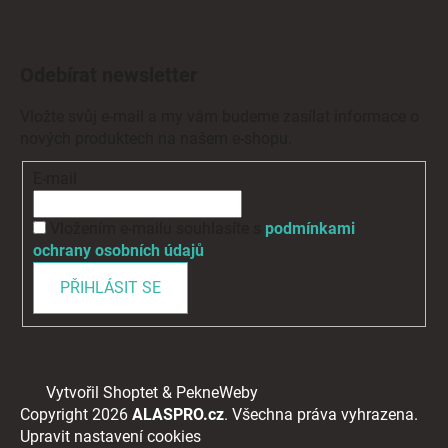
Odebírat newsletter
Vložte svůj e-mail a my vám budeme zasílat informace o
nových produktech na našem e-shopu.
E-mail
Vložením e-mailu souhlasíte s
podmínkami
ochrany osobních údajů
PŘIHLÁSIT SE
Vytvořil Shoptet
&
PekneWeby
Copyright 2026
ALASPRO.cz
. Všechna práva vyhrazena.
Upravit nastavení cookies