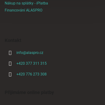
Nákup na splátky - iPlatba
Financování ALASPRO
Kontakt
info
@
alaspro.cz
+420 377 311 315
+420 776 273 308
Přijímáme online platby