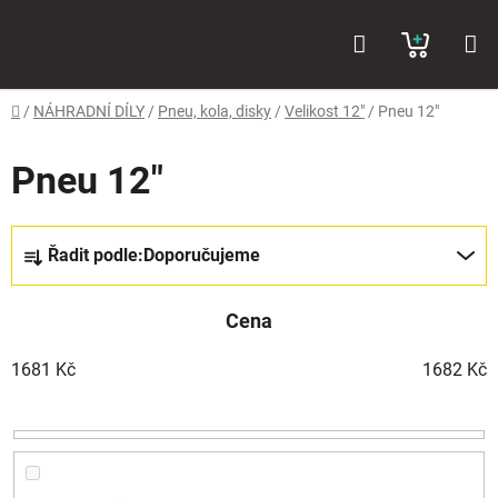
Přejít
Hledat
NÁKUP
na
obsah
KOŠÍK
Domů
/
NÁHRADNÍ DÍLY
/
Pneu, kola, disky
/
Velikost 12"
/
Pneu 12"
Pneu 12"
Ř
Řadit podle:
Doporučujeme
a
z
Cena
e
n
1681
Kč
1682
Kč
í
p
r
o