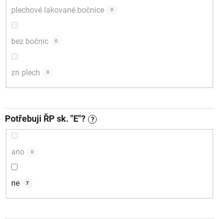
plechové lakované bočnice
0
bez bočnic
0
zn plech
0
Potřebuji ŘP sk. "E"?
?
ano
0
ne
7