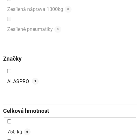
Zesílená náprava 1300kg
0
Zesílené pneumatiky
0
Značky
ALASPRO
1
Celková hmotnost
750 kg
6