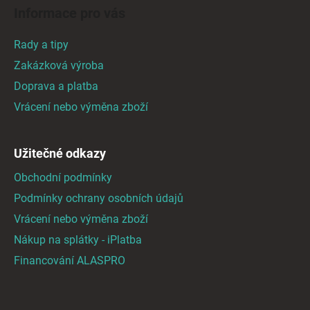
á
d
Informace pro vás
p
a
a
c
Rady a tipy
t
í
Zakázková výroba
p
í
Doprava a platba
r
v
Vrácení nebo výměna zboží
k
y
v
Užitečné odkazy
ý
Obchodní podmínky
p
i
Podmínky ochrany osobních údajů
s
Vrácení nebo výměna zboží
u
Nákup na splátky - iPlatba
Financování ALASPRO