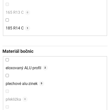
165 R13 C
0
185 R14 C
1
Materiál bočnic
eloxovaný ALU profil
2
plechové alu-zinek
5
překližka
0