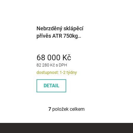
Nebrzděný sklápěcí
přívěs ATR 750kg
2500x1530mm s
nástavbou bočnic
68 000 Kč
82 280 Kč s DPH
dostupnost: 1-2 týdny
DETAIL
7
položek celkem
O
v
l
Z
á