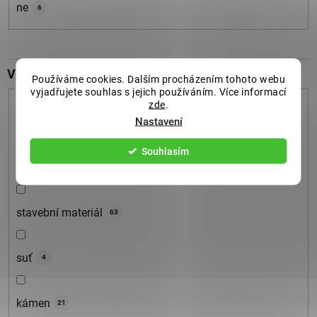
ne
6
Vhodné pro
Používáme cookies. Dalším procházením tohoto webu
vyjadřujete souhlas s jejich používáním. Více informací
zde
.
Nastavení
univerzální použití
131
Souhlasím
sypký materiál
1
stavební materiál
63
suť
4
kámen
21