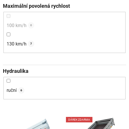
Maximální povolená rychlost
100 km/h
0
130 km/h
7
Hydraulika
ruční
6
V
DÁREK ZDARMA
ý