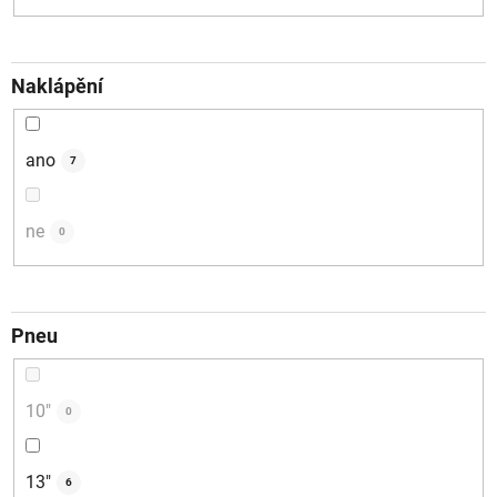
Naklápění
ano
7
ne
0
Pneu
10"
0
13"
6