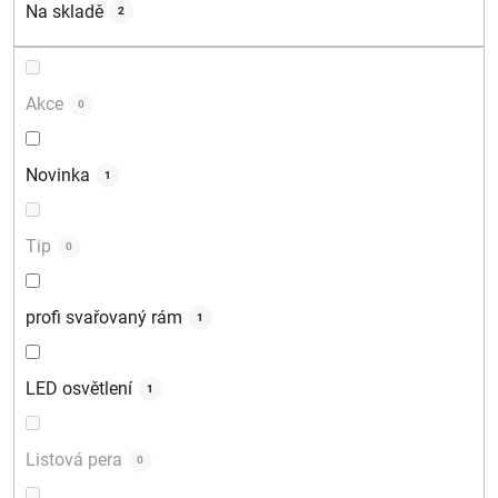
d
Na skladě
2
u
k
t
Akce
0
ů
Novinka
1
Tip
0
profi svařovaný rám
1
LED osvětlení
1
Listová pera
0