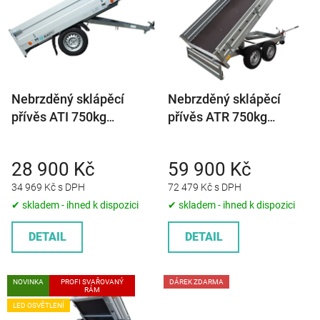
p
i
s
p
r
Nebrzděný sklápěcí
Nebrzděný sklápěcí
o
přívěs ATI 750kg
přívěs ATR 750kg
d
2060x1470mm
2500x1530mm
u
k
28 900 Kč
59 900 Kč
t
34 969 Kč s DPH
72 479 Kč s DPH
ů
✔ skladem - ihned k dispozici
✔ skladem - ihned k dispozici
DETAIL
DETAIL
NOVINKA
PROFI SVAŘOVANÝ
DÁREK ZDARMA
RÁM
LED OSVĚTLENÍ