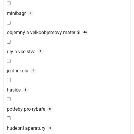
minibagr
2
objemný a velkoobjemový materiál
46
úly a včelstva
2
jízdní kola
1
hasiče
8
potřeby pro rybáře
6
hudební aparatury
6