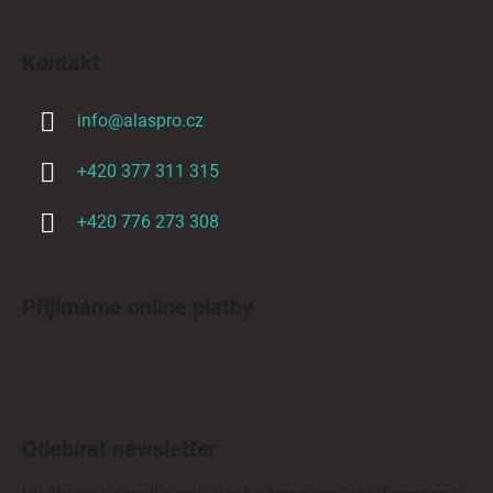
Kontakt
info
@
alaspro.cz
+420 377 311 315
+420 776 273 308
Přijímáme online platby
Odebírat newsletter