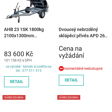
AHB 23 1SK 1800kg
Dvouosý nebrzděný
2100x1300mm
sklápěcí přívěs APD 26
jednostranný sklápěcí
750kg 2650x1360mm
Cena na
přívěsný vozík
83 600 Kč
vyžádání
101 156 Kč s DPH
ve výrobě - termín si ověřte na
momentálně nedostupné
tel.: 377 311 315
DETAIL
DETAIL
DÁREK ZDARMA
DÁREK ZDARMA