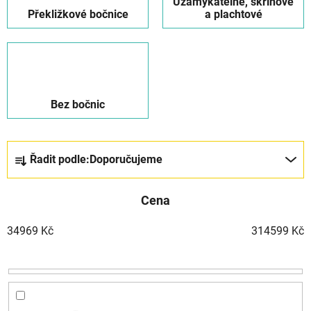
Uzamykatelné, skříňové
Překližkové bočnice
a plachtové
Bez bočnic
Ř
Řadit podle:
Doporučujeme
a
z
Cena
e
n
34969
Kč
314599
Kč
í
p
r
o