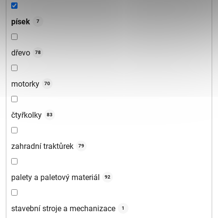
písek
7
dřevo
78
motorky
70
čtyřkolky
83
zahradní traktůrek
79
palety a paletový materiál
92
stavební stroje a mechanizace
1