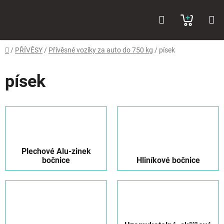
Přejít
Hledat
NÁKUP
na
obsah
KOŠÍK
Domů
/
PŘÍVĚSY
/
Přívěsné vozíky za auto do 750 kg
/
písek
písek
Plechové Alu-zinek
bočnice
Hliníkové bočnice