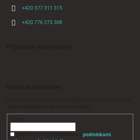
+420 377 311 315
+420 776 273 308
Přijímáme online platby
Odebírat newsletter
Vložte svůj e-mail a my vám budeme zasílat informace o
nových produktech na našem e-shopu.
E-mail
Vložením e-mailu souhlasíte s
podmínkami