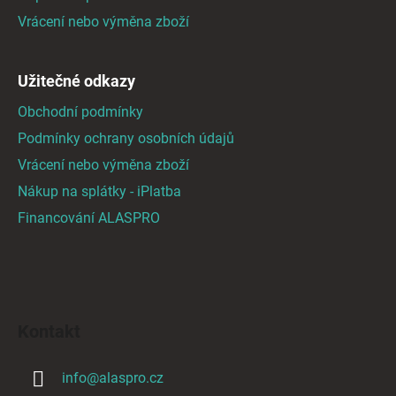
v
Vrácení nebo výměna zboží
k
y
v
Užitečné odkazy
ý
Obchodní podmínky
p
i
Podmínky ochrany osobních údajů
s
Vrácení nebo výměna zboží
u
Nákup na splátky - iPlatba
Financování ALASPRO
Kontakt
info
@
alaspro.cz