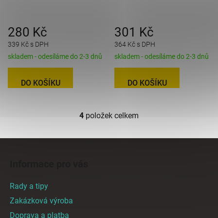
280 Kč
301 Kč
339 Kč s DPH
364 Kč s DPH
skladem - odesíláme do 2-3 dnů
skladem - odesíláme do 2-3 dnů
DO KOŠÍKU
DO KOŠÍKU
4
položek celkem
O
v
l
Z
á
á
d
Informace pro vás
p
a
a
c
Rady a tipy
t
í
Zakázková výroba
p
í
Doprava a platba
r