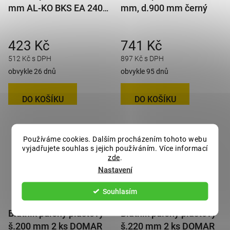
mm AL-KO BKS EA 240
mm, d.900 mm černý
d
černý
u
k
423 Kč
741 Kč
t
512 Kč s DPH
897 Kč s DPH
ů
obvykle 26 dnů
obvykle 95 dnů
DO KOŠÍKU
DO KOŠÍKU
Používáme cookies. Dalším procházením tohoto webu
vyjadřujete souhlas s jejich používáním. Více informací
zde
.
Nastavení
Souhlasím
Blatník půlený plastový
Blatník půlený plastový
š.200 mm 2 ks DOMAR
š.220 mm 2 ks DOMAR