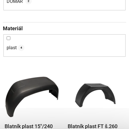
DOMAR
2
Materiál
plast
4
V
ý
p
i
s
p
r
Blatník plast 15"/240
Blatník plast FT š.260
o