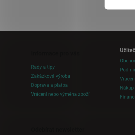
Z
á
Užite
Informace pro vás
p
Obchod
a
Rady a tipy
Podmín
t
Zakázková výroba
í
Vrácen
Doprava a platba
Nákup n
Vrácení nebo výměna zboží
Finan
Odebírat newsletter