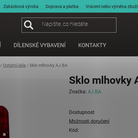
Zakázková výroba
Doprava a platba
Vrácení nebo výměna zboží
Í
DÍLENSKÉ VYBAVENÍ
KONTAKTY
/
Ostatní skla
/
Sklo mlhovky AJ.BA
Sklo mlhovky 
Značka:
AJ.BA
Dostupnost
Možnosti doručení
Kód: