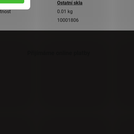
gorie
Ostatní skla
tnost
0.01 kg
10001806
Přijímáme online platby