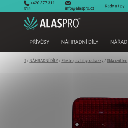
Přejít
+420 377 311
Rady a tipy
info@alaspro.cz
na
315
obsah
PŘÍVĚSY
NÁHRADNÍ DÍLY
NÁŘAD
Domů
/
NÁHRADNÍ DÍLY
/
Elektro, svítilny, odrazky
/
Skla svítilen