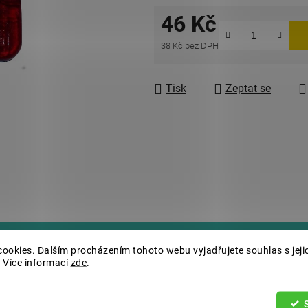
46 Kč
38 Kč bez DPH
Měrná cena:
Tisk
Zeptat se
ookies. Dalším procházením tohoto webu vyjadřujete souhlas s jeji
 Více informací
zde
.
Dopl