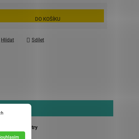
DO KOŠÍKU
Hlídat
Sdílet
ch
ňkové parametry
Souhlasím