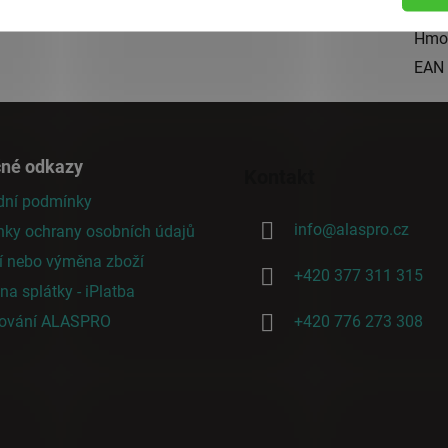
Kate
Hmo
EAN
čné odkazy
Kontakt
ní podmínky
info
@
alaspro.cz
ky ochrany osobních údajů
í nebo výměna zboží
+420 377 311 315
a splátky - iPlatba
cování ALASPRO
+420 776 273 308