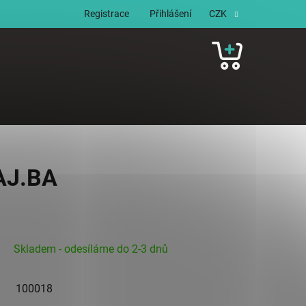
Registrace
Přihlášení
CZK
NÁKUPNÍ
KOŠÍK
AJ.BA
Skladem - odesíláme do 2-3 dnů
100018