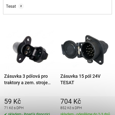
Tesat
2
V
ý
p
i
s
p
r
Zásuvka 3 pólová pro
Zásuvka 15 pól 24V
o
traktory a zem. stroje
TESAT
d
(25A)
u
k
59 Kč
704 Kč
t
71 Kč s DPH
852 Kč s DPH
ů
✔ skladem - ihned k dispozici
skladem - odesíláme do 2-3 dnů