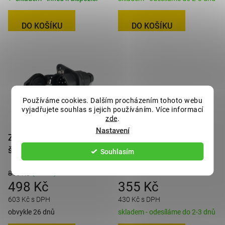
DO KOŠÍKU
DO KOŠÍKU
Používáme cookies. Dalším procházením tohoto webu
vyjadřujete souhlas s jejich používáním. Více informací
zde
.
Nastavení
Zásuvka 15 pól 24V,
Zásuvka EBS 7 pól (ISO
šroubovací kontakty
7638) TESAT
Souhlasím
(–38 %)
816 Kč
498 Kč
355 Kč
603 Kč s DPH
430 Kč s DPH
obvykle 26 dnů
skladem - odesíláme do 2-3 dnů