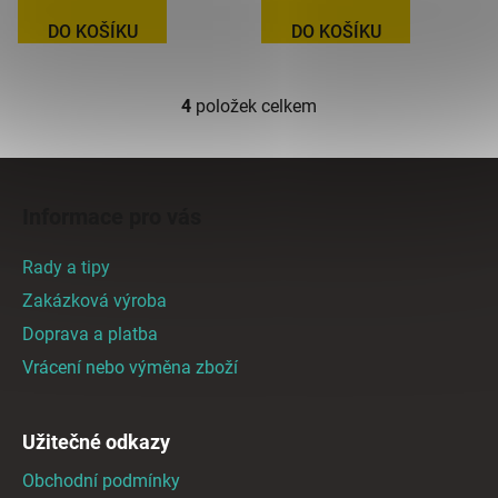
DO KOŠÍKU
DO KOŠÍKU
4
položek celkem
O
v
l
Z
á
á
d
Informace pro vás
p
a
a
c
Rady a tipy
t
í
Zakázková výroba
p
í
Doprava a platba
r
v
Vrácení nebo výměna zboží
k
y
v
Užitečné odkazy
ý
Obchodní podmínky
p