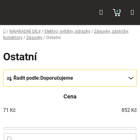
Přejít
Hledat
NÁKUP
na
obsah
KOŠÍK
Domů
/
NÁHRADNÍ DÍLY
/
Elektro, svítilny, odrazky
/
Zásuvky, zástrčky,
konektory
/
Zásuvky
/
Ostatní
Ostatní
Ř
Řadit podle:
Doporučujeme
a
z
Cena
e
n
71
Kč
852
Kč
í
p
r
o