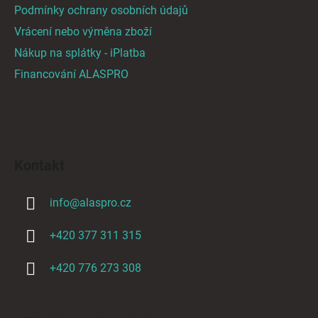
i
Podmínky ochrany osobních údajů
s
Vrácení nebo výměna zboží
u
Nákup na splátky - iPlatba
Financování ALASPRO
Kontakt
info
@
alaspro.cz
+420 377 311 315
+420 776 273 308