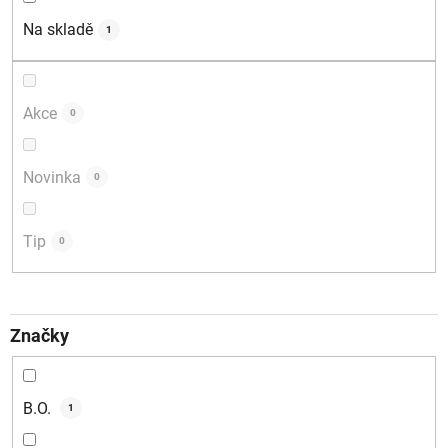
d
Na skladě
1
u
k
t
Akce
0
ů
Novinka
0
Tip
0
Značky
B.O.
1