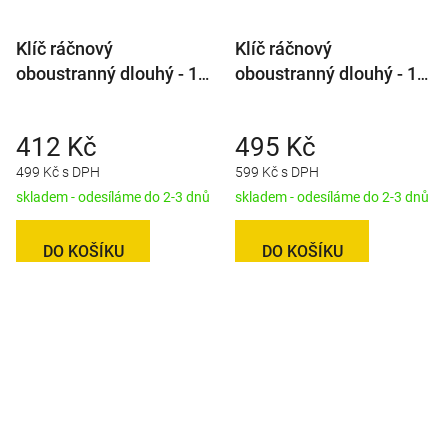
Klíč ráčnový
Klíč ráčnový
oboustranný dlouhý - 10
oboustranný dlouhý - 12
x 12 mm
x 14 mm
412 Kč
495 Kč
499 Kč s DPH
599 Kč s DPH
skladem - odesíláme do 2-3 dnů
skladem - odesíláme do 2-3 dnů
DO KOŠÍKU
DO KOŠÍKU