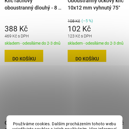
Klíč ráčnový
Oboustranný očkový klíč
oboustranný dlouhý - 8 x
10x12 mm vyhnutý 75°
10 mm
(–5 %)
108 Kč
388 Kč
102 Kč
469 Kč s DPH
123 Kč s DPH
skladem - odesíláme do 2-3 dnů
skladem - odesíláme do 2-3 dnů
DO KOŠÍKU
DO KOŠÍKU
Oboustranný očkový klíč
Oboustranný očkový klíč
Používáme cookies. Dalším procházením tohoto webu
vyjadřujete souhlas s jejich používáním. Více informací