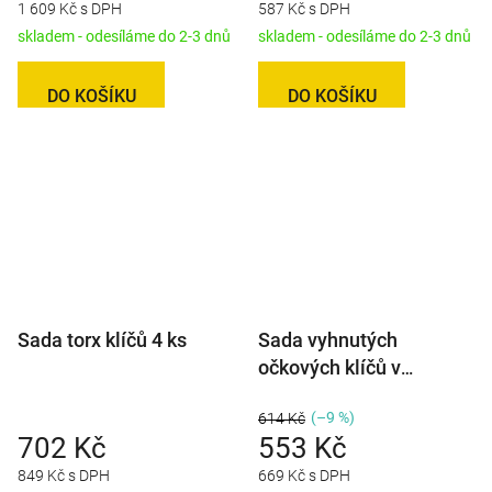
1 609 Kč s DPH
587 Kč s DPH
skladem - odesíláme do 2-3 dnů
skladem - odesíláme do 2-3 dnů
DO KOŠÍKU
DO KOŠÍKU
Sada torx klíčů 4 ks
Sada vyhnutých
očkových klíčů v
plastovém držáku 8 ks
(–9 %)
614 Kč
702 Kč
553 Kč
849 Kč s DPH
669 Kč s DPH