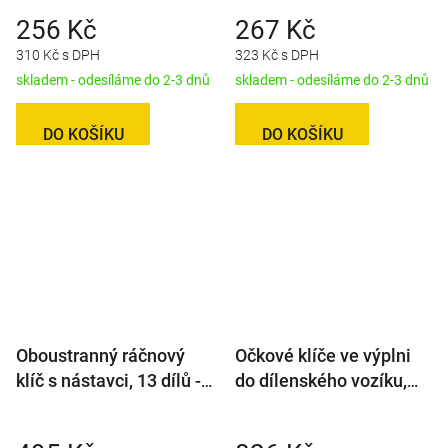
256 Kč
267 Kč
310 Kč s DPH
323 Kč s DPH
skladem - odesíláme do 2-3 dnů
skladem - odesíláme do 2-3 dnů
DO KOŠÍKU
DO KOŠÍKU
Oboustranný ráčnový
Očkové klíče ve výplni
klíč s nástavci, 13 dílů -
do dílenského vozíku,
H0002
Torx E6 - E24 -
LIACK274011