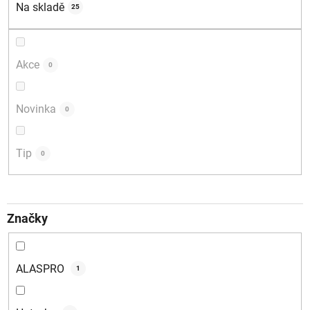
d
Na skladě
25
u
k
t
Akce
0
ů
Novinka
0
Tip
0
Značky
ALASPRO
1