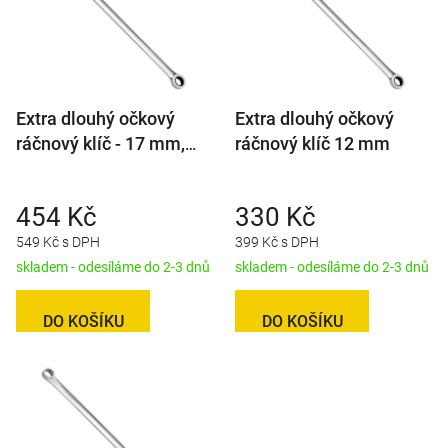
i
s
p
r
Extra dlouhý očkový
Extra dlouhý očkový
o
ráčnový klíč - 17 mm,
ráčnový klíč 12 mm
d
délka 408 mm
u
k
454 Kč
330 Kč
t
549 Kč s DPH
399 Kč s DPH
ů
skladem - odesíláme do 2-3 dnů
skladem - odesíláme do 2-3 dnů
DO KOŠÍKU
DO KOŠÍKU