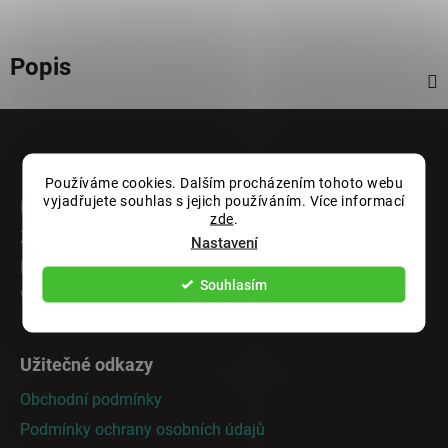
Popis
Z
á
Informace pro vás
p
Používáme cookies. Dalším procházením tohoto webu
a
vyjadřujete souhlas s jejich používáním. Více informací
Rady a tipy
zde
.
t
Zakázková výroba
Nastavení
í
Doprava a platba
Souhlasím
Vrácení nebo výměna zboží
Užitečné odkazy
Obchodní podmínky
Podmínky ochrany osobních údajů