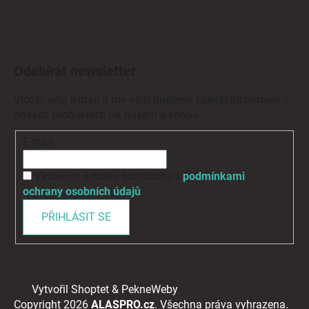
Odebírat newsletter
Vložte svůj e-mail a my vám budeme zasílat informace o
nových produktech na našem e-shopu.
E-mail
Vložením e-mailu souhlasíte s
podmínkami
ochrany osobních údajů
PŘIHLÁSIT SE
Vytvořil Shoptet
&
PekneWeby
Copyright 2026
ALASPRO.cz
. Všechna práva vyhrazena.