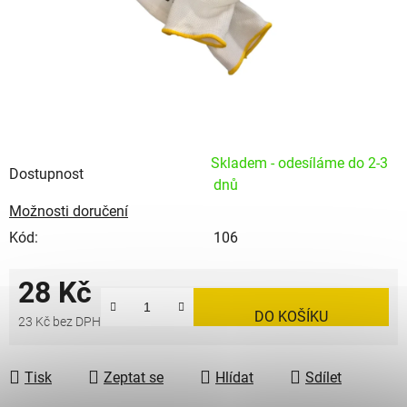
Skladem - odesíláme do 2-3
Dostupnost
dnů
Možnosti doručení
Kód:
106
28 Kč
DO KOŠÍKU
23 Kč bez DPH
Měrná cena:
Tisk
Zeptat se
Hlídat
Sdílet