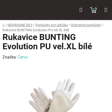
Přejít
Hledat
NÁKUP
na
obsah
KOŠÍK
Domů
/
NÁHRADNÍ DÍLY
/
Pomůcky pro údržbu
/
Ochranné pomůcky
/
Rukavice BUNTING Evolution PU vel.XL bílé
Rukavice BUNTING
Evolution PU vel.XL bílé
Značka:
Červa