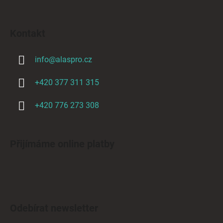
Kontakt
info
@
alaspro.cz
+420 377 311 315
+420 776 273 308
Přijímáme online platby
Odebírat newsletter