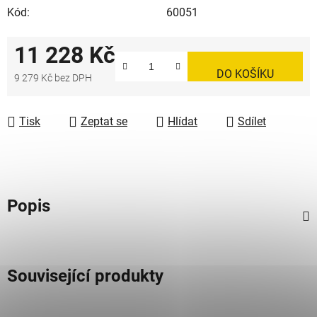
Kód:
60051
11 228 Kč
DO KOŠÍKU
9 279 Kč bez DPH
Měrná cena:
Tisk
Zeptat se
Hlídat
Sdílet
Popis
Související produkty