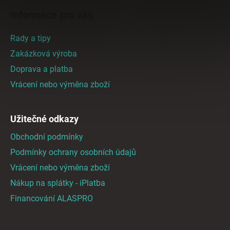
á
Informace pro vás
p
a
Rady a tipy
t
Zakázková výroba
í
Doprava a platba
Vrácení nebo výměna zboží
Užitečné odkazy
Obchodní podmínky
Podmínky ochrany osobních údajů
Vrácení nebo výměna zboží
Nákup na splátky - iPlatba
Financování ALASPRO