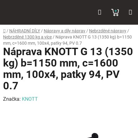
Přejít
Hledat
NÁKUP
na
obsah
KOŠÍK
Domů
/
NÁHRADNÍ DÍLY
/
Nápravy a díly náprav
/
Nebrzděné nápravy
/
Nebrzděné 1300 kg a více
/
Náprava KNOTT G 13 (1350 kg) b=1150
mm, c=1600 mm, 100x4, patky 94, PV 0.7
Náprava KNOTT G 13 (1350
kg) b=1150 mm, c=1600
mm, 100x4, patky 94, PV
0.7
Značka:
KNOTT