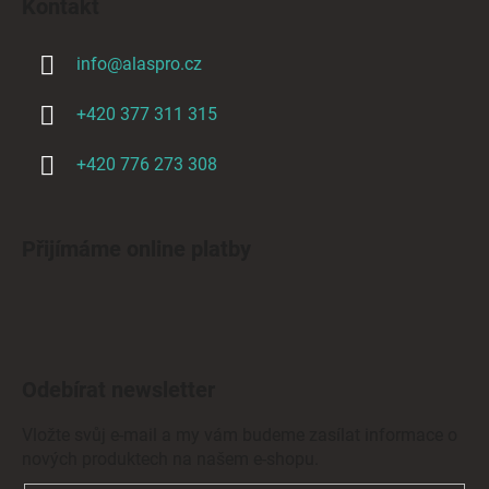
Kontakt
info
@
alaspro.cz
+420 377 311 315
+420 776 273 308
Přijímáme online platby
Odebírat newsletter
Vložte svůj e-mail a my vám budeme zasílat informace o
nových produktech na našem e-shopu.