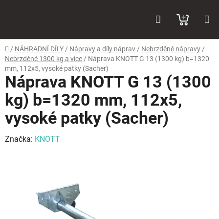
Přejít
Hledat
NÁKUP
na
obsah
KOŠÍK
Domů
/
NÁHRADNÍ DÍLY
/
Nápravy a díly náprav
/
Nebrzděné nápravy
/
Nebrzděné 1300 kg a více
/
Náprava KNOTT G 13 (1300 kg) b=1320
mm, 112x5, vysoké patky (Sacher)
Náprava KNOTT G 13 (1300
kg) b=1320 mm, 112x5,
vysoké patky (Sacher)
Značka:
KNOTT