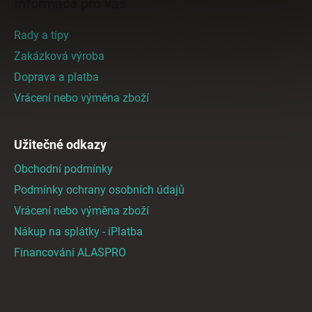
Informace pro vás
p
a
Rady a tipy
t
Zakázková výroba
í
Doprava a platba
Vrácení nebo výměna zboží
Užitečné odkazy
Obchodní podmínky
Podmínky ochrany osobních údajů
Vrácení nebo výměna zboží
Nákup na splátky - iPlatba
Financování ALASPRO