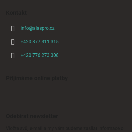
Kontakt
info
@
alaspro.cz
+420 377 311 315
+420 776 273 308
Přijímáme online platby
Odebírat newsletter
Vložte svůj e-mail a my vám budeme zasílat informace o