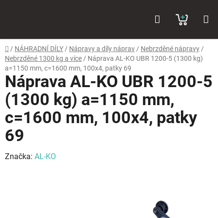
Přejít
Hledat
NÁKUP
na
obsah
KOŠÍK
Domů
/
NÁHRADNÍ DÍLY
/
Nápravy a díly náprav
/
Nebrzděné nápravy
/
Nebrzděné 1300 kg a více
/
Náprava AL-KO UBR 1200-5 (1300 kg)
a=1150 mm, c=1600 mm, 100x4, patky 69
Náprava AL-KO UBR 1200-5
(1300 kg) a=1150 mm,
c=1600 mm, 100x4, patky
69
Značka:
AL-KO