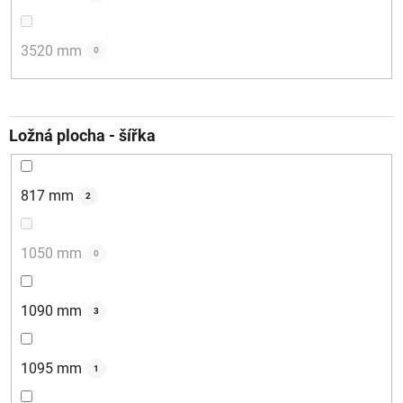
3520 mm
0
Ložná plocha - šířka
817 mm
2
1050 mm
0
1090 mm
3
1095 mm
1