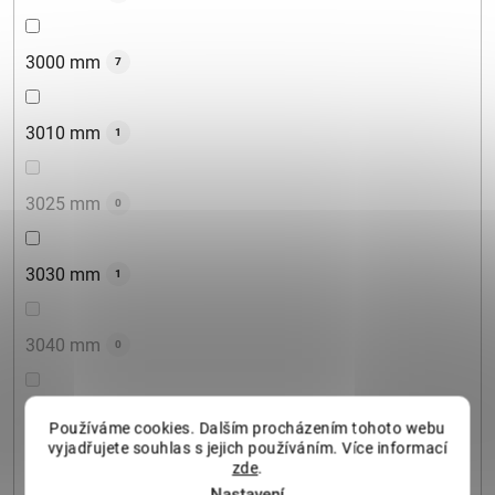
3000 mm
7
3010 mm
1
3025 mm
0
3030 mm
1
3040 mm
0
3050 mm
0
Používáme cookies. Dalším procházením tohoto webu
vyjadřujete souhlas s jejich používáním. Více informací
zde
.
3060 mm
1
Nastavení