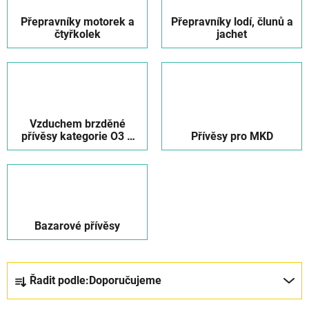
Přepravníky motorek a
Přepravníky lodí, člunů a
čtyřkolek
jachet
Vzduchem brzděné
přívěsy kategorie O3 a
Přívěsy pro MKD
O4
Bazarové přívěsy
Ř
Řadit podle:
Doporučujeme
a
z