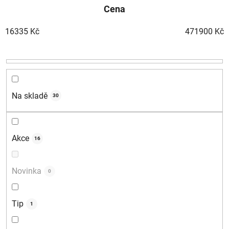
Cena
e
n
16335
Kč
471900
Kč
í
p
r
o
d
Na skladě
30
u
k
t
Akce
16
ů
Novinka
0
Tip
1