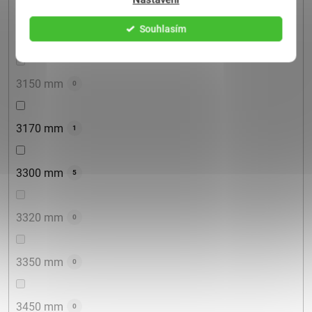
Souhlasím
3100 mm
2
3150 mm
0
3170 mm
1
3300 mm
5
3320 mm
0
3350 mm
0
3450 mm
0