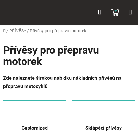
Přejít
Hledat
NÁKUP
na
obsah
KOŠÍK
Domů
/
PŘÍVĚSY
/
Přívěsy pro přepravu motorek
Přívěsy pro přepravu
motorek
Zde naleznete širokou nabídku nákladních přívěsů na
přepravu motocyklů
Customized
Sklápěcí přívěsy