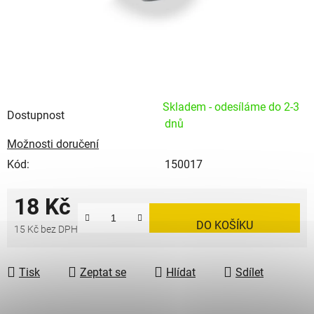
Skladem - odesíláme do 2-3
Dostupnost
dnů
Možnosti doručení
Kód:
150017
18 Kč
DO KOŠÍKU
15 Kč bez DPH
Měrná cena:
Tisk
Zeptat se
Hlídat
Sdílet