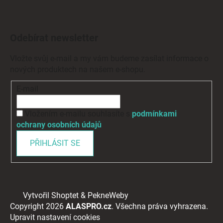
Odebírat newsletter
Vložte svůj e-mail a my vám budeme zasílat informace o
nových produktech na našem e-shopu.
E-mail
Vložením e-mailu souhlasíte s
podmínkami
ochrany osobních údajů
PŘIHLÁSIT SE
Vytvořil Shoptet
&
PekneWeby
Copyright 2026
ALASPRO.cz
. Všechna práva vyhrazena.
Upravit nastavení cookies