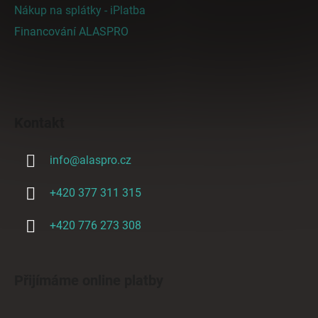
Nákup na splátky - iPlatba
Financování ALASPRO
Kontakt
info
@
alaspro.cz
+420 377 311 315
+420 776 273 308
Přijímáme online platby