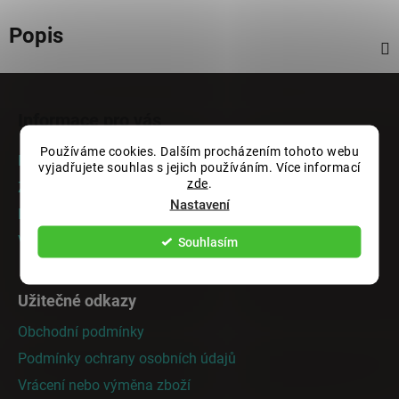
Popis
Z
á
Informace pro vás
p
a
Používáme cookies. Dalším procházením tohoto webu
Rady a tipy
vyjadřujete souhlas s jejich používáním. Více informací
t
zde
.
Zakázková výroba
í
Nastavení
Doprava a platba
Vrácení nebo výměna zboží
Souhlasím
Užitečné odkazy
Obchodní podmínky
Podmínky ochrany osobních údajů
Vrácení nebo výměna zboží