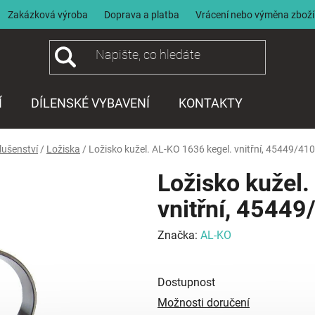
Zakázková výroba
Doprava a platba
Vrácení nebo výměna zboží
Í
DÍLENSKÉ VYBAVENÍ
KONTAKTY
lušenství
/
Ložiska
/
Ložisko kužel. AL-KO 1636 kegel. vnitřní, 45449/41
Ložisko kužel.
vnitřní, 4544
Značka:
AL-KO
Dostupnost
Možnosti doručení