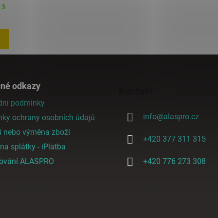
-3
čné odkazy
Kontakt
ní podmínky
info
@
alaspro.cz
ky ochrany osobních údajů
í nebo výměna zboží
+420 377 311 315
a splátky - iPlatba
cování ALASPRO
+420 776 273 308