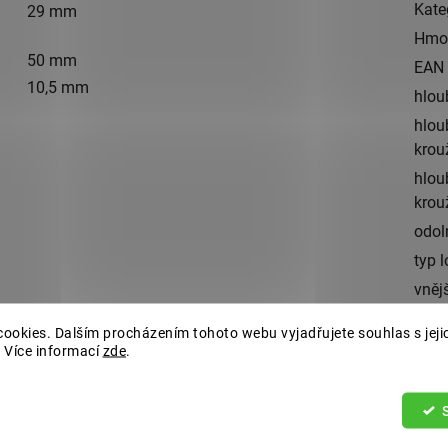
Kate
29 mm
Hmo
50 mm
EAN
10,5 mm
hlou
hlou
krou
hlou
krou
odol
typ 
vněj
(mm
ookies. Dalším procházením tohoto webu vyjadřujete souhlas s jeji
vnit
 Více informací
zde
.
(mm