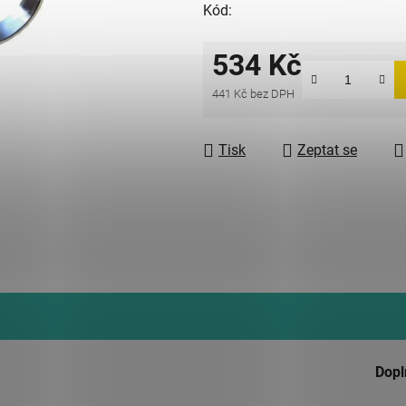
Kód:
534 Kč
441 Kč bez DPH
Měrná cena:
Tisk
Zeptat se
Dopl