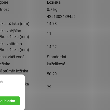
gorie
Ložiska
tnost
0.7 kg
4251302439456
bka ložiska (mm)
14.73
bka vnějšího
11
žku ložiska (mm)
bka vnitřního
14.22
žku ložiska (mm)
nost vůči vodě
Standardní
ložiska
kuželíkové
ší průměr ložiska
50.29
)
ch
řní průměr ložiska
29
)
Souhlasím