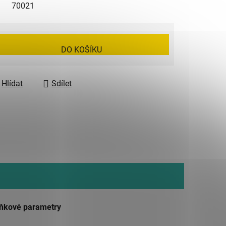
70021
DO KOŠÍKU
Hlídat
Sdílet
ňkové parametry