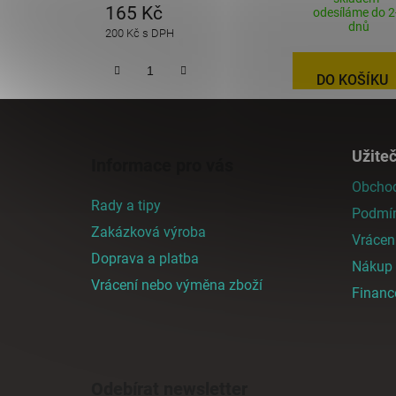
165 Kč
odesíláme do 2
dnů
200 Kč s DPH
DO KOŠÍKU
Z
á
Užite
Informace pro vás
p
Obchod
a
Rady a tipy
Podmín
t
Zakázková výroba
í
Vrácen
Doprava a platba
Nákup n
Vrácení nebo výměna zboží
Finan
Odebírat newsletter