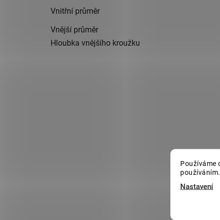
Vnitřní průměr
Vnější průměr
Hloubka vnějšího kroužku
Používáme c
používáním.
Nastavení