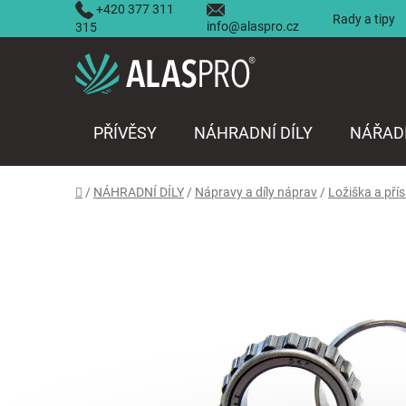
Přejít
+420 377 311
Rady a tipy
info@alaspro.cz
na
315
obsah
PŘÍVĚSY
NÁHRADNÍ DÍLY
NÁŘAD
Domů
/
NÁHRADNÍ DÍLY
/
Nápravy a díly náprav
/
Ložiška a přís