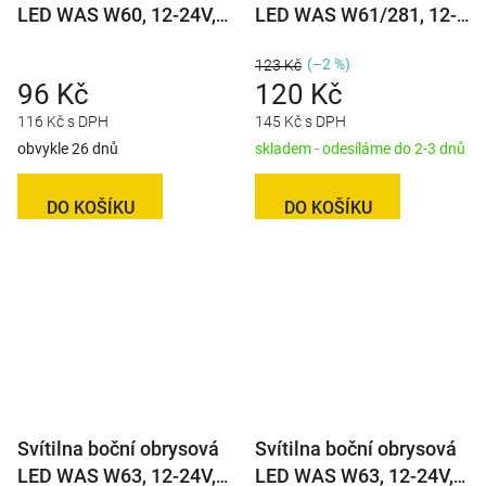
LED WAS W60, 12-24V,
LED WAS W61/281, 12-
obdélníková malá
24V, 3 diody
(–2 %)
123 Kč
96 Kč
120 Kč
116 Kč s DPH
145 Kč s DPH
obvykle 26 dnů
skladem - odesíláme do 2-3 dnů
DO KOŠÍKU
DO KOŠÍKU
Svítilna boční obrysová
Svítilna boční obrysová
LED WAS W63, 12-24V,
LED WAS W63, 12-24V,