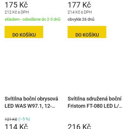
175 Kč
177 Kč
212 Kč s DPH
214 Kč s DPH
skladem - odesíláme do 2-3 dnů
obvykle 26 dnů
DO KOŠÍKU
DO KOŠÍKU
Svítilna boční obrysová
Svítilna sdružená boční
LED WAS W97.1, 12-
Fristom FT-080 LED L/P-
24V, plochá
BL/OB na držáku
(–5 %)
121 Kč
114 Kč
216 Kč