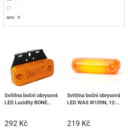
ano
8
V
ý
p
i
s
p
r
Svítilna boční obrysová
Svítilna boční obrysová
o
LED Lucidity BONE
LED WAS W109N, 12-
d
26279, 12-24V, s
24V, neon efekt
u
odrazkou, QS150, na
k
292 Kč
219 Kč
držáku
t