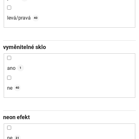
levá/pravá
40
vyměnitelné sklo
ano
1
ne
40
neon efekt
ne
31