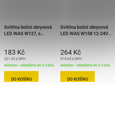
Svítilna boční obrysová
Svítilna boční obrysová
LED WAS W127, s
LED WAS W158 12-24V,
odrazkou, QS150, 12-
s blinkrem, na držáku
24V
183 Kč
264 Kč
221 Kč s DPH
319 Kč s DPH
skladem - odesíláme do 2-3 dnů
skladem - odesíláme do 2-3 dnů
DO KOŠÍKU
DO KOŠÍKU