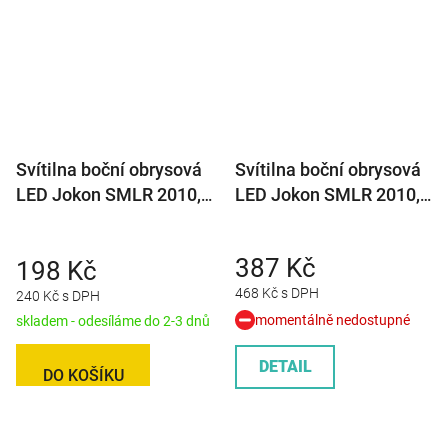
Svítilna boční obrysová
Svítilna boční obrysová
LED Jokon SMLR 2010,
LED Jokon SMLR 2010,
12V, s odrazkou (bílé
12V, s odrazkou
tělo)
(oranžové tělo)
387 Kč
198 Kč
468 Kč s DPH
240 Kč s DPH
momentálně nedostupné
skladem - odesíláme do 2-3 dnů
DETAIL
DO KOŠÍKU