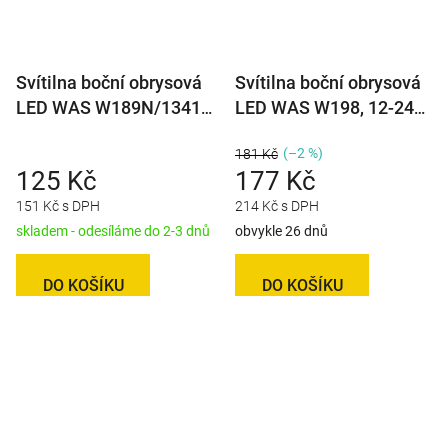
Svítilna boční obrysová
Svítilna boční obrysová
LED WAS W189N/1341,
LED WAS W198, 12-24V,
12-24V, plochá, neon ef.
eliptická, neon efekt
(–2 %)
181 Kč
125 Kč
177 Kč
151 Kč s DPH
214 Kč s DPH
skladem - odesíláme do 2-3 dnů
obvykle 26 dnů
DO KOŠÍKU
DO KOŠÍKU