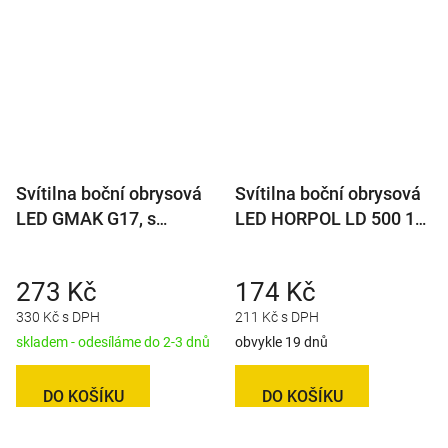
Svítilna boční obrysová
Svítilna boční obrysová
LED GMAK G17, s
LED HORPOL LD 500 12-
odrazkou, na držáku,
24V, s odrazkou na
QS150
držáku
273 Kč
174 Kč
330 Kč s DPH
211 Kč s DPH
skladem - odesíláme do 2-3 dnů
obvykle 19 dnů
DO KOŠÍKU
DO KOŠÍKU