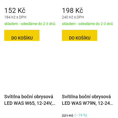
152 Kč
198 Kč
184 Kč s DPH
240 Kč s DPH
skladem - odesíláme do 2-3 dnů
skladem - odesíláme do 2-3 dnů
DO KOŠÍKU
DO KOŠÍKU
Svítilna boční obrysová
Svítilna boční obrysová
LED WAS W65, 12-24V,
LED WAS W79N, 12-24V,
eliptická asymetrická
neon efekt, kulatá
(–19 %)
221 Kč