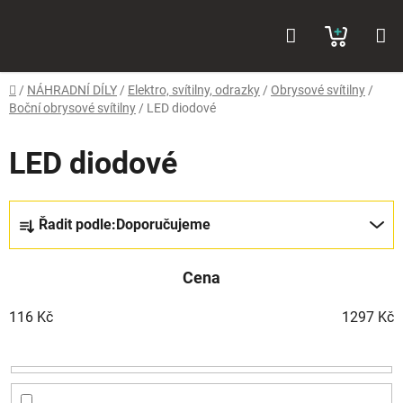
Přejít
Hledat
NÁKUP
na
obsah
KOŠÍK
Domů
/
NÁHRADNÍ DÍLY
/
Elektro, svítilny, odrazky
/
Obrysové svítilny
/
Boční obrysové svítilny
/
LED diodové
LED diodové
Ř
Řadit podle:
Doporučujeme
a
z
Cena
e
n
116
Kč
1297
Kč
í
p
r
o