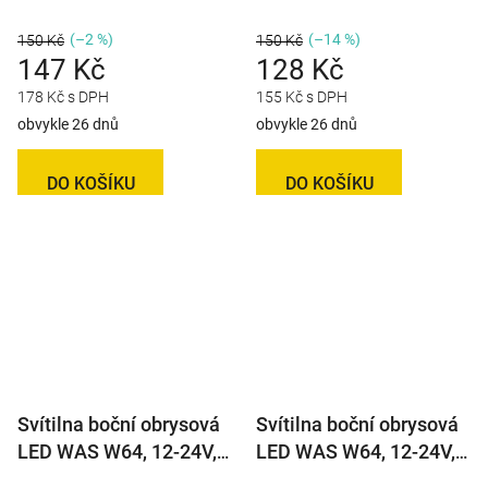
čtvercová
čtvercová na držáku
(–2 %)
(–14 %)
150 Kč
150 Kč
147 Kč
128 Kč
178 Kč s DPH
155 Kč s DPH
obvykle 26 dnů
obvykle 26 dnů
DO KOŠÍKU
DO KOŠÍKU
Svítilna boční obrysová
Svítilna boční obrysová
LED WAS W64, 12-24V,
LED WAS W64, 12-24V, s
eliptická
odrazkou, QS150