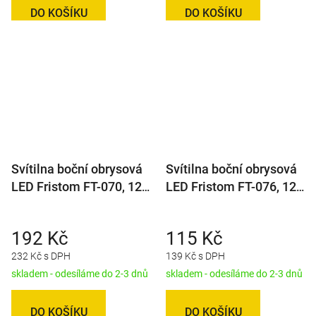
DO KOŠÍKU
DO KOŠÍKU
Svítilna boční obrysová
Svítilna boční obrysová
LED Fristom FT-070, 12-
LED Fristom FT-076, 12-
36V, QS150
36V, kabel QS75
192 Kč
115 Kč
232 Kč s DPH
139 Kč s DPH
skladem - odesíláme do 2-3 dnů
skladem - odesíláme do 2-3 dnů
DO KOŠÍKU
DO KOŠÍKU