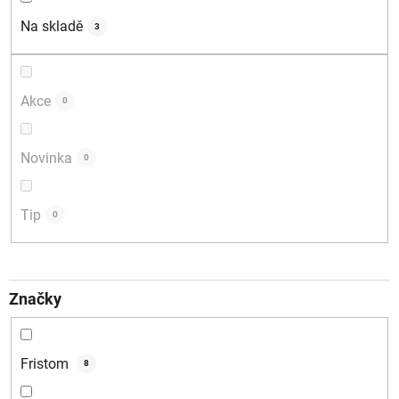
d
Na skladě
3
u
k
t
Akce
0
ů
Novinka
0
Tip
0
Značky
Fristom
8