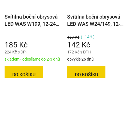
Svítilna boční obrysová
Svítilna boční obrysová
LED WAS W199, 12-24V,
LED WAS W24/149, 12-
neon efekt
24V, kulatá malá
(–14 %)
167 Kč
185 Kč
142 Kč
224 Kč s DPH
172 Kč s DPH
skladem - odesíláme do 2-3 dnů
obvykle 26 dnů
DO KOŠÍKU
DO KOŠÍKU