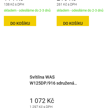
138 Kč s DPH
261 Kč s DPH
skladem - odesíláme do 2-3 dnů
skladem - odesíláme do 2-3 dnů
DO KOŠÍKU
DO KOŠÍKU
Svítilna WAS
W125DP/916 sdružená
LED 12-24V, P-
BL/BR/KO/CO/ML,
1 072 Kč
bajonet WAS7
1 297 Kč s DPH