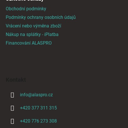
ý
Obchodní podmínky
p
i
Podmínky ochrany osobních údajů
s
Vrácení nebo výměna zboží
u
Nákup na splátky - iPlatba
Financování ALASPRO
Kontakt
info
@
alaspro.cz
+420 377 311 315
+420 776 273 308