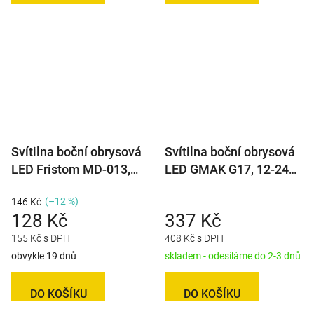
Svítilna boční obrysová
Svítilna boční obrysová
LED Fristom MD-013,
LED GMAK G17, 12-24V,
12-36V, s odrazkou
s odrazkou, QS150
(–12 %)
146 Kč
128 Kč
337 Kč
155 Kč s DPH
408 Kč s DPH
obvykle 19 dnů
skladem - odesíláme do 2-3 dnů
DO KOŠÍKU
DO KOŠÍKU