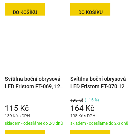
DO KOŠÍKU
DO KOŠÍKU
Svítilna boční obrysová
Svítilna boční obrysová
LED Fristom FT-069, 12-
LED Fristom FT-070 12-
24V
36V, na držáku
(–15 %)
195 Kč
115 Kč
164 Kč
139 Kč s DPH
198 Kč s DPH
skladem - odesíláme do 2-3 dnů
skladem - odesíláme do 2-3 dnů