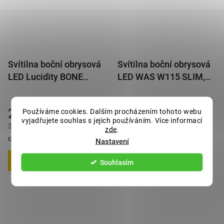
Svítilna boční obrysová
Svítilna boční obrysová
LED Lucidity BONE
LED WAS W115 SLIM,
26279, 12-24V, s
12-24V, s odrazkou
(–15 %)
282 Kč
odrazkou, QS150
268 Kč
239 Kč
Používáme cookies. Dalším procházením tohoto webu
vyjadřujete souhlas s jejich používáním. Více informací
324 Kč s DPH
289 Kč s DPH
zde
.
obvykle 12 dnů
obvykle 26 dnů
Nastavení
Souhlasím
DO KOŠÍKU
DO KOŠÍKU