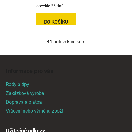
obvykle 26 dnů
DO KOŠÍKU
41
položek celkem
O
v
l
Z
á
á
d
Informace pro vás
p
a
a
c
Rady a tipy
t
í
Zakázková výroba
p
í
Doprava a platba
r
v
Vrácení nebo výměna zboží
k
y
v
Užitečné odkazy