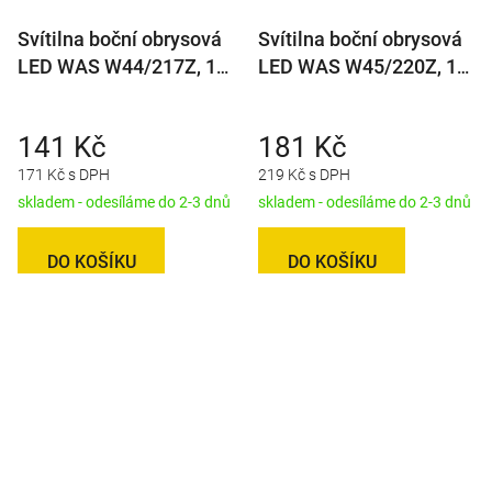
Svítilna boční obrysová
Svítilna boční obrysová
LED WAS W44/217Z, 12-
LED WAS W45/220Z, 12-
24V, s odrazkou, na
24V, s odrazkou, na
držáku
držáku
141 Kč
181 Kč
171 Kč s DPH
219 Kč s DPH
skladem - odesíláme do 2-3 dnů
skladem - odesíláme do 2-3 dnů
DO KOŠÍKU
DO KOŠÍKU