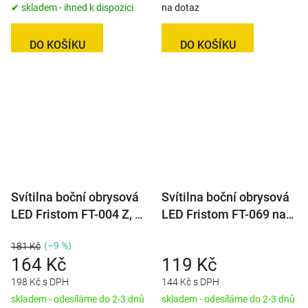
✔ skladem - ihned k dispozici
na dotaz
DO KOŠÍKU
DO KOŠÍKU
Svítilna boční obrysová
Svítilna boční obrysová
LED Fristom FT-004 Z, s
LED Fristom FT-069 na
odrazkou, QS150
držáku, 12-24V
(–9 %)
181 Kč
164 Kč
119 Kč
198 Kč s DPH
144 Kč s DPH
skladem - odesíláme do 2-3 dnů
skladem - odesíláme do 2-3 dnů