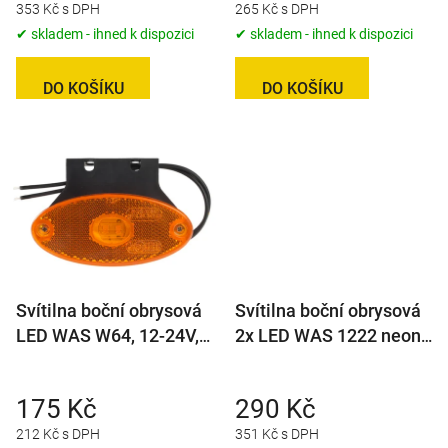
353 Kč s DPH
265 Kč s DPH
ů
✔ skladem - ihned k dispozici
✔ skladem - ihned k dispozici
DO KOŠÍKU
DO KOŠÍKU
Svítilna boční obrysová
Svítilna boční obrysová
LED WAS W64, 12-24V,
2x LED WAS 1222 neon
eliptická na držáku
vč. blinkru
175 Kč
290 Kč
212 Kč s DPH
351 Kč s DPH