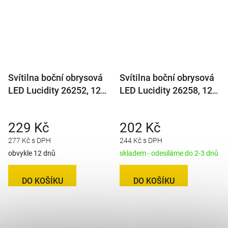
Svítilna boční obrysová
Svítilna boční obrysová
LED Lucidity 26252, 12-
LED Lucidity 26258, 12-
24V, s odrazkou, QS150
24V, s odrazkou, QS150
229 Kč
202 Kč
277 Kč s DPH
244 Kč s DPH
obvykle 12 dnů
skladem - odesíláme do 2-3 dnů
DO KOŠÍKU
DO KOŠÍKU