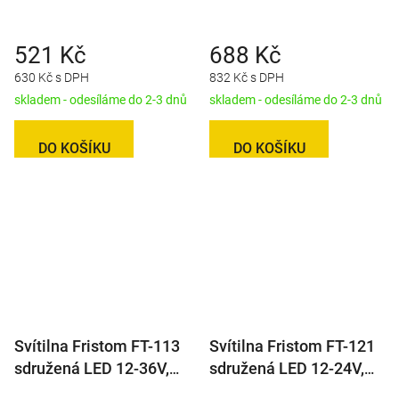
L/P-KO/CO-baj5
L/P-BL/BR/KO
521 Kč
688 Kč
630 Kč s DPH
832 Kč s DPH
skladem - odesíláme do 2-3 dnů
skladem - odesíláme do 2-3 dnů
DO KOŠÍKU
DO KOŠÍKU
Svítilna Fristom FT-113
Svítilna Fristom FT-121
sdružená LED 12-36V,
sdružená LED 12-24V,
L/P-BL/BR/KO, baj5
L/P-BL/BR/KO