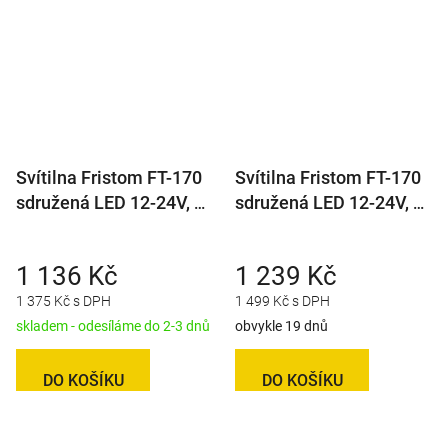
Svítilna Fristom FT-170
Svítilna Fristom FT-170
sdružená LED 12-24V, P-
sdružená LED 12-24V, P-
BL/BR/KO/CO/ML
BL/BR/KO/CO/ML, baj6
1 136 Kč
1 239 Kč
1 375 Kč s DPH
1 499 Kč s DPH
skladem - odesíláme do 2-3 dnů
obvykle 19 dnů
DO KOŠÍKU
DO KOŠÍKU