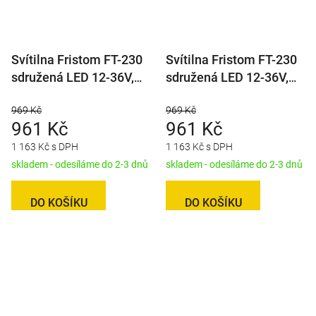
Svítilna Fristom FT-230
Svítilna Fristom FT-230
sdružená LED 12-36V,
sdružená LED 12-36V,
L/P-BL/BR/KO/CO,
L/P-BL/BR/KO/CO/RZ,
969 Kč
969 Kč
dynamický blinkr, baj5
dynamický blinkr
961 Kč
961 Kč
1 163 Kč s DPH
1 163 Kč s DPH
skladem - odesíláme do 2-3 dnů
skladem - odesíláme do 2-3 dnů
DO KOŠÍKU
DO KOŠÍKU