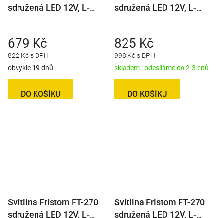
sdružená LED 12V, L-
sdružená LED 12V, L-
BL/BR/KO/ML, baj5
BL/BR/KO/ML,
integrovaný kontrolbox,
679 Kč
825 Kč
baj5
822 Kč s DPH
998 Kč s DPH
obvykle 19 dnů
skladem - odesíláme do 2-3 dnů
DO KOŠÍKU
DO KOŠÍKU
Svítilna Fristom FT-270
Svítilna Fristom FT-270
sdružená LED 12V, L-
sdružená LED 12V, L-