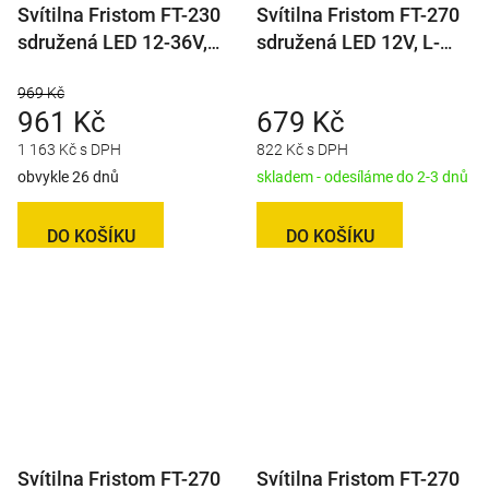
Svítilna Fristom FT-230
Svítilna Fristom FT-270
sdružená LED 12-36V,
sdružená LED 12V, L-
L/P-BL/BR/KO/ML/RZ,
BL/BR/KO/ML
969 Kč
dynamický blinkr, baj5
961 Kč
679 Kč
1 163 Kč s DPH
822 Kč s DPH
obvykle 26 dnů
skladem - odesíláme do 2-3 dnů
DO KOŠÍKU
DO KOŠÍKU
Svítilna Fristom FT-270
Svítilna Fristom FT-270