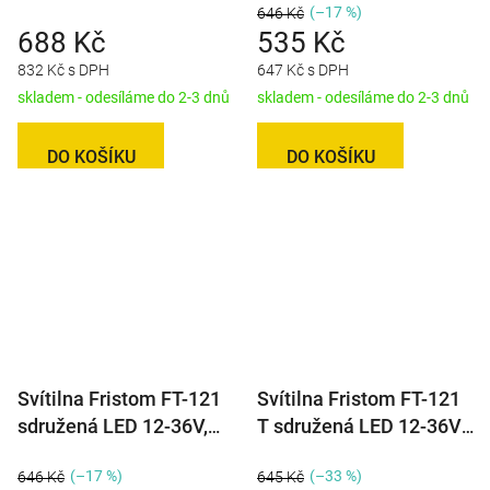
(–17 %)
646 Kč
688 Kč
535 Kč
832 Kč s DPH
647 Kč s DPH
skladem - odesíláme do 2-3 dnů
skladem - odesíláme do 2-3 dnů
DO KOŠÍKU
DO KOŠÍKU
Svítilna Fristom FT-121
Svítilna Fristom FT-121
sdružená LED 12-36V,
T sdružená LED 12-36V,
L/P-BL/BR/KO, baj5
L/P-BL/BR/KO/RZ, baj5
(–17 %)
(–33 %)
646 Kč
645 Kč