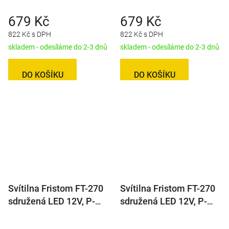
679 Kč
679 Kč
822 Kč s DPH
822 Kč s DPH
skladem - odesíláme do 2-3 dnů
skladem - odesíláme do 2-3 dnů
DO KOŠÍKU
DO KOŠÍKU
Svítilna Fristom FT-270
Svítilna Fristom FT-270
sdružená LED 12V, P-
sdružená LED 12V, P-
BL/BR/KO/CO,
BL/BR/KO/CO/RZ, baj5
integrovaný kontrolbox,