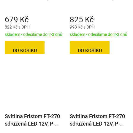
BL/BR/KO/ML/RZ, baj5
BL/BR/KO/ML/RZ,
integrovaný kontrolbox,
679 Kč
825 Kč
baj5
822 Kč s DPH
998 Kč s DPH
skladem - odesíláme do 2-3 dnů
skladem - odesíláme do 2-3 dnů
DO KOŠÍKU
DO KOŠÍKU
Svítilna Fristom FT-270
Svítilna Fristom FT-270
sdružená LED 12V, P-
sdružená LED 12V, P-
BL/BR/KO/CO
BL/BR/KO/CO, baj5