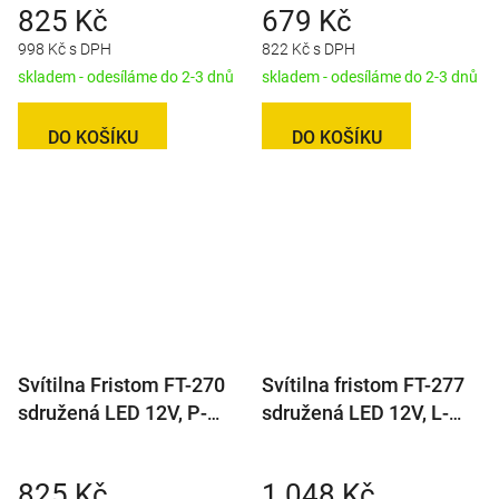
825 Kč
679 Kč
baj5
998 Kč s DPH
822 Kč s DPH
skladem - odesíláme do 2-3 dnů
skladem - odesíláme do 2-3 dnů
DO KOŠÍKU
DO KOŠÍKU
Svítilna Fristom FT-270
Svítilna fristom FT-277
sdružená LED 12V, P-
sdružená LED 12V, L-
BL/BR/KO/CO/RZ,
BL/BR/KO/ML
integrovaný kontrolbox,
825 Kč
1 048 Kč
baj5