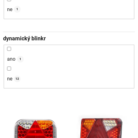
ne
1
dynamický blinkr
ano
1
ne
12
V
ý
p
i