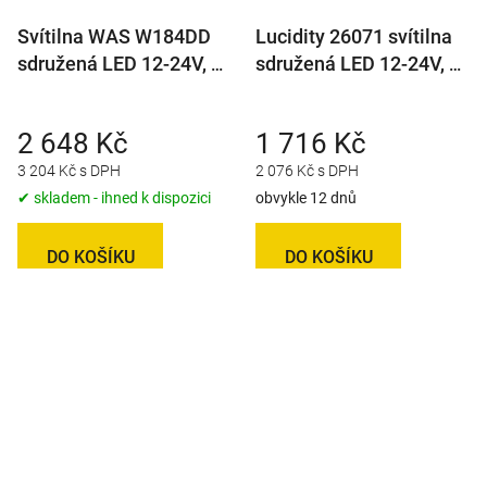
Svítilna WAS W184DD
Lucidity 26071 svítilna
sdružená LED 12-24V, L,
sdružená LED 12-24V, L-
BL/BR/KO/ ML/CO, baj7,
BL/BR/KO/ML, baj7
dyn. blinkr IP66/68
2 648 Kč
1 716 Kč
3 204 Kč s DPH
2 076 Kč s DPH
✔ skladem - ihned k dispozici
obvykle 12 dnů
DO KOŠÍKU
DO KOŠÍKU