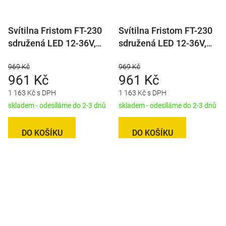
Svítilna Fristom FT-230
Svítilna Fristom FT-230
sdružená LED 12-36V,
sdružená LED 12-36V,
L/P-BL/BR/KO/CO/RZ,
L/P-BL/BR/KO/ML,
969 Kč
969 Kč
dynamický blinkr, baj5
dynamický blinkr
961 Kč
961 Kč
1 163 Kč s DPH
1 163 Kč s DPH
skladem - odesíláme do 2-3 dnů
skladem - odesíláme do 2-3 dnů
DO KOŠÍKU
DO KOŠÍKU