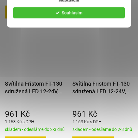
Souhlasím
DO KOŠÍKU
DO KOŠÍKU
Svítilna Fristom FT-130
Svítilna Fristom FT-130
sdružená LED 12-24V,
sdružená LED 12-24V,
L/P-BL/BR/KO/ML/RZ
L/P-BL/BR/KO/ML/RZ,
baj5
961 Kč
961 Kč
1 163 Kč s DPH
1 163 Kč s DPH
skladem - odesíláme do 2-3 dnů
skladem - odesíláme do 2-3 dnů