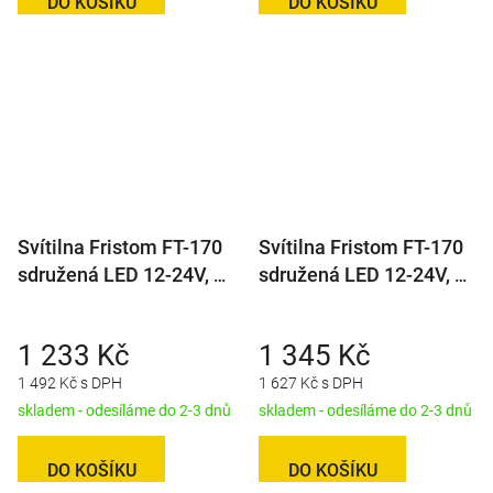
DO KOŠÍKU
DO KOŠÍKU
Svítilna Fristom FT-170
Svítilna Fristom FT-170
sdružená LED 12-24V, L-
sdružená LED 12-24V, L-
BL/BR/KO/CO/ML/RZ
BL/BR/KO/CO/ML/RZ,
baj6
1 233 Kč
1 345 Kč
1 492 Kč s DPH
1 627 Kč s DPH
skladem - odesíláme do 2-3 dnů
skladem - odesíláme do 2-3 dnů
DO KOŠÍKU
DO KOŠÍKU