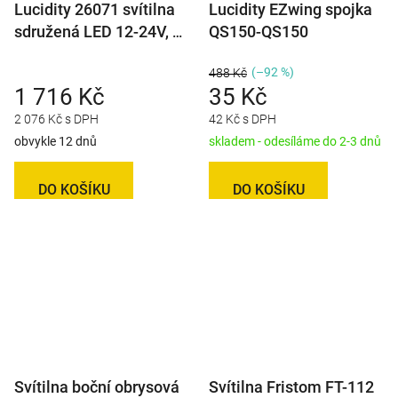
Lucidity 26071 svítilna
Lucidity EZwing spojka
sdružená LED 12-24V, P-
QS150-QS150
BL/BR/KO/CO, baj7
(–92 %)
488 Kč
1 716 Kč
35 Kč
2 076 Kč s DPH
42 Kč s DPH
obvykle 12 dnů
skladem - odesíláme do 2-3 dnů
DO KOŠÍKU
DO KOŠÍKU
Svítilna boční obrysová
Svítilna Fristom FT-112