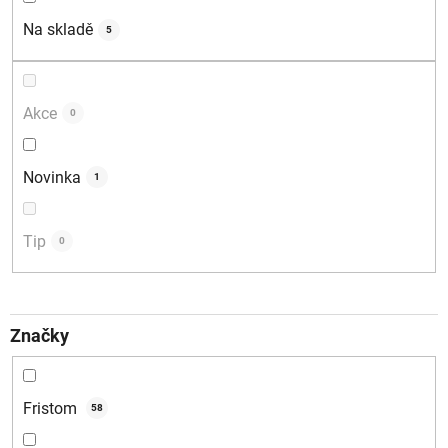
d
Na skladě
5
u
k
t
Akce
0
ů
Novinka
1
Tip
0
Značky
Fristom
58