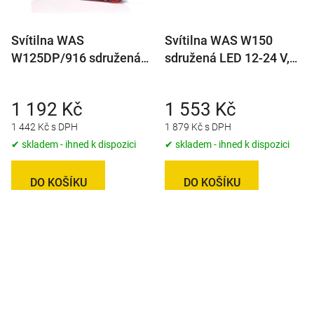
Svítilna WAS
Svítilna WAS W150
W125DP/916 sdružená
sdružená LED 12-24 V,
LED 12-24V, P-
L/P, BL/BR/KO/CO/RZ,
BL/BR/KO/CO/ML
baj5 dynamický blinkr
1 192 Kč
1 553 Kč
1 442 Kč s DPH
1 879 Kč s DPH
✔ skladem - ihned k dispozici
✔ skladem - ihned k dispozici
DO KOŠÍKU
DO KOŠÍKU