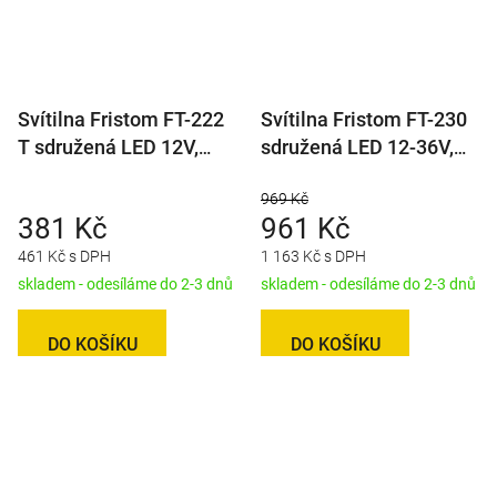
Svítilna Fristom FT-222
Svítilna Fristom FT-230
T sdružená LED 12V,
sdružená LED 12-36V,
L/P-BL/BR/KO/RZ, baj5
L/P-BL/BR/KO/CO,
969 Kč
dynamický blinkr
381 Kč
961 Kč
461 Kč s DPH
1 163 Kč s DPH
skladem - odesíláme do 2-3 dnů
skladem - odesíláme do 2-3 dnů
DO KOŠÍKU
DO KOŠÍKU