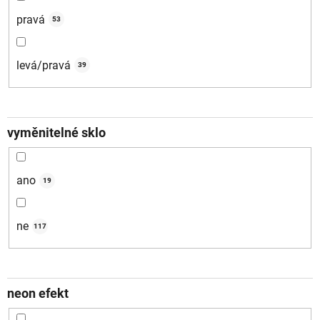
pravá
53
levá/pravá
39
vyměnitelné sklo
ano
19
ne
117
neon efekt