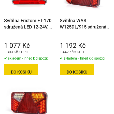
s
p
r
Svítilna Fristom FT-170
Svítilna WAS
o
sdružená LED 12-24V, P-
W125DL/915 sdružená
d
BL/BR/KO/CO, baj5
LED 12-24V, L-
u
BL/BR/KO/CO/ML
k
1 077 Kč
1 192 Kč
t
1 303 Kč s DPH
1 442 Kč s DPH
ů
✔ skladem - ihned k dispozici
✔ skladem - ihned k dispozici
DO KOŠÍKU
DO KOŠÍKU