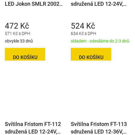
LED Jokon SMLR 2002c,
sdružená LED 12-24V,
12V, s odrazkou, QS150
L/P-KO/CO
472 Kč
524 Kč
571 Kč s DPH
634 Kč s DPH
obvykle 33 dnů
skladem - odesíláme do 2-3 dnů
DO KOŠÍKU
DO KOŠÍKU
Svítilna Fristom FT-112
Svítilna Fristom FT-113
sdružená LED 12-24V,
sdružená LED 12-36V,