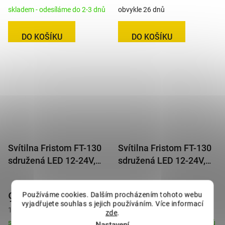
skladem - odesíláme do 2-3 dnů
obvykle 26 dnů
DO KOŠÍKU
DO KOŠÍKU
Svítilna Fristom FT-130
Svítilna Fristom FT-130
sdružená LED 12-24V,
sdružená LED 12-24V,
L/P-BL/BR/KO/ML
L/P-BL/BR/KO/ML, baj5
961 Kč
961 Kč
Používáme cookies. Dalším procházením tohoto webu
vyjadřujete souhlas s jejich používáním. Více informací
1 163 Kč s DPH
1 163 Kč s DPH
zde
.
skladem - odesíláme do 2-3 dnů
skladem - odesíláme do 2-3 dnů
Nastavení