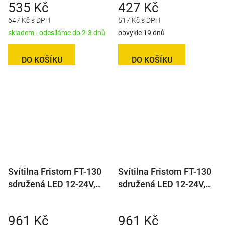
535 Kč
427 Kč
647 Kč s DPH
517 Kč s DPH
skladem - odesíláme do 2-3 dnů
obvykle 19 dnů
DO KOŠÍKU
DO KOŠÍKU
Svítilna Fristom FT-130
Svítilna Fristom FT-130
sdružená LED 12-24V,
sdružená LED 12-24V,
L/P-BL/BR/KO/CO
L/P-BL/BR/KO/CO, baj5
961 Kč
961 Kč