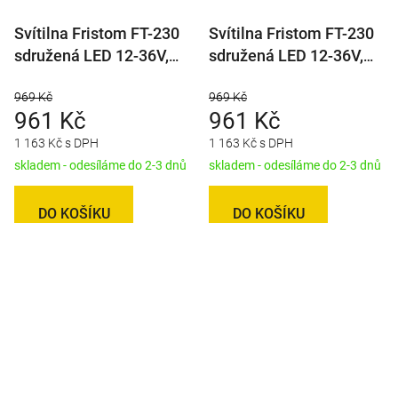
Svítilna Fristom FT-230
Svítilna Fristom FT-230
sdružená LED 12-36V,
sdružená LED 12-36V,
L/P-BL/BR/KO/ML,
L/P-BL/BR/KO/ML/RZ,
969 Kč
969 Kč
dynamický blinkr, baj5
dynamický blinkr
961 Kč
961 Kč
1 163 Kč s DPH
1 163 Kč s DPH
skladem - odesíláme do 2-3 dnů
skladem - odesíláme do 2-3 dnů
DO KOŠÍKU
DO KOŠÍKU