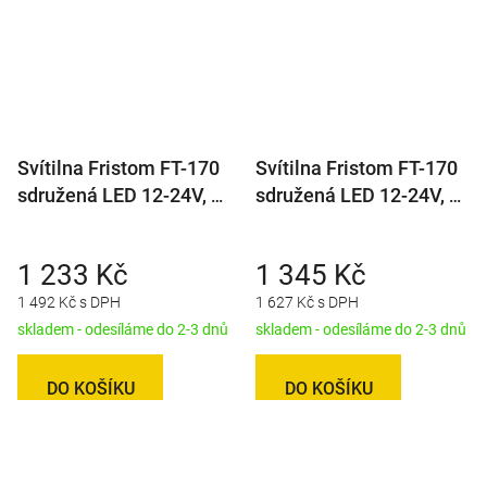
Svítilna Fristom FT-170
Svítilna Fristom FT-170
sdružená LED 12-24V, P-
sdružená LED 12-24V, P-
BL/BR/KO/CO/ML/RZ
BL/BR/KO/CO/ML/RZ,
baj6
1 233 Kč
1 345 Kč
1 492 Kč s DPH
1 627 Kč s DPH
skladem - odesíláme do 2-3 dnů
skladem - odesíláme do 2-3 dnů
DO KOŠÍKU
DO KOŠÍKU