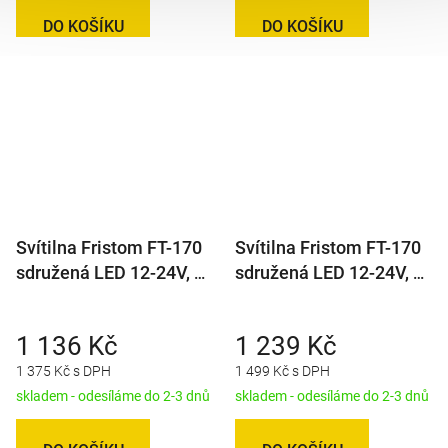
DO KOŠÍKU
DO KOŠÍKU
Svítilna Fristom FT-170
Svítilna Fristom FT-170
sdružená LED 12-24V, L-
sdružená LED 12-24V, L-
BL/BR/KO/CO/ML
BL/BR/KO/CO/ML, baj6
1 136 Kč
1 239 Kč
1 375 Kč s DPH
1 499 Kč s DPH
skladem - odesíláme do 2-3 dnů
skladem - odesíláme do 2-3 dnů