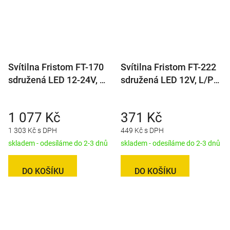
Svítilna Fristom FT-170
Svítilna Fristom FT-222
sdružená LED 12-24V, P-
sdružená LED 12V, L/P-
BL/BR/KO/CO/RZ, baj5
BL/BR/KO, baj5
1 077 Kč
371 Kč
1 303 Kč s DPH
449 Kč s DPH
skladem - odesíláme do 2-3 dnů
skladem - odesíláme do 2-3 dnů
DO KOŠÍKU
DO KOŠÍKU