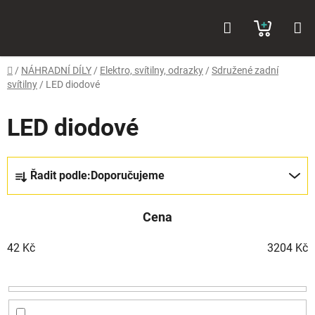
Přejít
Hledat
NÁKUP
na
obsah
KOŠÍK
Domů
/
NÁHRADNÍ DÍLY
/
Elektro, svítilny, odrazky
/
Sdružené zadní
svítilny
/
LED diodové
LED diodové
Ř
Řadit podle:
Doporučujeme
a
z
Cena
e
n
42
Kč
3204
Kč
í
p
r
o