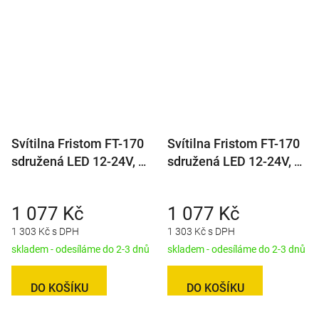
Svítilna Fristom FT-170
Svítilna Fristom FT-170
sdružená LED 12-24V, L-
sdružená LED 12-24V, L-
BL/BR/KO/ML, baj5
BL/BR/KO/ML/RZ, baj5
1 077 Kč
1 077 Kč
1 303 Kč s DPH
1 303 Kč s DPH
skladem - odesíláme do 2-3 dnů
skladem - odesíláme do 2-3 dnů
DO KOŠÍKU
DO KOŠÍKU