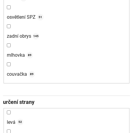
osvětlení SPZ
51
zadní obrys
145
mlhovka
89
couvačka
89
určení strany
levá
52